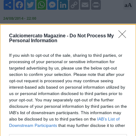
Share
Facebook
Twitter
WhatsApp
Messenger
LinkedIn
Copy
Email
Print
aA
Link
24/08/2014 - 22:00
Alex Song, centrocampista e difensore camerunense del
Calciomercato Magazine -
Do Not Process My
Barcellona, non vuole restare un altro anno a mezzo servizio
Personal Information
del club spagnolo e sarebbe ben disposto ad accettare
Napoli, in prestito, anche in assenza di Champions League. A
If you wish to opt-out of the sale, sharing to third parties, or
riferirlo è il Corriere dello Sport.
processing of your personal or sensitive information for
targeted advertising by us, please use the below opt-out
section to confirm your selection. Please note that after your
opt-out request is processed you may continue seeing
interest-based ads based on personal information utilized by
us or personal information disclosed to third parties prior to
your opt-out. You may separately opt-out of the further
disclosure of your personal information by third parties on the
IAB’s list of downstream participants. This information may
also be disclosed by us to third parties on the
IAB’s List of
Downstream Participants
that may further disclose it to other
third parties.