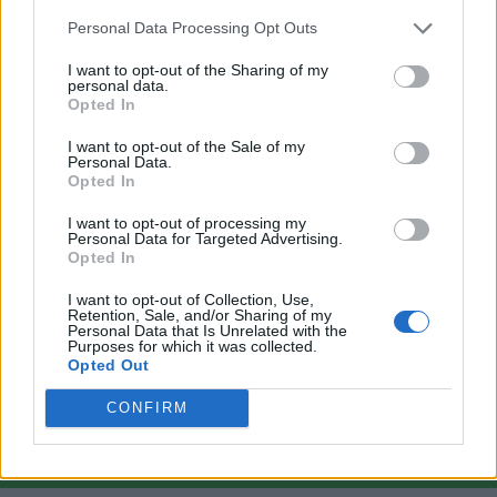
Personal Data Processing Opt Outs
I want to opt-out of the Sharing of my
personal data.
Opted In
VAI ALLA VERSIONE CLASSICA
I want to opt-out of the Sale of my
Personal Data.
Opted In
I want to opt-out of processing my
Personal Data for Targeted Advertising.
Il materiale (testo, foto e video) consultabile in questo portale è di nostra proprietà.
Opted In
Alcune foto (screenshot) ed articoli presenti su "Calciomercato Magazine" sono in parte
giunti da internet, in quanto arrivati alla nostra attenzione attraverso regolari
comunicati stampa con immagini e testi allegati ed autorizzati alla pubblicazione, e
I want to opt-out of Collection, Use,
quindi valutati di pubblico dominio. Se i soggetti o gli autori avessero qualcosa in
Retention, Sale, and/or Sharing of my
contrario alla pubblicazione, non avranno che da segnalarlo alla redazione (indirizzo
email:
redazione@napolimagazine.com
), che provvederà prontamente alla rimozione.
Personal Data that Is Unrelated with the
Purposes for which it was collected.
"Calciomercato Magazine" non è una testata giornalistica, ma un sito di informazione di
Opted Out
proprietà di Napoli Magazine.
CONFIRM