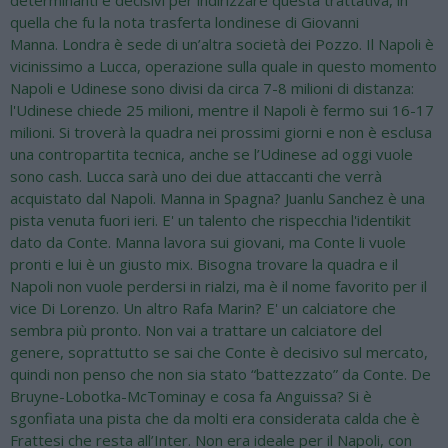
quella che fu la nota trasferta londinese di Giovanni
Manna. Londra è sede di un’altra società dei Pozzo. Il Napoli è
vicinissimo a Lucca, operazione sulla quale in questo momento
Napoli e Udinese sono divisi da circa 7-8 milioni di distanza:
l'Udinese chiede 25 milioni, mentre il Napoli è fermo sui 16-17
milioni. Si troverà la quadra nei prossimi giorni e non è esclusa
una contropartita tecnica, anche se l’Udinese ad oggi vuole
sono cash. Lucca sarà uno dei due attaccanti che verrà
acquistato dal Napoli. Manna in Spagna? Juanlu Sanchez è una
pista venuta fuori ieri. E' un talento che rispecchia l'identikit
dato da Conte. Manna lavora sui giovani, ma Conte li vuole
pronti e lui è un giusto mix. Bisogna trovare la quadra e il
Napoli non vuole perdersi in rialzi, ma è il nome favorito per il
vice Di Lorenzo. Un altro Rafa Marin? E' un calciatore che
sembra più pronto. Non vai a trattare un calciatore del
genere, soprattutto se sai che Conte è decisivo sul mercato,
quindi non penso che non sia stato “battezzato” da Conte. De
Bruyne-Lobotka-McTominay e cosa fa Anguissa? Si è
sgonfiata una pista che da molti era considerata calda che è
Frattesi che resta all’Inter. Non era ideale per il Napoli, con