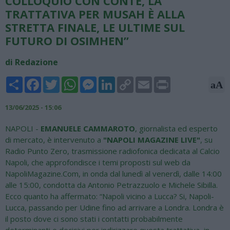
COLLOQUIO CON CONTE, LA
TRATTATIVA PER MUSAH È ALLA
STRETTA FINALE, LE ULTIME SUL
FUTURO DI OSIMHEN”
di Redazione
Share
Facebook
Twitter
WhatsApp
Messenger
LinkedIn
Copy
Email
Print
aA
Link
13/06/2025 - 15:06
NAPOLI -
EMANUELE CAMMAROTO
, giornalista ed esperto
di mercato, è intervenuto a
"NAPOLI MAGAZINE LIVE"
, su
Radio Punto Zero, trasmissione radiofonica dedicata al Calcio
Napoli, che approfondisce i temi proposti sul web da
NapoliMagazine.Com, in onda dal lunedì al venerdì, dalle 14:00
alle 15:00, condotta da Antonio Petrazzuolo e Michele Sibilla.
Ecco quanto ha affermato: “Napoli vicino a Lucca? Si, Napoli-
Lucca, passando per Udine fino ad arrivare a Londra. Londra è
il posto dove ci sono stati i contatti probabilmente
determinanti e decisivi per indirizzare questa trattativa, in