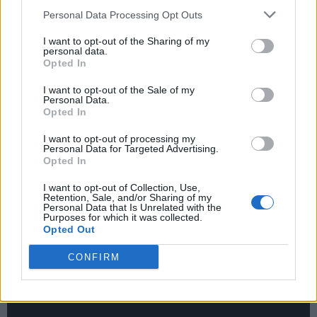
possono essere decisivi per il dentro o fuori, perché si
Personal Data Processing Opt Outs
avvicina il ritiro di Dimaro. Non conviene andare al braccio di
ferro con De Laurentiis. Il Napoli ha già mollato abbastanza
I want to opt-out of the Sharing of my
l’anno scorso e difficilmente fa altri sconti. Asse Napoli-
personal data.
Opted In
Bologna? In questo asse si è inserito un terzo incomodo che è
la Juventus. Il Napoli insiste per Beukema e Ndoye, il Bologna
I want to opt-out of the Sale of my
non molla e spara alto, lo fa soprattutto perché si è
Personal Data.
presentata anche la Juventus per Castro, il Bologna vuole 40
Opted In
milioni di euro. Già è in partenza Lukumi, potrebbe uscire
I want to opt-out of processing my
Orsolini e solo uno tra Castro, Beukema e Ndoye. Se la
Personal Data for Targeted Advertising.
Juventus affonda su Castro, potrebbe diventare difficile per il
Opted In
Napoli. Il club azzurro, però, ha l’accordo totale con Beukema
I want to opt-out of Collection, Use,
e quasi la stessa cosa con Ndoye: sarà complicato per il
Retention, Sale, and/or Sharing of my
Bologna resistere alla proposta del Napoli se c’è la volontà
Personal Data that Is Unrelated with the
Purposes for which it was collected.
dei calciatori”.
Opted Out
CONFIRM