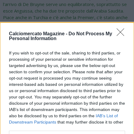
l’arrivo di De Bruyne serve uno equilibratore, soprattutto se
esce Anguissa, che ha due tre proposte dall’Arabia Saudita.
Piace anche in Turchia e c’è anche la Premier, c'è stato anche
un timido interesse del Chelsea. La differenza la farà il
colloquio che avrà con Conte. Non è questione di numeri,
Calciomercato Magazine -
Do Not Process My
anche se ambisce a uno adeguamento. Tutto dipenderà dalle
Personal Information
motivazioni, se ce le ha sarà uno dei sei del centrocampo, che
in questo caso sarebbe virtualmente fatto: De Bruyne,
If you wish to opt-out of the sale, sharing to third parties, or
Lobotka, McTominay. Poi c'è Gilmour, la trattativa Musah è alla
processing of your personal or sensitive information for
stretta finale e se resta Anguissa. Se va via il camerunense, si
targeted advertising by us, please use the below opt-out
andrà su un nome importante. Un centrocampo del genere
section to confirm your selection. Please note that after your
sarebbe il migliore della Serie A e nella top 8 in Europa, se non
opt-out request is processed you may continue seeing
di più. Osimhen? Manca qualcosa che non sappiamo,
interest-based ads based on personal information utilized by
l’aggiornamento è che lui e il suo entourage continuano a
us or personal information disclosed to third parties prior to
tergiversare. L’Al Hilal è stato nuovamente respinto. Qui non è
your opt-out. You may separately opt-out of the further
un problema di numeri. In Premier League il Manchester
disclosure of your personal information by third parties on the
United è pronto a tornare alla carica ma non a quelle cifre. Il
IAB’s list of downstream participants. This information may
Chelsea non l’ha perso di vista, ma non gli vuole dare oltre gli
also be disclosed by us to third parties on the
IAB’s List of
8 milioni di euro, il PSG può diventare una opportunità, ma non
Downstream Participants
that may further disclose it to other
third parties.
è una pista calda. Non escludo che i prossimi dieci giorni