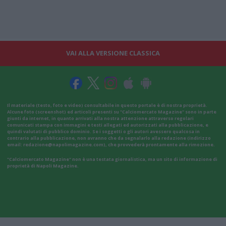
VAI ALLA VERSIONE CLASSICA
Il materiale (testo, foto e video) consultabile in questo portale è di nostra proprietà.
Alcune foto (screenshot) ed articoli presenti su "Calciomercato Magazine" sono in parte
giunti da internet, in quanto arrivati alla nostra attenzione attraverso regolari
comunicati stampa con immagini e testi allegati ed autorizzati alla pubblicazione, e
quindi valutati di pubblico dominio. Se i soggetti o gli autori avessero qualcosa in
contrario alla pubblicazione, non avranno che da segnalarlo alla redazione (indirizzo
email:
redazione@napolimagazine.com
), che provvederà prontamente alla rimozione.
"Calciomercato Magazine" non è una testata giornalistica, ma un sito di informazione di
proprietà di Napoli Magazine.