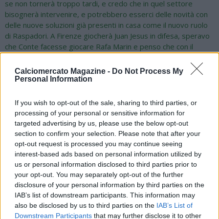
se non tornerà troppo tardi, e credo che in quel settore
bisognerà intervenire, e potrebbero esserci delle novità con
delle nuove soluzioni già presenti in casa come il nuovo ruolo
di Raspadori. A Firenze giocherà Juan Jesus in difesa, speravo
che Conte facesse giocare Rafa Marin e penso che con il
brasiliano bisogna chiarirsi le idee, che cosa può ancora dare e
cosa non può dare più e non mi ha fatto impazzire nelle ultime
Calciomercato Magazine -
Do Not Process My
sue gare giocate. Acquisti sul mercato? Credo che ci sia
Personal Information
bisogno di calciatori con un determinato carattere, che non
crei disastri nello spogliatoio e che risponda sempre bene,
If you wish to opt-out of the sale, sharing to third parties, or
perchè dovrebbe entrare in un gruppo già affiatato.
processing of your personal or sensitive information for
Supercoppa? Preferivo il format precedente con una finale
targeted advertising by us, please use the below opt-out
secca, ma purtroppo ci sono motivi economici e di diritti
section to confirm your selection. Please note that after your
televisivi, come spesso accade ormai nel mondo del calcio di
opt-out request is processed you may continue seeing
oggi e che sono diventati il cardine di questo sport".
interest-based ads based on personal information utilized by
us or personal information disclosed to third parties prior to
your opt-out. You may separately opt-out of the further
disclosure of your personal information by third parties on the
IAB’s list of downstream participants. This information may
also be disclosed by us to third parties on the
IAB’s List of
Downstream Participants
that may further disclose it to other