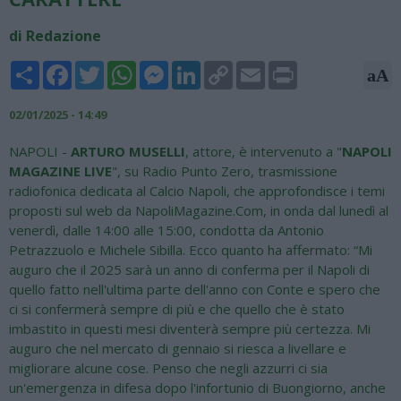
di Redazione
Share
Facebook
Twitter
WhatsApp
Messenger
LinkedIn
Copy
Email
Print
aA
Link
02/01/2025 - 14:49
NAPOLI -
ARTURO MUSELLI
, attore, è intervenuto a "
NAPOLI
MAGAZINE LIVE
", su Radio Punto Zero, trasmissione
radiofonica dedicata al Calcio Napoli, che approfondisce i temi
proposti sul web da NapoliMagazine.Com, in onda dal lunedì al
venerdì, dalle 14:00 alle 15:00, condotta da Antonio
Petrazzuolo e Michele Sibilla. Ecco quanto ha affermato: “Mi
auguro che il 2025 sarà un anno di conferma per il Napoli di
quello fatto nell'ultima parte dell'anno con Conte e spero che
ci si confermerà sempre di più e che quello che è stato
imbastito in questi mesi diventerà sempre più certezza. Mi
auguro che nel mercato di gennaio si riesca a livellare e
migliorare alcune cose. Penso che negli azzurri ci sia
un'emergenza in difesa dopo l'infortunio di Buongiorno, anche