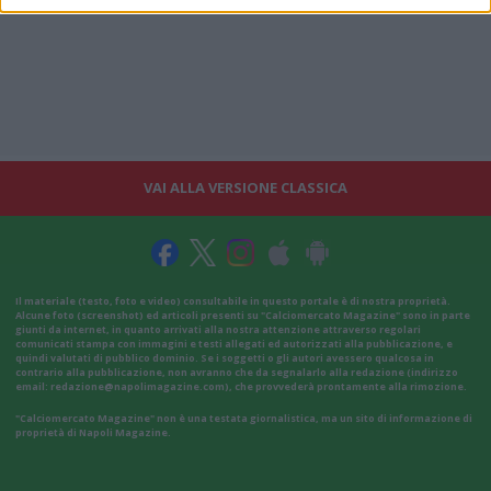
VAI ALLA VERSIONE CLASSICA
Il materiale (testo, foto e video) consultabile in questo portale è di nostra proprietà.
Alcune foto (screenshot) ed articoli presenti su "Calciomercato Magazine" sono in parte
giunti da internet, in quanto arrivati alla nostra attenzione attraverso regolari
comunicati stampa con immagini e testi allegati ed autorizzati alla pubblicazione, e
quindi valutati di pubblico dominio. Se i soggetti o gli autori avessero qualcosa in
contrario alla pubblicazione, non avranno che da segnalarlo alla redazione (indirizzo
email:
redazione@napolimagazine.com
), che provvederà prontamente alla rimozione.
"Calciomercato Magazine" non è una testata giornalistica, ma un sito di informazione di
proprietà di Napoli Magazine.