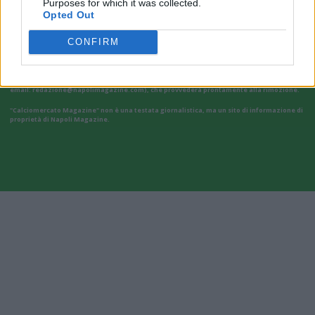
Purposes for which it was collected.
Opted Out
Il materiale (testo, foto e video) consultabile in questo portale è di nostra proprietà.
CONFIRM
Alcune foto (screenshot) ed articoli presenti su "Calciomercato Magazine" sono in parte
giunti da internet, in quanto arrivati alla nostra attenzione attraverso regolari
comunicati stampa con immagini e testi allegati ed autorizzati alla pubblicazione, e
quindi valutati di pubblico dominio. Se i soggetti o gli autori avessero qualcosa in
contrario alla pubblicazione, non avranno che da segnalarlo alla redazione (indirizzo
email:
redazione@napolimagazine.com
), che provvederà prontamente alla rimozione.
"Calciomercato Magazine" non è una testata giornalistica, ma un sito di informazione di
proprietà di Napoli Magazine.