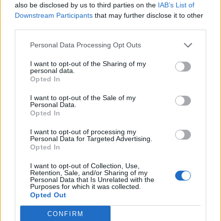
also be disclosed by us to third parties on the
IAB’s List of
Downstream Participants
that may further disclose it to other
third parties.
Personal Data Processing Opt Outs
I want to opt-out of the Sharing of my
personal data.
Opted In
I want to opt-out of the Sale of my
Personal Data.
Opted In
VAI ALLA VERSIONE CLASSICA
I want to opt-out of processing my
Personal Data for Targeted Advertising.
Opted In
I want to opt-out of Collection, Use,
Retention, Sale, and/or Sharing of my
Il materiale (testo, foto e video) consultabile in questo portale è di nostra proprietà.
Personal Data that Is Unrelated with the
Alcune foto (screenshot) ed articoli presenti su "Calciomercato Magazine" sono in parte
giunti da internet, in quanto arrivati alla nostra attenzione attraverso regolari
Purposes for which it was collected.
comunicati stampa con immagini e testi allegati ed autorizzati alla pubblicazione, e
Opted Out
quindi valutati di pubblico dominio. Se i soggetti o gli autori avessero qualcosa in
contrario alla pubblicazione, non avranno che da segnalarlo alla redazione (indirizzo
email:
redazione@napolimagazine.com
), che provvederà prontamente alla rimozione.
CONFIRM