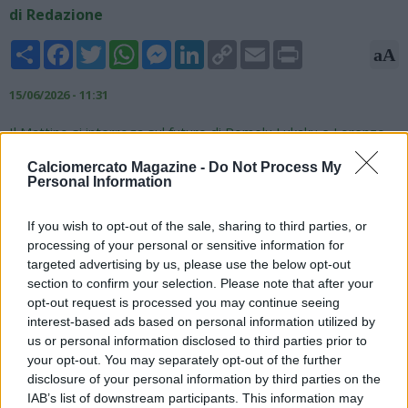
di Redazione
Share
Facebook
Twitter
WhatsApp
Messenger
LinkedIn
Copy
Email
Print
aA
Link
15/06/2026 - 11:31
Il Mattino si interroga sul futuro di Romelu Lukaku e Lorenzo
Lucca, attaccanti del Napoli, al momento sempre più distanti
Calciomercato Magazine -
Do Not Process My
dal futuro in azzurro. Secondo il quotidiano, il Napoli si
Personal Information
starebbe guardando intorno perché, a meno di clamorosi
scenari, dovrà fare a meno di entrambe le punte. Il belga ha
If you wish to opt-out of the sale, sharing to third parties, or
solo un altro anno di contratto ed un ingaggio pesante mentre
processing of your personal or sensitive information for
l'ex Udinese, di ritorno dal prestito in Inghilterra al
targeted advertising by us, please use the below opt-out
Nottingham Forest, pare sia entrato nel mirino del Genoa che
section to confirm your selection. Please note that after your
starebbe cercando un'altra prima punta dopo aver
opt-out request is processed you may continue seeing
riconfermato Colombo.
interest-based ads based on personal information utilized by
us or personal information disclosed to third parties prior to
your opt-out. You may separately opt-out of the further
disclosure of your personal information by third parties on the
IAB’s list of downstream participants. This information may