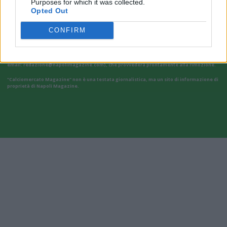
Purposes for which it was collected.
Opted Out
Il materiale (testo, foto e video) consultabile in questo portale è di nostra proprietà.
CONFIRM
Alcune foto (screenshot) ed articoli presenti su "Calciomercato Magazine" sono in parte
giunti da internet, in quanto arrivati alla nostra attenzione attraverso regolari
comunicati stampa con immagini e testi allegati ed autorizzati alla pubblicazione, e
quindi valutati di pubblico dominio. Se i soggetti o gli autori avessero qualcosa in
contrario alla pubblicazione, non avranno che da segnalarlo alla redazione (indirizzo
email:
redazione@napolimagazine.com
), che provvederà prontamente alla rimozione.
"Calciomercato Magazine" non è una testata giornalistica, ma un sito di informazione di
proprietà di Napoli Magazine.