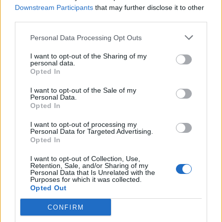
Downstream Participants
that may further disclose it to other
third parties.
Personal Data Processing Opt Outs
I want to opt-out of the Sharing of my
personal data.
Opted In
I want to opt-out of the Sale of my
Personal Data.
Opted In
VAI ALLA VERSIONE CLASSICA
I want to opt-out of processing my
Personal Data for Targeted Advertising.
Opted In
Il materiale (testo, foto e video) consultabile in questo portale è di nostra proprietà.
I want to opt-out of Collection, Use,
Alcune foto (screenshot) ed articoli presenti su "Calciomercato Magazine" sono in parte
Retention, Sale, and/or Sharing of my
giunti da internet, in quanto arrivati alla nostra attenzione attraverso regolari
Personal Data that Is Unrelated with the
comunicati stampa con immagini e testi allegati ed autorizzati alla pubblicazione, e
Purposes for which it was collected.
quindi valutati di pubblico dominio. Se i soggetti o gli autori avessero qualcosa in
Opted Out
contrario alla pubblicazione, non avranno che da segnalarlo alla redazione (indirizzo
email:
redazione@napolimagazine.com
), che provvederà prontamente alla rimozione.
CONFIRM
"Calciomercato Magazine" non è una testata giornalistica, ma un sito di informazione di
proprietà di Napoli Magazine.