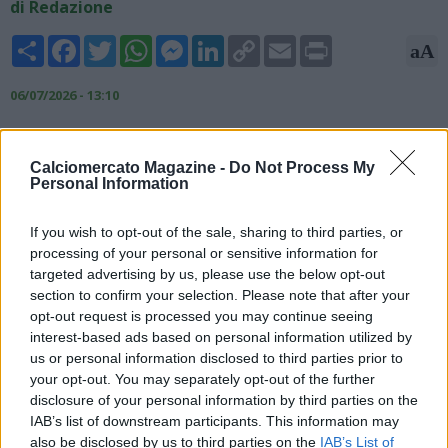
di Redazione
Share
Facebook
Twitter
WhatsApp
Messenger
LinkedIn
Copy
Email
Print
aA
Link
06/07/2026 - 13:10
Il mercato del Napoli dipende dalle cessioni, questa è la linea
dettata dalla società e dal direttore sportivo Giovanni Manna.
Calciomercato Magazine -
Do Not Process My
In tal senso sarà importante il confronto con Massimiliano
Personal Information
Allegri, che dal canto suo dovrà valutare diversi giocatori della
rosa. Stando a quanto riferisce l'edizione odierna de Il
If you wish to opt-out of the sale, sharing to third parties, or
Mattino, tra i casi ancora aperti ci sono anche David Neres e
processing of your personal or sensitive information for
Noa Lang, non incedibili di fronte ad una congrua offerta. Sulla
targeted advertising by us, please use the below opt-out
lista è presente anche Lorenzo Lucca, che però può ancora
section to confirm your selection. Please note that after your
giocarsi una possibilità in ritiro.
opt-out request is processed you may continue seeing
interest-based ads based on personal information utilized by
us or personal information disclosed to third parties prior to
your opt-out. You may separately opt-out of the further
disclosure of your personal information by third parties on the
IAB’s list of downstream participants. This information may
also be disclosed by us to third parties on the
IAB’s List of