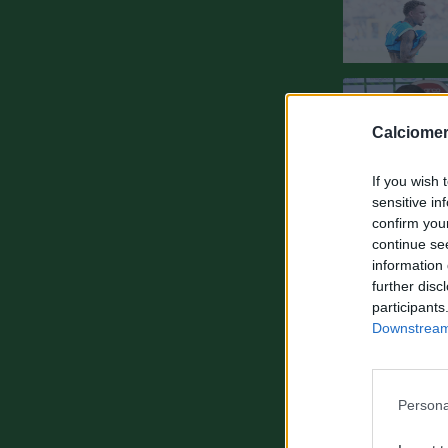
Calciomer
If you wish 
sensitive in
confirm you
continue se
information 
further disc
participants
Downstream 
Persona