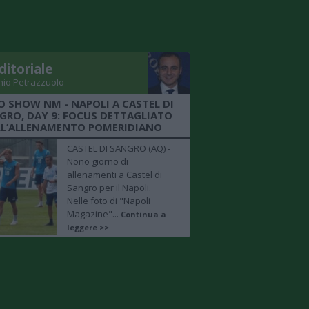
ditoriale
nio Petrazzuolo
O SHOW NM - NAPOLI A CASTEL DI
GRO, DAY 9: FOCUS DETTAGLIATO
LL’ALLENAMENTO POMERIDIANO
CASTEL DI SANGRO (AQ) -
Nono giorno di
allenamenti a Castel di
Sangro per il Napoli.
Nelle foto di "Napoli
Magazine"...
Continua a
leggere >>