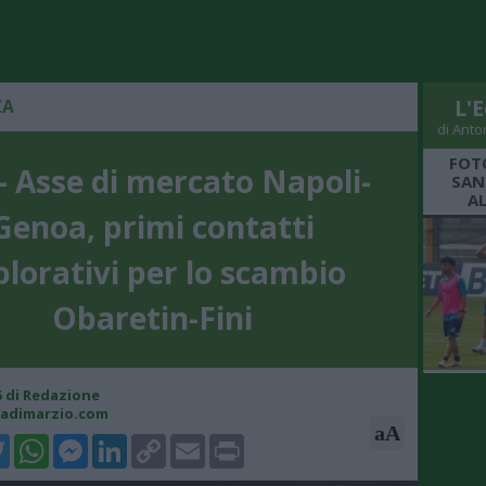
ZA
L'E
di Anto
FOT
- Asse di mercato Napoli-
SAN
A
Genoa, primi contatti
plorativi per lo scambio
Obaretin-Fini
45 di Redazione
cadimarzio.com
aA
k
tter
WhatsApp
Messenger
LinkedIn
Copy
Email
Print
Link