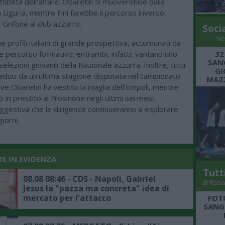
attibilità dell'affare: Obaretin si muoverebbe dalla
 Liguria, mentre Fini farebbe il percorso inverso,
Grifone al club azzurro.
Soci
Ne
ue profili italiani di grande prospettiva, accomunati da
32
 percorso formativo: entrambi, infatti, vantano uno
SANG
selezioni giovanili della Nazionale azzurra. Inoltre, tutti
GI
educi da un'ultima stagione disputata nel campionato
MAZZ
ove Obaretin ha vestito la maglia dell'Empoli, mentre
to in prestito al Frosinone negli ultimi sei mesi.
uggestiva che le dirigenze continueranno a esplorare
iorni.
ME IN EVIDENZA
Tutt
08.08 08:46 - CDS - Napoli, Gabriel
di Rosa
Jesus la "pazza ma concreta" idea di
mercato per l'attacco
FOT
SANGR