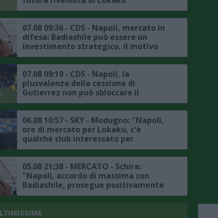
futura rivendita di Lukaku
07.08 09:36 - CDS - Napoli, mercato in
difesa: Badiashile può essere un
investimento strategico, il motivo
07.08 09:19 - CDS - Napoli, la
plusvalenza della cessione di
Gutierrez non può sbloccare il
mercato, il punto
06.08 10:57 - SKY - Modugno: "Napoli,
ore di mercato per Lukaku, c'è
qualche club interessato per
l'attaccante belga, l'Atlanta non è in
pole"
05.08 21:38 - MERCATO - Schira:
"Napoli, accordo di massima con
Badiashile, prosegue positivamente
la trattativa con il Chelsea, ecco i
dettagli"
ULTIMISSIME