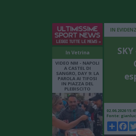
IN EVIDEN
SKY 
In Vetrina
VIDEO NM - NAPOLI
A CASTEL DI
SANGRO, DAY 9: LA
es
PAROLA AI TIFOSI
IN PIAZZA DEL
PLEBISCITO
02.06.2026 15:
Fonte: gianlu
Share
Faceboo
Twi