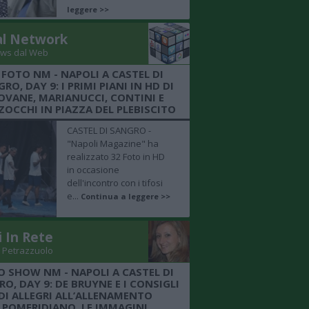
leggere >>
al Network
ws dal Web
 FOTO NM - NAPOLI A CASTEL DI
RO, DAY 9: I PRIMI PIANI IN HD DI
OVANE, MARIANUCCI, CONTINI E
OCCHI IN PIAZZA DEL PLEBISCITO
CASTEL DI SANGRO -
"Napoli Magazine" ha
realizzato 32 Foto in HD
in occasione
dell'incontro con i tifosi
e...
Continua a leggere >>
i In Rete
 Petrazzuolo
O SHOW NM - NAPOLI A CASTEL DI
O, DAY 9: DE BRUYNE E I CONSIGLI
DI ALLEGRI ALL’ALLENAMENTO
POMERIDIANO, LE IMMAGINI