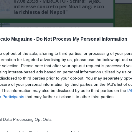
07.08 23:35 - MERCATO - Schira: "Ajax,
interesse concreto per Noa Lang: ecco
la richiesta del Napoli"
07.08 21:45 - MERCATO - Schira:
"Napoli, previsto un incontro per
cato Magazine -
Do Not Process My Personal Information
provare a chiudere Favasuli, i
dettagli"
to opt-out of the sale, sharing to third parties, or processing of your per
L'An
07.08 21:40 - MERCATO - Schira: "Il
formation for targeted advertising by us, please use the below opt-out s
del Nu
Fenerbahce ha chiesto informazioni
r selection. Please note that after your opt-out request is processed y
su Milinkovic-Savic, le ultime"
VID
eing interest-based ads based on personal information utilized by us or
RIE
disclosed to third parties prior to your opt-out. You may separately opt-
07.08 14:58 - MERCATO - Moretto: "Il
losure of your personal information by third parties on the IAB’s list of
Napoli sta studiando l'idea Juan
. This information may also be disclosed by us to third parties on the
IA
Musso dell'Atletico Madrid"
Participants
that may further disclose it to other third parties.
07.08 12:53 - SKY - Napoli, mercato in
difesa: Aguerd del Marsiglia è il piano
l Data Processing Opt Outs
alternativo degli azzurri