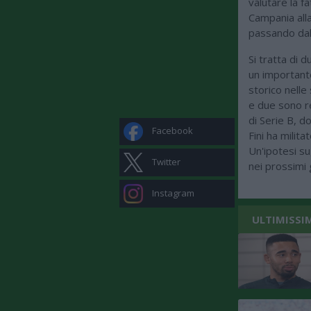
valutare la f
Campania alla
passando dal 
Si tratta di d
un importante
storico nelle 
e due sono r
di Serie B, d
Facebook
Fini ha milita
Un'ipotesi s
Twitter
nei prossimi g
Instagram
ULTIMISSI