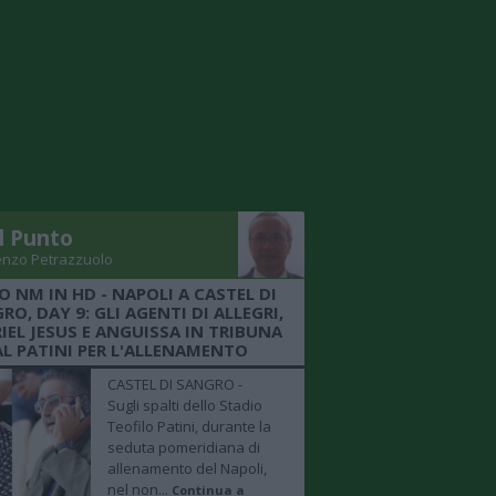
Il Punto
enzo Petrazzuolo
O NM IN HD - NAPOLI A CASTEL DI
RO, DAY 9: GLI AGENTI DI ALLEGRI,
IEL JESUS E ANGUISSA IN TRIBUNA
AL PATINI PER L'ALLENAMENTO
CASTEL DI SANGRO -
Sugli spalti dello Stadio
Teofilo Patini, durante la
seduta pomeridiana di
allenamento del Napoli,
nel non...
Continua a