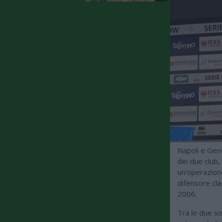
Napoli e Geno
dei due club,
un'operazion
difensore cl
2006.
Tra le due soc