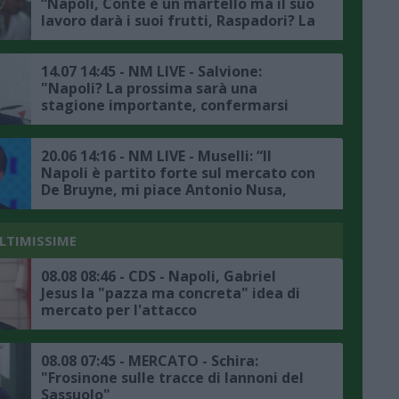
“Napoli, Conte è un martello ma il suo
lavoro darà i suoi frutti, Raspadori? La
sua cessione segnerà uno spartiacque
per il mercato, terrei Zanoli"
14.07 14:45 - NM LIVE - Salvione:
"Napoli? La prossima sarà una
stagione importante, confermarsi
non è facile, visite mediche per Lang
e Beukema nei prossimi giorni,
Osimhen? La sua cessione farebbe
20.06 14:16 - NM LIVE - Muselli: “Il
decollare il mercato azzurro"
Napoli è partito forte sul mercato con
De Bruyne, mi piace Antonio Nusa,
spero arrivino i calciatori che vuole
Conte”
ULTIMISSIME
08.08 08:46 - CDS - Napoli, Gabriel
Jesus la "pazza ma concreta" idea di
mercato per l'attacco
08.08 07:45 - MERCATO - Schira:
"Frosinone sulle tracce di Iannoni del
Sassuolo"