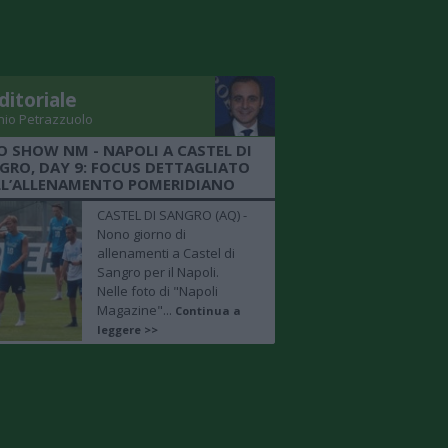
ditoriale
nio Petrazzuolo
O SHOW NM - NAPOLI A CASTEL DI
GRO, DAY 9: FOCUS DETTAGLIATO
LL’ALLENAMENTO POMERIDIANO
CASTEL DI SANGRO (AQ) -
Nono giorno di
allenamenti a Castel di
Sangro per il Napoli.
Nelle foto di "Napoli
Magazine"...
Continua a
leggere >>