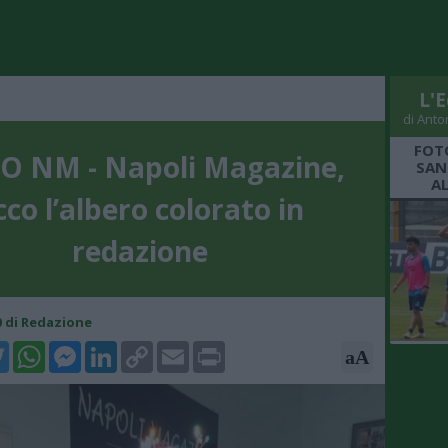
L'E
di Anto
FOT
O NM - Napoli Magazine,
SAN
A
cco l’albero colorato in
redazione
00 di Redazione
k
tter
WhatsApp
Messenger
LinkedIn
Copy
Email
Print
aA
Link