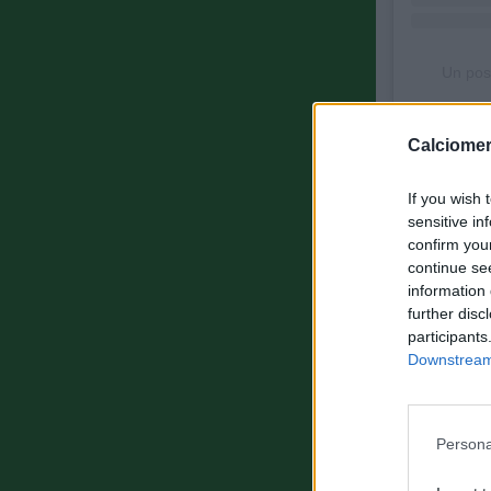
Un pos
Calciomer
ULTIMISSI
If you wish 
sensitive in
confirm you
continue se
information 
further disc
participants
Downstream 
Persona