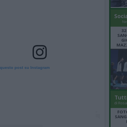
Soci
Ne
32
SANG
GI
MAZZ
 questo post su Instagram
Tutt
di Rosa
FOT
SANGR