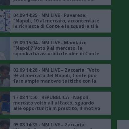
Napoli, De Bruyne e Lucca? Piano con
le critiche, serve pazienza"
04.09 14:35 - NM LIVE - Pavarese:
"Napoli, 10 al mercato, accontentate
le richieste di Conte e la squadra si è
rinforzata molto, importante il
ritorno di Alessandro Buongiorno,
spero ritorni presto titolare"
03.09 15:04 - NM LIVE - Mandato:
"Napoli? Voto 9 al mercato, la
squadra ha assorbito le idee di Conte
ed è cresciuta, questo aspetto farà la
differenza anche in Europa"
02.09 14:28 - NM LIVE – Zaccaria: “Voto
9+ al mercato del Napoli, Conte può
fare ampie manovre tattiche con la
rosa che ha a disposizione,
Buongiorno è un elemento
fondamentale"
17.08 11:50 - REPUBBLICA - Napoli,
mercato volto all'attacco, sguardo
alle opportunità in prestito, il motivo
05.08 14:33 - NM LIVE – Zaccaria: