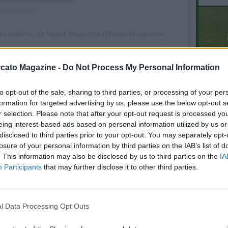
t condiviso da Napoli Magazine (@napolimagazine)
cato Magazine -
Do Not Process My Personal Information
ME L'ANGOLO
to opt-out of the sale, sharing to third parties, or processing of your per
L'An
10.07 14:16 - NM LIVE - De Luca:
formation for targeted advertising by us, please use the below opt-out s
del Nu
"Napoli, bella la maglia del
r selection. Please note that after your opt-out request is processed y
centenario, sul mercato servono
VID
interventi, Lukaku calciatore esperto,
eing interest-based ads based on personal information utilized by us or
D
non puoi rinunciare a lui a cuor
disclosed to third parties prior to your opt-out. You may separately opt-
POM
leggero"
04.06 10:39 - MERCATO - Napoli, nella
losure of your personal information by third parties on the IAB’s list of
squadra del futuro anche giocatori
. This information may also be disclosed by us to third parties on the
IA
con esperienza: la lista dei nomi
Participants
that may further disclose it to other third parties.
03.04 15:03 - NM LIVE - Cammaroto:
"Napoli, partito il mercato con le
l Data Processing Opt Outs
direttive di Conte, si segue il profilo
di Orsolini, ecco le ultime"