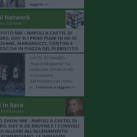
leggere >>
al Network
ws dal Web
 FOTO NM - NAPOLI A CASTEL DI
RO, DAY 9: I PRIMI PIANI IN HD DI
OVANE, MARIANUCCI, CONTINI E
OCCHI IN PIAZZA DEL PLEBISCITO
CASTEL DI SANGRO -
"Napoli Magazine" ha
realizzato 32 Foto in HD
in occasione
dell'incontro con i tifosi
e...
Continua a leggere >>
i In Rete
 Petrazzuolo
O SHOW NM - NAPOLI A CASTEL DI
O, DAY 9: DE BRUYNE E I CONSIGLI
DI ALLEGRI ALL’ALLENAMENTO
POMERIDIANO, LE IMMAGINI