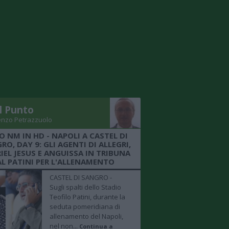
Il Punto
enzo Petrazzuolo
O NM IN HD - NAPOLI A CASTEL DI
RO, DAY 9: GLI AGENTI DI ALLEGRI,
IEL JESUS E ANGUISSA IN TRIBUNA
AL PATINI PER L'ALLENAMENTO
CASTEL DI SANGRO -
Sugli spalti dello Stadio
Teofilo Patini, durante la
seduta pomeridiana di
allenamento del Napoli,
nel non...
Continua a