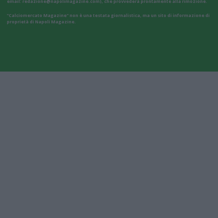
email:
redazione@napolimagazine.com
), che provvederà prontamente alla rimozione.
"Calciomercato Magazine" non è una testata giornalistica, ma un sito di informazione di
proprietà di Napoli Magazine.