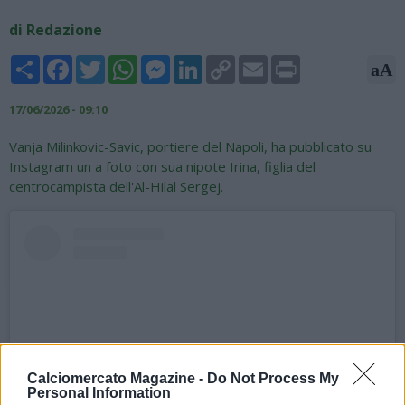
di Redazione
Share
Facebook
Twitter
WhatsApp
Messenger
LinkedIn
Copy
Email
Print
aA
Link
17/06/2026 - 09:10
Vanja Milinkovic-Savic, portiere del Napoli, ha pubblicato su
Instagram un a foto con sua nipote Irina, figlia del
centrocampista dell'Al-Hilal Sergej.
Calciomercato Magazine -
Do Not Process My
Personal Information