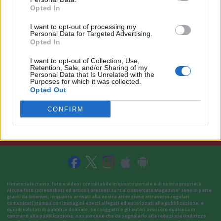
Opted In
I want to opt-out of processing my
Personal Data for Targeted Advertising.
Opted In
I want to opt-out of Collection, Use,
Retention, Sale, and/or Sharing of my
Personal Data that Is Unrelated with the
Purposes for which it was collected.
Opted Out
CONFIRM
VAI ALLA VERSIONE CLASSICA
Il materiale (testo, foto e video) consultabile in questo portale è di nostra proprietà.
Alcune foto (screenshot) ed articoli presenti su "Calciomercato Magazine" sono in parte
giunti da internet, in quanto arrivati alla nostra attenzione attraverso regolari
comunicati stampa con immagini e testi allegati ed autorizzati alla pubblicazione, e
quindi valutati di pubblico dominio. Se i soggetti o gli autori avessero qualcosa in
contrario alla pubblicazione, non avranno che da segnalarlo alla redazione (indirizzo