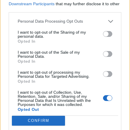
Downstream Participants
that may further disclose it to other
third parties.
Personal Data Processing Opt Outs
I want to opt-out of the Sharing of my
personal data.
Opted In
I want to opt-out of the Sale of my
Personal Data.
VAI ALLA VERSIONE CLASSICA
Opted In
I want to opt-out of processing my
Personal Data for Targeted Advertising.
Opted In
Il materiale (testo, foto e video) consultabile in questo portale è di nostra proprietà.
I want to opt-out of Collection, Use,
Alcune foto (screenshot) ed articoli presenti su "Calciomercato Magazine" sono in parte
Retention, Sale, and/or Sharing of my
giunti da internet, in quanto arrivati alla nostra attenzione attraverso regolari
Personal Data that Is Unrelated with the
comunicati stampa con immagini e testi allegati ed autorizzati alla pubblicazione, e
Purposes for which it was collected.
quindi valutati di pubblico dominio. Se i soggetti o gli autori avessero qualcosa in
Opted Out
contrario alla pubblicazione, non avranno che da segnalarlo alla redazione (indirizzo
email:
redazione@napolimagazine.com
), che provvederà prontamente alla rimozione.
CONFIRM
"Calciomercato Magazine" non è una testata giornalistica, ma un sito di informazione di
proprietà di Napoli Magazine.