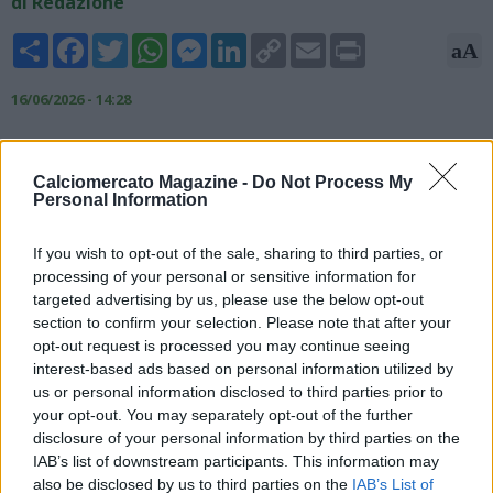
di Redazione
Share
Facebook
Twitter
WhatsApp
Messenger
LinkedIn
Copy
Email
Print
aA
Link
16/06/2026 - 14:28
La chiusura tra Ivan Juric e il Monza sarebbe ormai ai dettagli.
L’intesa tra le parti sarebbe totale e la documentazione
Calciomercato Magazine -
Do Not Process My
necessaria per formalizzare l’accordo risulterebbe in fase di
Personal Information
completamento proprio nel corso della giornata, con la firma
sempre più vicina. Lo rende noto il giornalista Fabrizio
If you wish to opt-out of the sale, sharing to third parties, or
Romano, esperto di mercato. Come direttore sportivo,
processing of your personal or sensitive information for
dovrebbe arrivare Pedro Obiang, con cui il tecnico avrebbe
targeted advertising by us, please use the below opt-out
già condiviso le prime linee guida tecniche per la prossima
section to confirm your selection. Please note that after your
stagione.
opt-out request is processed you may continue seeing
interest-based ads based on personal information utilized by
us or personal information disclosed to third parties prior to
your opt-out. You may separately opt-out of the further
disclosure of your personal information by third parties on the
IAB’s list of downstream participants. This information may
also be disclosed by us to third parties on the
IAB’s List of