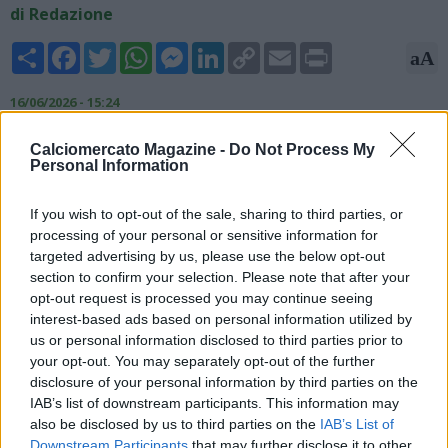
di Redazione
Share
Facebook
Twitter
WhatsApp
Messenger
LinkedIn
Copy
Email
Print
aA
Link
16/06/2026 - 15:24
Tuttosport propone un focus sulla Lazio: "Continua il pressing
Calciomercato Magazine -
Do Not Process My
del Napoli per Gila, anche se la Lazio prova a fare muro. Nel
Personal Information
frattempo si registra un po’ di irritazione da parte di Gattuso
in merito alla questione del mercato estivo a saldo zero,
If you wish to opt-out of the sale, sharing to third parties, or
tuttavia una cessione da almeno 20 milioni entro fine mese
processing of your personal or sensitive information for
potrebbe permettere ai capitolini di superare questo
targeted advertising by us, please use the below opt-out
impasse".
section to confirm your selection. Please note that after your
opt-out request is processed you may continue seeing
interest-based ads based on personal information utilized by
us or personal information disclosed to third parties prior to
your opt-out. You may separately opt-out of the further
disclosure of your personal information by third parties on the
IAB’s list of downstream participants. This information may
also be disclosed by us to third parties on the
IAB’s List of
Downstream Participants
that may further disclose it to other