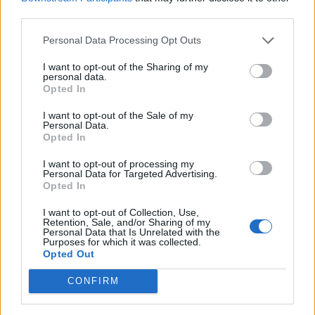
third parties.
Personal Data Processing Opt Outs
I want to opt-out of the Sharing of my
personal data.
Opted In
I want to opt-out of the Sale of my
VAI ALLA VERSIONE CLASSICA
Personal Data.
Opted In
I want to opt-out of processing my
Personal Data for Targeted Advertising.
Opted In
Il materiale (testo, foto e video) consultabile in questo portale è di nostra proprietà.
Alcune foto (screenshot) ed articoli presenti su "Calciomercato Magazine" sono in parte
I want to opt-out of Collection, Use,
giunti da internet, in quanto arrivati alla nostra attenzione attraverso regolari
Retention, Sale, and/or Sharing of my
comunicati stampa con immagini e testi allegati ed autorizzati alla pubblicazione, e
Personal Data that Is Unrelated with the
quindi valutati di pubblico dominio. Se i soggetti o gli autori avessero qualcosa in
Purposes for which it was collected.
contrario alla pubblicazione, non avranno che da segnalarlo alla redazione (indirizzo
Opted Out
email:
redazione@napolimagazine.com
), che provvederà prontamente alla rimozione.
"Calciomercato Magazine" non è una testata giornalistica, ma un sito di informazione di
CONFIRM
proprietà di Napoli Magazine.