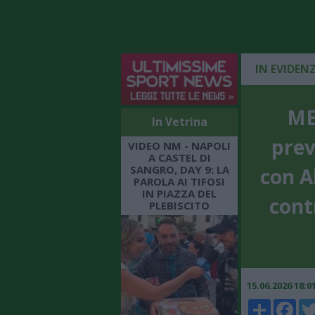
IN EVIDEN
ME
In Vetrina
prev
VIDEO NM - NAPOLI
A CASTEL DI
SANGRO, DAY 9: LA
con Al
PAROLA AI TIFOSI
IN PIAZZA DEL
cont
PLEBISCITO
15.06.2026 18:
Share
Faceboo
Twi