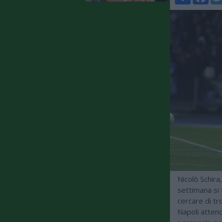
Nicolò Schira
settimana si t
cercare di tr
Napoli attend