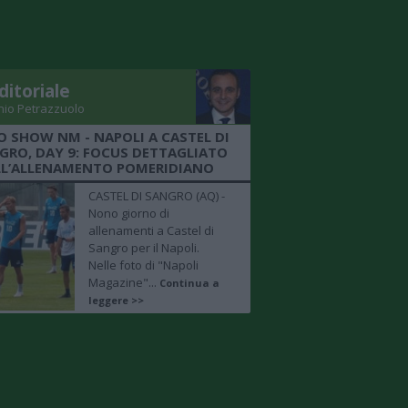
ditoriale
nio Petrazzuolo
O SHOW NM - NAPOLI A CASTEL DI
GRO, DAY 9: FOCUS DETTAGLIATO
LL’ALLENAMENTO POMERIDIANO
CASTEL DI SANGRO (AQ) -
Nono giorno di
allenamenti a Castel di
Sangro per il Napoli.
Nelle foto di "Napoli
Magazine"...
Continua a
leggere >>