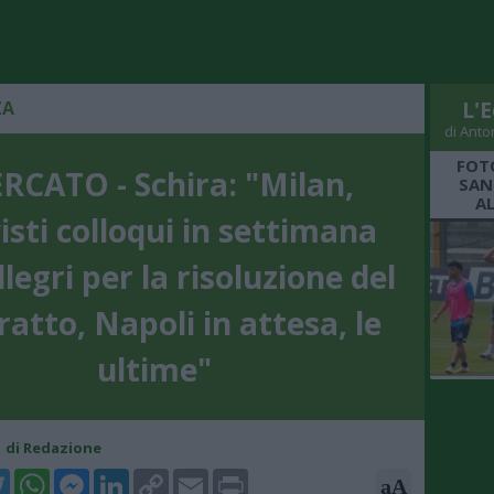
ZA
L'E
di Anto
FOT
RCATO - Schira: "Milan,
SAN
A
isti colloqui in settimana
legri per la risoluzione del
ratto, Napoli in attesa, le
ultime"
01 di Redazione
k
tter
WhatsApp
Messenger
LinkedIn
Copy
Email
Print
aA