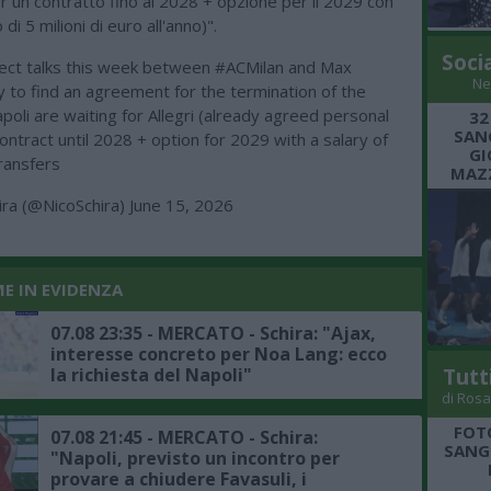
 un contratto fino al 2028 + opzione per il 2029 con
di 5 milioni di euro all'anno)".
Soci
ect talks this week between
#ACMilan
and Max
Ne
y to find an agreement for the termination of the
poli
are waiting for Allegri (already agreed personal
32
SANG
ontract until 2028 + option for 2029 with a salary of
GI
ransfers
MAZZ
ira (@NicoSchira)
June 15, 2026
ME IN EVIDENZA
07.08 23:35 - MERCATO - Schira: "Ajax,
interesse concreto per Noa Lang: ecco
la richiesta del Napoli"
Tutt
di Rosa
FOT
07.08 21:45 - MERCATO - Schira:
SANGR
"Napoli, previsto un incontro per
provare a chiudere Favasuli, i