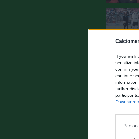
Calciomer
If you wish 
sensitive in
confirm you
continue se
information 
further disc
participants
Downstream 
Persona