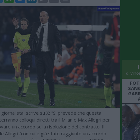
Link
di Vinc
FOT
SANG
GABR
, giornalista, scrive su X: "Si prevede che questa
erranno colloqui diretti tra il Milan e Max Allegri per
ovare un accordo sulla risoluzione del contratto. Il
e Allegri (con cui è già stato raggiunto un accordo