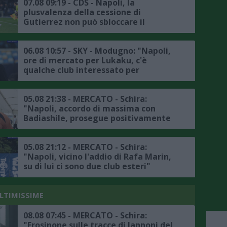
07.08 09:19 - CDS - Napoli, la
plusvalenza della cessione di
Gutierrez non può sbloccare il
mercato, il punto
06.08 10:57 - SKY - Modugno: "Napoli,
ore di mercato per Lukaku, c'è
qualche club interessato per
l'attaccante belga, l'Atlanta non è in
pole"
05.08 21:38 - MERCATO - Schira:
"Napoli, accordo di massima con
Badiashile, prosegue positivamente
la trattativa con il Chelsea, ecco i
dettagli"
05.08 21:12 - MERCATO - Schira:
"Napoli, vicino l'addio di Rafa Marin,
su di lui ci sono due club esteri"
ULTIMISSIME
08.08 07:45 - MERCATO - Schira:
"Frosinone sulle tracce di Iannoni del