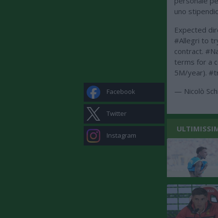
personale per
uno stipendio 
Expected dir
#Allegri
to tr
contract.
#Na
terms for a c
5M/year).
#t
— Nicolò Sch
Facebook
Twitter
ULTIMISSI
Instagram