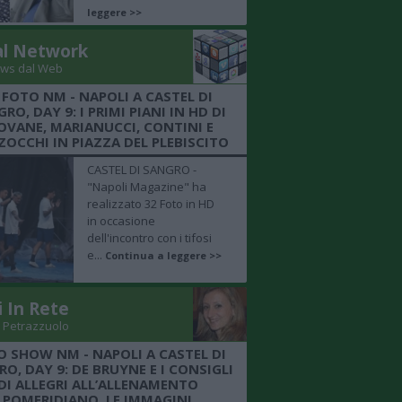
leggere >>
al Network
ws dal Web
 FOTO NM - NAPOLI A CASTEL DI
RO, DAY 9: I PRIMI PIANI IN HD DI
OVANE, MARIANUCCI, CONTINI E
OCCHI IN PIAZZA DEL PLEBISCITO
CASTEL DI SANGRO -
"Napoli Magazine" ha
realizzato 32 Foto in HD
in occasione
dell'incontro con i tifosi
e...
Continua a leggere >>
i In Rete
 Petrazzuolo
O SHOW NM - NAPOLI A CASTEL DI
O, DAY 9: DE BRUYNE E I CONSIGLI
DI ALLEGRI ALL’ALLENAMENTO
POMERIDIANO, LE IMMAGINI