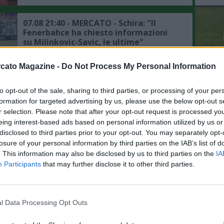
dettagli"
07.08 21:40 - MERCATO - Schira: "Il
Fenerbahce ha chiesto informazioni
su Milinkovic-Savic, le ultime"
cato Magazine -
Do Not Process My Personal Information
07.08 14:58 - MERCATO - Moretto: "Il
Napoli sta studiando l'idea Juan
Musso dell'Atletico Madrid"
to opt-out of the sale, sharing to third parties, or processing of your per
L'An
formation for targeted advertising by us, please use the below opt-out s
del Nu
r selection. Please note that after your opt-out request is processed y
07.08 12:53 - SKY - Napoli, mercato in
VID
eing interest-based ads based on personal information utilized by us or
D
difesa: Aguerd del Marsiglia è il piano
disclosed to third parties prior to your opt-out. You may separately opt-
POM
alternativo degli azzurri
losure of your personal information by third parties on the IAB’s list of
. This information may also be disclosed by us to third parties on the
IA
Participants
that may further disclose it to other third parties.
07.08 10:54 - TUTTOSPORT - Napoli,
mercato in difesa: ecco le alte cifre
chieste dalla Juventus per Gatti
l Data Processing Opt Outs
07.08 10:50 - SKY - Napoli, mercato in
attacco: interesse per Gabriel Jesus, è