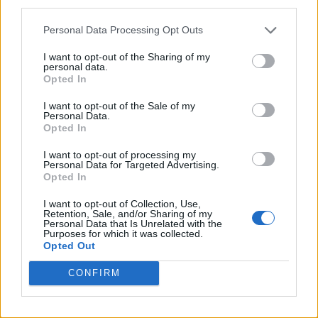
third parties.
Personal Data Processing Opt Outs
I want to opt-out of the Sharing of my
personal data.
Opted In
VAI ALLA VERSIONE CLASSICA
I want to opt-out of the Sale of my
Personal Data.
Opted In
I want to opt-out of processing my
Personal Data for Targeted Advertising.
Opted In
Il materiale (testo, foto e video) consultabile in questo portale è di nostra proprietà.
Alcune foto (screenshot) ed articoli presenti su "Calciomercato Magazine" sono in parte
giunti da internet, in quanto arrivati alla nostra attenzione attraverso regolari
I want to opt-out of Collection, Use,
comunicati stampa con immagini e testi allegati ed autorizzati alla pubblicazione, e
Retention, Sale, and/or Sharing of my
quindi valutati di pubblico dominio. Se i soggetti o gli autori avessero qualcosa in
Personal Data that Is Unrelated with the
contrario alla pubblicazione, non avranno che da segnalarlo alla redazione (indirizzo
Purposes for which it was collected.
email:
redazione@napolimagazine.com
), che provvederà prontamente alla rimozione.
Opted Out
"Calciomercato Magazine" non è una testata giornalistica, ma un sito di informazione di
proprietà di Napoli Magazine.
CONFIRM