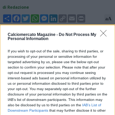
di Redazione
Share
Facebook
Twitter
WhatsApp
Messenger
LinkedIn
Copy
Email
Print
aA
Link
16/06/2026 - 22:16
Calciomercato Magazine -
Do Not Process My
Personal Information
Fabrizio Romano, esperto di mercato, rivela sui suoi canali
social: "Mario Gila e il Napoli, ora è intesa totale sul contratto.
If you wish to opt-out of the sale, sharing to third parties, or
Gila ha dato il sì al Napoli dopo l’apertura dei giorni e
processing of your personal or sensitive information for
settimane scorse. Napoli e Lazio in contatto, da capire se
targeted advertising by us, please use the below opt-out
Lotito darà l’ok alla cessione che non voleva approvare".
section to confirm your selection. Please note that after your
opt-out request is processed you may continue seeing
interest-based ads based on personal information utilized by
us or personal information disclosed to third parties prior to
your opt-out. You may separately opt-out of the further
disclosure of your personal information by third parties on the
IAB’s list of downstream participants. This information may
also be disclosed by us to third parties on the
IAB’s List of
Downstream Participants
that may further disclose it to other