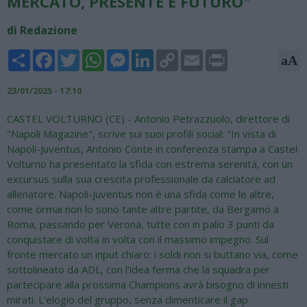
MERCATO, PRESENTE E FUTURO"
di Redazione
Share
Facebook
Twitter
WhatsApp
Messenger
LinkedIn
Copy
Email
Print
aA
Link
23/01/2025 - 17:10
CASTEL VOLTURNO (CE) - Antonio Petrazzuolo, direttore di
"Napoli Magazine", scrive sui suoi profili social: "In vista di
Napoli-Juventus, Antonio Conte in conferenza stampa a Castel
Volturno ha presentato la sfida con estrema serenità, con un
excursus sulla sua crescita professionale da calciatore ad
allenatore. Napoli-Juventus non è una sfida come le altre,
come ormai non lo sono tante altre partite, da Bergamo a
Roma, passando per Verona, tutte con in palio 3 punti da
conquistare di volta in volta con il massimo impegno. Sul
fronte mercato un input chiaro: i soldi non si buttano via, come
sottolineato da ADL, con l’idea ferma che la squadra per
partecipare alla prossima Champions avrà bisogno di innesti
mirati. L’elogio del gruppo, senza dimenticare il gap