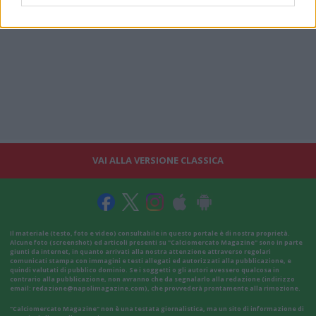
VAI ALLA VERSIONE CLASSICA
Il materiale (testo, foto e video) consultabile in questo portale è di nostra proprietà.
Alcune foto (screenshot) ed articoli presenti su "Calciomercato Magazine" sono in parte
giunti da internet, in quanto arrivati alla nostra attenzione attraverso regolari
comunicati stampa con immagini e testi allegati ed autorizzati alla pubblicazione, e
quindi valutati di pubblico dominio. Se i soggetti o gli autori avessero qualcosa in
contrario alla pubblicazione, non avranno che da segnalarlo alla redazione (indirizzo
email:
redazione@napolimagazine.com
), che provvederà prontamente alla rimozione.
"Calciomercato Magazine" non è una testata giornalistica, ma un sito di informazione di