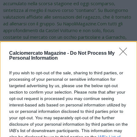
accumulato nella scorsa stagione ed oggi scomparso,
sintetizza al meglio il nuovo corso “contiano”. Su Buongiorno
valutazioni affidate alle sensazioni del ragazzo, che è tornato
ad allenarsi con il gruppo. Su NapoliMagazine.Com tutti gli
approfondimenti da Castel Volturno e non solo, focus
costante sul mercato con un occhio particolare a Garnacho,
Adeyemi e Ismajli. Intanto un abbraccio a chi ci segue con
affetto minuto dopo minuto @napolimagazine".
Calciomercato Magazine -
Do Not Process My
Personal Information
If you wish to opt-out of the sale, sharing to third parties, or
processing of your personal or sensitive information for
targeted advertising by us, please use the below opt-out
section to confirm your selection. Please note that after your
opt-out request is processed you may continue seeing
interest-based ads based on personal information utilized by
us or personal information disclosed to third parties prior to
your opt-out. You may separately opt-out of the further
disclosure of your personal information by third parties on the
IAB’s list of downstream participants. This information may