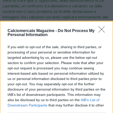
felice di stare qua. E' opportuno, aldilà dell'intervento di De
Laurentiis, un confronto tra allenatore e calciatori: se dalla
società non ci sono problemi, lui fa delle dichiarazioni e
immagino che i calciatori vorranno replicare internamente alle
parole dell'allenatore. Resta una situazione di incertezza, che
è giusto chiarire. Atalanta? Ritroveremo Palladino da
Calciomercato Magazine -
Do Not Process My
avversario, sarà una bella sfida. Non possiamo sempre
Personal Information
porgere la guancia però, gli auguriamo tutto il bene possibile
dalla partita successiva a quella contro il Napoli. La scelta Juric
If you wish to opt-out of the sale, sharing to third parties, or
mi aveva sorpreso in sede di prima scelta, non lo vedevo
processing of your personal or sensitive information for
come successore naturale di Gasperini, non pensavo potesse
targeted advertising by us, please use the below opt-out
avere un tragitto lungo in una squadra che viaggia nei piani alti
section to confirm your selection. Please note that after your
della classifica. De Laurentiis è sempre molto attento, anche
opt-out request is processed you may continue seeing
al mercato: si parla di un budget da 50 milioni per gennaio e ci
interest-based ads based on personal information utilized by
sono i nomi di Chiesa-Norton Cuffy e Atta dell'Udinese. Il
us or personal information disclosed to third parties prior to
Napoli ne verrà fuori, basta negatività".
your opt-out. You may separately opt-out of the further
disclosure of your personal information by third parties on the
IAB’s list of downstream participants. This information may
also be disclosed by us to third parties on the
IAB’s List of
Downstream Participants
that may further disclose it to other
third parties.