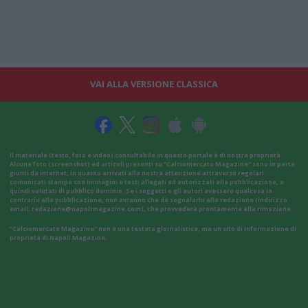
VAI ALLA VERSIONE CLASSICA
Il materiale (testo, foto e video) consultabile in questo portale è di nostra proprietà.
Alcune foto (screenshot) ed articoli presenti su "Calciomercato Magazine" sono in parte
giunti da internet, in quanto arrivati alla nostra attenzione attraverso regolari
comunicati stampa con immagini e testi allegati ed autorizzati alla pubblicazione, e
quindi valutati di pubblico dominio. Se i soggetti o gli autori avessero qualcosa in
contrario alla pubblicazione, non avranno che da segnalarlo alla redazione (indirizzo
email:
redazione@napolimagazine.com
), che provvederà prontamente alla rimozione.
"Calciomercato Magazine" non è una testata giornalistica, ma un sito di informazione di
proprietà di Napoli Magazine.