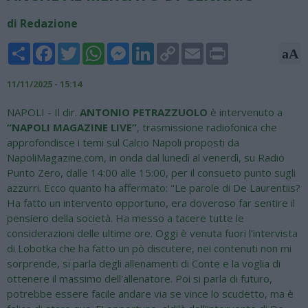
di Redazione
Share
Facebook
Twitter
WhatsApp
Messenger
LinkedIn
Copy
Email
Print
aA
Link
11/11/2025 - 15:14
NAPOLI - Il dir.
ANTONIO PETRAZZUOLO
è intervenuto a
“NAPOLI MAGAZINE LIVE”
, trasmissione radiofonica che
approfondisce i temi sul Calcio Napoli proposti da
NapoliMagazine.com, in onda dal lunedì al venerdì, su Radio
Punto Zero, dalle 14:00 alle 15:00, per il consueto punto sugli
azzurri. Ecco quanto ha affermato: "Le parole di De Laurentiis?
Ha fatto un intervento opportuno, era doveroso far sentire il
pensiero della società. Ha messo a tacere tutte le
considerazioni delle ultime ore. Oggi è venuta fuori l'intervista
di Lobotka che ha fatto un pò discutere, nei contenuti non mi
sorprende, si parla degli allenamenti di Conte e la voglia di
ottenere il massimo dell'allenatore. Poi si parla di futuro,
potrebbe essere facile andare via se vince lo scudetto, ma è