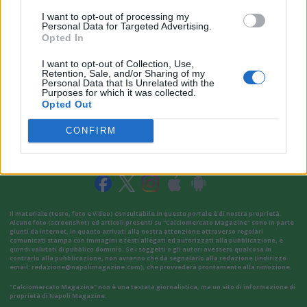
I want to opt-out of processing my
Personal Data for Targeted Advertising.
Opted In
I want to opt-out of Collection, Use,
Retention, Sale, and/or Sharing of my
Personal Data that Is Unrelated with the
Purposes for which it was collected.
Opted Out
CONFIRM
VAI ALLA VERSIONE CLASSICA
Il materiale (testo, foto e video) consultabile in questo portale è di nostra proprietà.
Alcune foto (screenshot) ed articoli presenti su "Calciomercato Magazine" sono in parte
giunti da internet, in quanto arrivati alla nostra attenzione attraverso regolari
comunicati stampa con immagini e testi allegati ed autorizzati alla pubblicazione, e
quindi valutati di pubblico dominio. Se i soggetti o gli autori avessero qualcosa in
contrario alla pubblicazione, non avranno che da segnalarlo alla redazione (indirizzo
email:
redazione@napolimagazine.com
), che provvederà prontamente alla rimozione.
"Calciomercato Magazine" non è una testata giornalistica, ma un sito di informazione di
proprietà di Napoli Magazine.