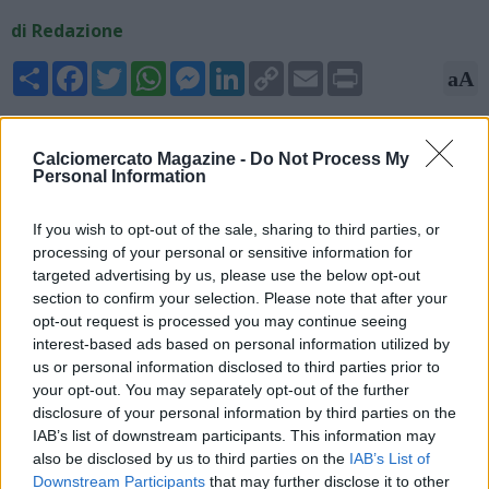
di Redazione
Share
Facebook
Twitter
WhatsApp
Messenger
LinkedIn
Copy
Email
Print
aA
Link
02/06/2026 - 23:18
Calciomercato Magazine -
Do Not Process My
Fabrizio Romano, esperto di mercato, rivela su X: "Denzel
Personal Information
Dumfries al Real Madrid, ci siamo. Accordo raggiunto e tutto
concordato: il terzino destro olandese si unirà al Real Madrid
If you wish to opt-out of the sale, sharing to third parties, or
dall'Inter. Il club spagnolo attiverà la clausola rescissoria di 20
processing of your personal or sensitive information for
milioni di euro. Dumfries ha accettato l'offerta del Real Madrid,
targeted advertising by us, please use the below opt-out
l'accordo è stato chiuso stasera e seguiranno le formalità".
section to confirm your selection. Please note that after your
opt-out request is processed you may continue seeing
interest-based ads based on personal information utilized by
us or personal information disclosed to third parties prior to
your opt-out. You may separately opt-out of the further
disclosure of your personal information by third parties on the
IAB’s list of downstream participants. This information may
also be disclosed by us to third parties on the
IAB’s List of
Downstream Participants
that may further disclose it to other