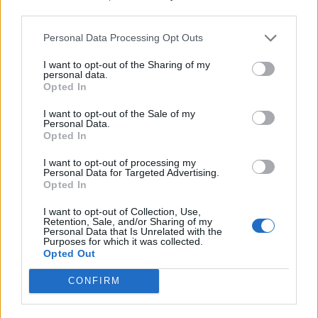
third parties.
Personal Data Processing Opt Outs
I want to opt-out of the Sharing of my
personal data.
Opted In
I want to opt-out of the Sale of my
VAI ALLA VERSIONE CLASSICA
Personal Data.
Opted In
I want to opt-out of processing my
Personal Data for Targeted Advertising.
Opted In
Il materiale (testo, foto e video) consultabile in questo portale è di nostra proprietà.
Alcune foto (screenshot) ed articoli presenti su "Calciomercato Magazine" sono in parte
I want to opt-out of Collection, Use,
giunti da internet, in quanto arrivati alla nostra attenzione attraverso regolari
Retention, Sale, and/or Sharing of my
comunicati stampa con immagini e testi allegati ed autorizzati alla pubblicazione, e
Personal Data that Is Unrelated with the
quindi valutati di pubblico dominio. Se i soggetti o gli autori avessero qualcosa in
Purposes for which it was collected.
contrario alla pubblicazione, non avranno che da segnalarlo alla redazione (indirizzo
email:
redazione@napolimagazine.com
), che provvederà prontamente alla rimozione.
Opted Out
"Calciomercato Magazine" non è una testata giornalistica, ma un sito di informazione di
proprietà di Napoli Magazine.
CONFIRM