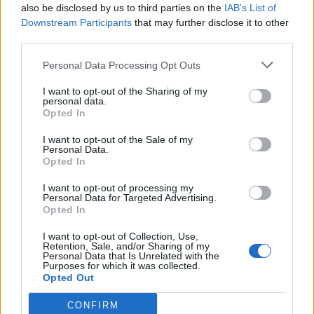
also be disclosed by us to third parties on the
IAB’s List of
Downstream Participants
that may further disclose it to other
third parties.
Personal Data Processing Opt Outs
I want to opt-out of the Sharing of my
personal data.
Opted In
I want to opt-out of the Sale of my
Personal Data.
Opted In
VAI ALLA VERSIONE CLASSICA
I want to opt-out of processing my
Personal Data for Targeted Advertising.
Opted In
I want to opt-out of Collection, Use,
Retention, Sale, and/or Sharing of my
Il materiale (testo, foto e video) consultabile in questo portale è di nostra proprietà.
Personal Data that Is Unrelated with the
Alcune foto (screenshot) ed articoli presenti su "Calciomercato Magazine" sono in parte
Purposes for which it was collected.
giunti da internet, in quanto arrivati alla nostra attenzione attraverso regolari
comunicati stampa con immagini e testi allegati ed autorizzati alla pubblicazione, e
Opted Out
quindi valutati di pubblico dominio. Se i soggetti o gli autori avessero qualcosa in
contrario alla pubblicazione, non avranno che da segnalarlo alla redazione (indirizzo
email:
redazione@napolimagazine.com
), che provvederà prontamente alla rimozione.
CONFIRM