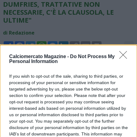
DUMFRIES, TRATTATIVE NON
NECESSARIE, C'È LA CLAUSOLA, LE
ULTIME"
di Redazione
Share
Facebook
Twitter
WhatsApp
Messenger
LinkedIn
Copy
Email
Print
aA
Link
Calciomercato Magazine -
Do Not Process My
03/06/2026 - 02:00
Personal Information
Fabrizio Romano, giornalista, scrive su X: "A quanto pare,
If you wish to opt-out of the sale, sharing to third parties, or
Denzel Dumfries ha una clausola rescissoria di poco inferiore a
processing of your personal or sensitive information for
25 milioni di euro quest'estate. Il Real Madrid è informato e in
targeted advertising by us, please use the below opt-out
contatto con il suo entourage. Non sono necessarie offerte o
section to confirm your selection. Please note that after your
trattative: o la clausola o niente. Il Liverpool era interessato,
opt-out request is processed you may continue seeing
ma la partenza di Slot potrebbe cambiare i piani".
interest-based ads based on personal information utilized by
us or personal information disclosed to third parties prior to
your opt-out. You may separately opt-out of the further
disclosure of your personal information by third parties on the
IAB’s list of downstream participants. This information may