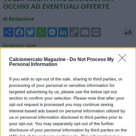
OCCHIO AD EVENTUALI OFFERTE
di Redazione
Share
Facebook
Twitter
WhatsApp
Messenger
LinkedIn
Copy
Email
Print
aA
Link
03/06/2026 - 04:00
Fabrizio Romano, giornalista, fa il punto sul futuro di Niccolò
Calciomercato Magazine -
Do Not Process My
Personal Information
Zaniolo. Il trequartista è quasi certo della sua permanenza
all'Udinese. I friulani, infatti, vogliono riscattarlo dal
Galatasaray. La decisione finale sarà legata esclusivamente
If you wish to opt-out of the sale, sharing to third parties, or
alle eventuali offerte che arriveranno nelle prossime
processing of your personal or sensitive information for
settimane. In questo momento, infatti, il club bianconero
targeted advertising by us, please use the below opt-out
valuta con attenzione ogni possibile scenario di mercato,
section to confirm your selection. Please note that after your
mantenendo aperta la possibilità di confermare il giocatore
opt-out request is processed you may continue seeing
interest-based ads based on personal information utilized by
anche oltre l’attuale situazione contrattuale.
us or personal information disclosed to third parties prior to
your opt-out. You may separately opt-out of the further
disclosure of your personal information by third parties on the