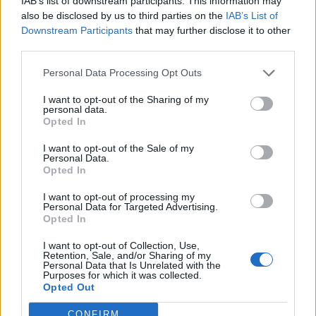
IAB’s list of downstream participants. This information may
also be disclosed by us to third parties on the
IAB’s List of
Downstream Participants
that may further disclose it to other
third parties.
Personal Data Processing Opt Outs
I want to opt-out of the Sharing of my
personal data.
Opted In
I want to opt-out of the Sale of my
Personal Data.
Opted In
VAI ALLA VERSIONE CLASSICA
I want to opt-out of processing my
Personal Data for Targeted Advertising.
Opted In
I want to opt-out of Collection, Use,
Retention, Sale, and/or Sharing of my
Il materiale (testo, foto e video) consultabile in questo portale è di nostra proprietà.
Personal Data that Is Unrelated with the
Alcune foto (screenshot) ed articoli presenti su "Calciomercato Magazine" sono in parte
Purposes for which it was collected.
giunti da internet, in quanto arrivati alla nostra attenzione attraverso regolari
Opted Out
comunicati stampa con immagini e testi allegati ed autorizzati alla pubblicazione, e
quindi valutati di pubblico dominio. Se i soggetti o gli autori avessero qualcosa in
contrario alla pubblicazione, non avranno che da segnalarlo alla redazione (indirizzo
CONFIRM