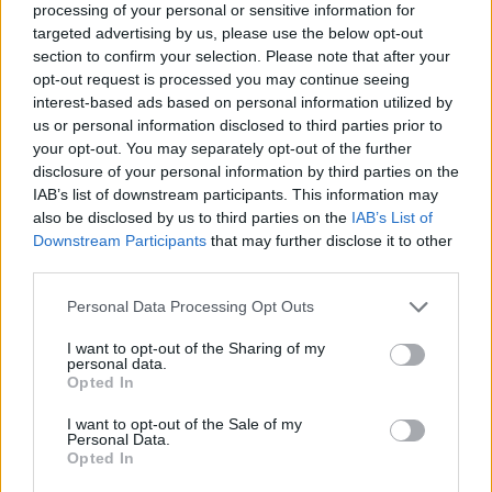
processing of your personal or sensitive information for
è invece Satriano, ex attaccante dell'Empoli, attualmente al
targeted advertising by us, please use the below opt-out
Getafe. In questo caso piuò entrare in trattativa con il club
section to confirm your selection. Please note that after your
spagnolo anche Oristanio come contropartita tecnica.
opt-out request is processed you may continue seeing
interest-based ads based on personal information utilized by
Movimenti anche sulle fasce: sondaggio per Vojvoda del Como
us or personal information disclosed to third parties prior to
e contatti serrati per Thierry Correia, esterno classe '99 del
your opt-out. You may separately opt-out of the further
Valencia. Può arrivare poi anche Lorenzo Berardi, esterno
disclosure of your personal information by third parties on the
sinistro classe 2006 del Pescara
IAB’s list of downstream participants. This information may
also be disclosed by us to third parties on the
IAB’s List of
Capitolo uscite invece, è finito nel mirino del Viktoria Plzen
Downstream Participants
that may further disclose it to other
l'attaccante Daniel Fila, uno dei protagonisti della squadra di
third parties.
Stroppa in Serie B con 4 gol in 27 partite in campionato
Personal Data Processing Opt Outs
Fonte: gianlucadimarzio.com
I want to opt-out of the Sharing of my
personal data.
Opted In
I want to opt-out of the Sale of my
Personal Data.
Opted In