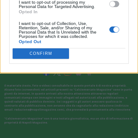
I want to opt-out of processing my
Personal Data for Targeted Advertising.
Opted In
I want to opt-out of Collection, Use,
Retention, Sale, and/or Sharing of my
Personal Data that Is Unrelated with the
Purposes for which it was collected.
Opted Out
VAI ALLA VERSIONE CLASSICA
CONFIRM
Il materiale (testo, foto e video) consultabile in questo portale è di nostra proprietà.
Alcune foto (screenshot) ed articoli presenti su "Calciomercato Magazine" sono in parte
giunti da internet, in quanto arrivati alla nostra attenzione attraverso regolari
comunicati stampa con immagini e testi allegati ed autorizzati alla pubblicazione, e
quindi valutati di pubblico dominio. Se i soggetti o gli autori avessero qualcosa in
contrario alla pubblicazione, non avranno che da segnalarlo alla redazione (indirizzo
email:
redazione@napolimagazine.com
), che provvederà prontamente alla rimozione.
"Calciomercato Magazine" non è una testata giornalistica, ma un sito di informazione di
proprietà di Napoli Magazine.