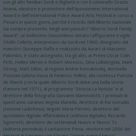
con gli altri familiari Sordi e Righetti e con il colonnello Orazio
Anania, ideatore e promotore dell'Apoxiomeno International
Award e dell'International Police Award Arts Festival in corso a
Pesaro in questi giorni, perché il ricordo dell'Alberto nazionale
sia sempre presente. Negli anni passati l'"Alberto Sordi Family
Award", un bellissimo bassorilievo dorato raffigurante il vigile
Otello Celletti, interpretato da Sordi nel 1960, disegnato dal
maestro Giuseppe Raffa e realizzato da Aurart di Massimo
Palombo, è stato assegnato, tra gli altri, ai Premi Oscar Colin
Firth, Hellen Mirren e Robert Moresco, Gina Lollobrigida, Mark
Strong, Matt Dillon, al regista Andrei Koncalovskij, Antonella
Ponziani (ultima musa di Federico Fellini), alla contessa Patrizia
de Blanck (con la quale Alberto Sordi ebbe una bella storia
d'amore nel 1971), al programma "Striscia La Notizia" e al
direttore della fotografia Giovanni Mammolotti. I premiati di
quest'anno saranno Angela Mariella, direttrice di Rai Isoradio
(sezione radiofonia); Angelo Maria Perrino, direttore del
quotidiano digitale Affaritaliani.it (editoria digitale); Riccardo
Signoretti, direttore dei settimanali Nuovo e Nuovo Tv
(editoria periodica); il cantautore Povia, vincitore nel 2006 del
Festival di Sanremo con il brano "Vorrei avere il becco"