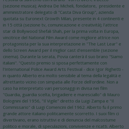
(sezione musica); Andrea De Micheli, fondatore, presidente e
amministratore delegato di "Casta Diva Group", azienda
quotata su Euronext Growth Milan, presente in 4 continenti e
in 15 città (sezione tv, comunicazione e creatività); l'attrice
star di Bollywood Shefali Shah, per la prima volta in Europa,
vincitrice del National Film Award come migliore attrice non
protagonista per la sua interpretazione in "The Last Lear" e
dello Screen Award per il miglior cast d'ensemble (sezione
cinema). Durante la serata, Povia canterà il suo brano "Siamo
italiani". "Questo premio si sposa perfettamente con
l'International Police Award Arts Festival - dice Igor Righetti -
in quanto Alberto era molto sensibile al tema della legalità e
altrettanto vicino con simpatia alle Forze dell'ordine. Non a
caso ha interpretato vari personaggi in divisa nei film
"Guardia, guardia scelta, brigadiere e maresciallo" di Mauro
Bolognini del 1956, "Il Vigile" diretto da Luigi Zampa e "Il
Commissario" di Luigi Comencini del 1962. Alberto fu il primo
grande attore italiano politicamente scorretto. I suoi film ci
divertivano, erano istruttivi e di denuncia del malcostume
politico e morale, di speculazioni, convivenze e ricatti. Alberto