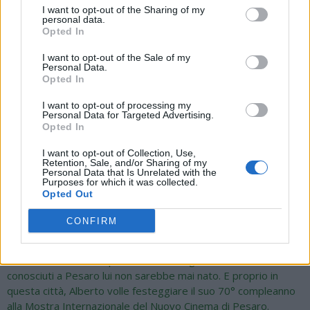
I want to opt-out of the Sharing of my
personal data.
Opted In
Il profondo legame affettivo di Alberto Sordi con Pesaro e con
I want to opt-out of the Sale of my
Personal Data.
le Marche
Opted In
I want to opt-out of processing my
Personal Data for Targeted Advertising.
"Sono molto felice di presentare il Premio e l'evento-
Opted In
spettacolo Alberto Sordi segreto a Pesaro - rivela Igor
Righetti - perché Alberto aveva un profondo legame affettivo
I want to opt-out of Collection, Use,
Retention, Sale, and/or Sharing of my
con questa città e con le Marche. Ben pochi lo sanno. Per due
Personal Data that Is Unrelated with the
Purposes for which it was collected.
motivi: il primo perché la madre Maria Righetti, aveva vissuto
Opted Out
a Pesaro per alcuni anni dove cominciò a muovere i primi passi
come insegnante di scuola elementare così come suo padre
CONFIRM
Pietro Sordi il quale si diplomò al conservatorio Rossini. E
proprio a Pesaro si conobbero e si sposarono nel 1910.
Alberto ci diceva sempre che se i suoi genitori non si fossero
conosciuti a Pesaro lui non sarebbe mai nato. E proprio in
questa città, Alberto volle festeggiare il suo 70° compleanno
alla Mostra Internazionale del Nuovo Cinema di Pesaro.