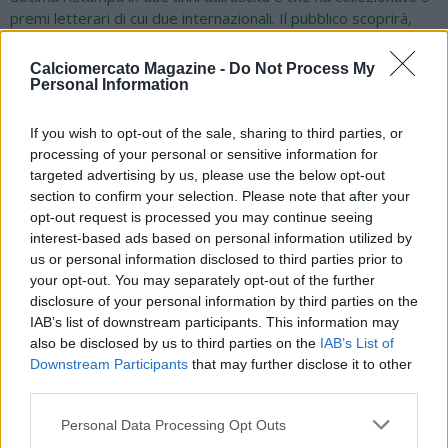
premi letterari di cui due internazionali. Il pubblico scoprirà,
per la prima volta, la vita dell'Alberto nazionale fuori dal set,
dalle interviste e dalle apparizioni televisive ufficiali raccontata
Calciomercato Magazine -
Do Not Process My
dal suo familiare che lo ha frequentato fin da quando Righetti
Personal Information
era bambino. "Un evento-spettacolo - spiega Igor Righetti -
che da 2 anni, dal centenario della nascita di Alberto, ho già
If you wish to opt-out of the sale, sharing to third parties, or
presentato in 53 città italiane. Ho aspettato il centenario per
processing of your personal or sensitive information for
celebrarlo con il libro e con lo spettacolo perché a noi familiari
targeted advertising by us, please use the below opt-out
aveva fatto una raccomandazione: 'I vostri ricordi con me e
section to confirm your selection. Please note that after your
con i nostri cari raccontateli soltanto quando sarò in
opt-out request is processed you may continue seeing
'orizzontale'. Ad Alberto la parola morte non piaceva. 'Allora mi
interest-based ads based on personal information utilized by
farete felice - ci diceva - perché sarà anche un modo per non
us or personal information disclosed to third parties prior to
farmi dimenticare dal mio pubblico che ho amato come fosse
your opt-out. You may separately opt-out of the further
disclosure of your personal information by third parties on the
la mia famiglia e per farmi conoscere alle nuove generazioni'.
IAB’s list of downstream participants. This information may
Così ho fatto. Con il pubblico ha condiviso la sua vita
also be disclosed by us to third parties on the
IAB’s List of
professionale, ma non quella privata sulla quale sono state
Downstream Participants
that may further disclose it to other
create tante fake news". Uno spettacolo, quindi, lontano dai
third parties.
luoghi comuni con foto inedite provenienti dagli album di
famiglia, video e musica. L'ingresso è libero.
Personal Data Processing Opt Outs