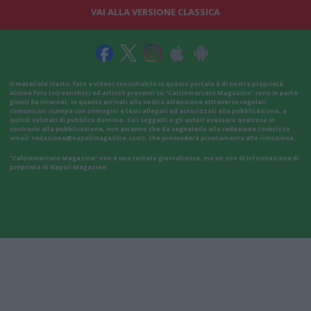
VAI ALLA VERSIONE CLASSICA
Il materiale (testo, foto e video) consultabile in questo portale è di nostra proprietà.
Alcune foto (screenshot) ed articoli presenti su "Calciomercato Magazine" sono in parte
giunti da internet, in quanto arrivati alla nostra attenzione attraverso regolari
comunicati stampa con immagini e testi allegati ed autorizzati alla pubblicazione, e
quindi valutati di pubblico dominio. Se i soggetti o gli autori avessero qualcosa in
contrario alla pubblicazione, non avranno che da segnalarlo alla redazione (indirizzo
email:
redazione@napolimagazine.com
), che provvederà prontamente alla rimozione.
"Calciomercato Magazine" non è una testata giornalistica, ma un sito di informazione di
proprietà di Napoli Magazine.