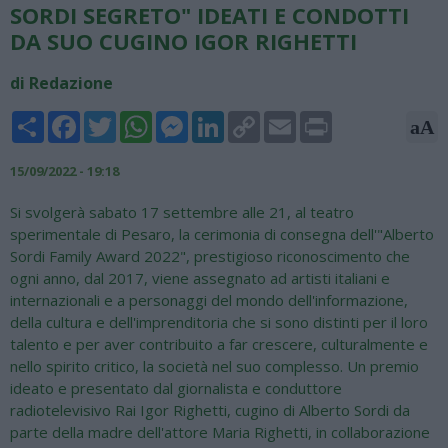
SORDI SEGRETO" IDEATI E CONDOTTI
DA SUO CUGINO IGOR RIGHETTI
di Redazione
Share
Facebook
Twitter
WhatsApp
Messenger
LinkedIn
Copy
Email
Print
aA
Link
15/09/2022 - 19:18
Si svolgerà sabato 17 settembre alle 21, al teatro
sperimentale di Pesaro, la cerimonia di consegna dell'"Alberto
Sordi Family Award 2022", prestigioso riconoscimento che
ogni anno, dal 2017, viene assegnato ad artisti italiani e
internazionali e a personaggi del mondo dell'informazione,
della cultura e dell'imprenditoria che si sono distinti per il loro
talento e per aver contribuito a far crescere, culturalmente e
nello spirito critico, la società nel suo complesso. Un premio
ideato e presentato dal giornalista e conduttore
radiotelevisivo Rai Igor Righetti, cugino di Alberto Sordi da
parte della madre dell'attore Maria Righetti, in collaborazione