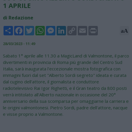
1 APRILE
di Redazione
Share
Facebook
Twitter
WhatsApp
Messenger
LinkedIn
Copy
Email
Print
aA
Link
28/03/2023 - 11:49
Sabato 1° aprile alle 11.30 a MagicLand di Valmontone, il parco
divertimenti in provincia di Roma più grande del Centro Sud
Italia, sarà inaugurata l'eccezionale mostra fotografica con
immagini fuori dal set "Alberto Sordi segreto" ideata e curata
dal cugino dell'attore, il giornalista e conduttore
radiotelevisivo Rai Igor Righetti, e il Gran teatro da 800 posti
verrà intitolato all'Alberto nazionale in occasione del 20°
anniversario della sua scomparsa per omaggiarne la carriera e
le origini valmontonesi. Pietro Sordi, padre dell'attore, nacque
e visse proprio a Valmontone.