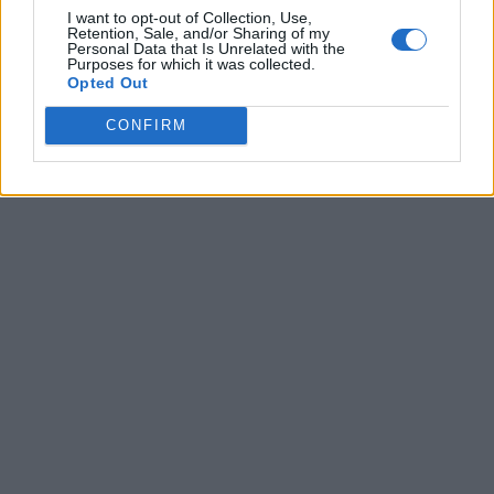
I want to opt-out of Collection, Use,
dell'essenza dell'uomo e dell'attore Alberto Sordi, tutto
Retention, Sale, and/or Sharing of my
proteso verso la ricerca del pensiero e delle azioni dell'essere
Personal Data that Is Unrelated with the
Purposes for which it was collected.
umano che rappresentava in maniera ironica facendoci così
Opted Out
riflettere. Un riconoscimento emozionante a lui dedicato
proprio a Valmontone, luogo in cui mio cugino Alberto passò la
CONFIRM
sua infanzia spensierata circondato dall'affetto dei suoi cari e
da lui sempre rammentato con nostalgia e amore".