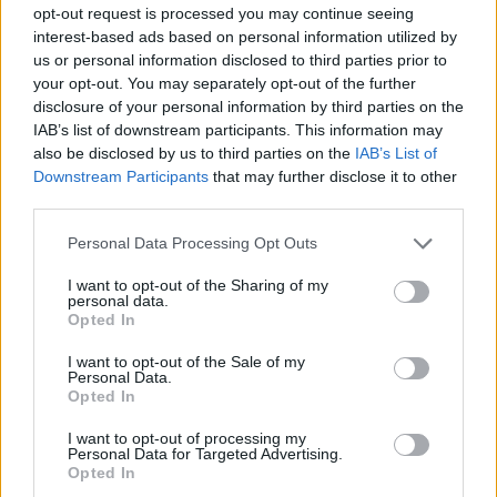
Righetti che ha assegnato, tra gli altri, ai premi Oscar Colin
opt-out request is processed you may continue seeing
Firth, Hellen Mirren e Robert Moresco, a Gina Lollobrigida,
interest-based ads based on personal information utilized by
Mark Strong e Matt Dillon.
us or personal information disclosed to third parties prior to
your opt-out. You may separately opt-out of the further
disclosure of your personal information by third parties on the
IAB’s list of downstream participants. This information may
Inoltre, sarà disponibile il libro "Alberto Sordi segreto", il
also be disclosed by us to third parties on the
IAB’s List of
primo sulla sua vita fuori dal set, scritto da Igor Righetti e
Downstream Participants
that may further disclose it to other
pubblicato da Rubbettino editore. Giunto all'undicesima
third parties.
ristampa in due anni dall'uscita, ha la prefazione del critico
cinematografico Gianni Canova e racconta ai fan dell'attore il
Personal Data Processing Opt Outs
lato familiare del loro mito con le risposte alle tante domande
I want to opt-out of the Sharing of my
che si sono sempre posti tra aneddoti, curiosità, ricordi,
personal data.
testimonianze e smentendo le menzogne raccontate su di lui.
Opted In
Del resto, chi meglio di un familiare che ha frequentato e
condiviso esperienze ed emozioni di Alberto Sordi assieme
I want to opt-out of the Sale of my
Personal Data.
alle rispettive famiglie può conoscere veramente fatti e
Opted In
antefatti?
I want to opt-out of processing my
Personal Data for Targeted Advertising.
Opted In
"Il teatro - dice Igor Righetti - ha costituito la base