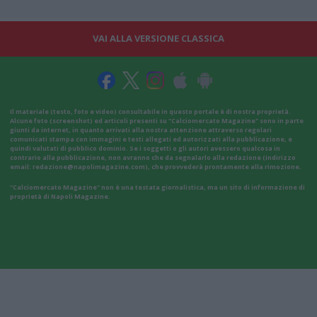
VAI ALLA VERSIONE CLASSICA
Il materiale (testo, foto e video) consultabile in questo portale è di nostra proprietà.
Alcune foto (screenshot) ed articoli presenti su "Calciomercato Magazine" sono in parte
giunti da internet, in quanto arrivati alla nostra attenzione attraverso regolari
comunicati stampa con immagini e testi allegati ed autorizzati alla pubblicazione, e
quindi valutati di pubblico dominio. Se i soggetti o gli autori avessero qualcosa in
contrario alla pubblicazione, non avranno che da segnalarlo alla redazione (indirizzo
email:
redazione@napolimagazine.com
), che provvederà prontamente alla rimozione.
"Calciomercato Magazine" non è una testata giornalistica, ma un sito di informazione di
proprietà di Napoli Magazine.