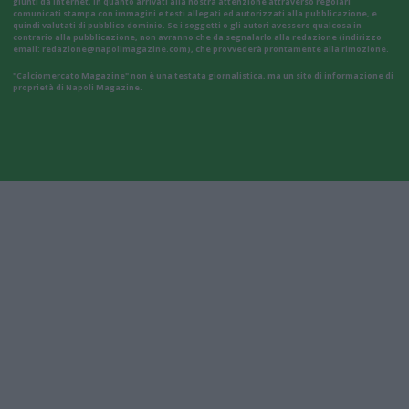
giunti da internet, in quanto arrivati alla nostra attenzione attraverso regolari
comunicati stampa con immagini e testi allegati ed autorizzati alla pubblicazione, e
quindi valutati di pubblico dominio. Se i soggetti o gli autori avessero qualcosa in
contrario alla pubblicazione, non avranno che da segnalarlo alla redazione (indirizzo
email:
redazione@napolimagazine.com
), che provvederà prontamente alla rimozione.
"Calciomercato Magazine" non è una testata giornalistica, ma un sito di informazione di
proprietà di Napoli Magazine.