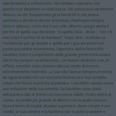
villa faraonica a orfanotrofio. Noi familiari volevamo che
questo suo desiderio si realizzasse. Chi conosceva veramente
Alberto sa che frequentava gli orfanotrofi e che aveva
adottato a distanza decine di bambini, filantropia sempre
fatta in silenzio, come era il suo stile. Alberto spiegò anche il
perché di quella sua decisone: “In quella casa - disse - non c'è
mai stato il sorriso di un bambino”. Dopo aver costituito la
Fondazione per gli anziani e quella per i giovani artisti con
poche possibilità economiche, l’apertura dell’orfanotrofio
sarebbe stato il compimento della grande generosità umana
che lo ha sempre caratterizzato. Un museo dedicato a lui, in
effetti, sarebbe stato lontano dal suo modo di essere,
estremamente riservato. La sua villa l’aveva sempre protetta
da sguardi indiscreti con estrema fermezza e mai avrebbe
voluto che fosse mostrata al pubblico. L’avrebbe sentita come
una violazione della sua intimità. Da bambino sono stato
nell’austera villa di Roma con mia nonna Adele, molto amica di
Savina, la sorella più grande di Alberto con la quale cuciva e
faceva lavori di maglia. Al piano superiore, dove c’erano il suo
studio, la sua camera e la barberia non si poteva andare e