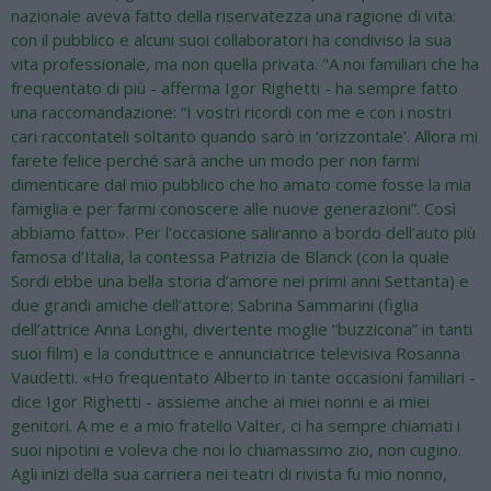
nazionale aveva fatto della riservatezza una ragione di vita:
con il pubblico e alcuni suoi collaboratori ha condiviso la sua
vita professionale, ma non quella privata. "A noi familiari che ha
frequentato di più - afferma Igor Righetti - ha sempre fatto
una raccomandazione: “I vostri ricordi con me e con i nostri
cari raccontateli soltanto quando sarò in ‘orizzontale’. Allora mi
farete felice perché sarà anche un modo per non farmi
dimenticare dal mio pubblico che ho amato come fosse la mia
famiglia e per farmi conoscere alle nuove generazioni”. Così
abbiamo fatto». Per l’occasione saliranno a bordo dell’auto più
famosa d’Italia, la contessa Patrizia de Blanck (con la quale
Sordi ebbe una bella storia d’amore nei primi anni Settanta) e
due grandi amiche dell’attore: Sabrina Sammarini (figlia
dell’attrice Anna Longhi, divertente moglie “buzzicona” in tanti
suoi film) e la conduttrice e annunciatrice televisiva Rosanna
Vaudetti. «Ho frequentato Alberto in tante occasioni familiari -
dice Igor Righetti - assieme anche ai miei nonni e ai miei
genitori. A me e a mio fratello Valter, ci ha sempre chiamati i
suoi nipotini e voleva che noi lo chiamassimo zio, non cugino.
Agli inizi della sua carriera nei teatri di rivista fu mio nonno,