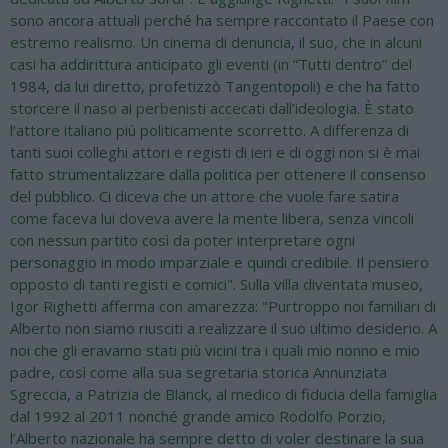
sono ancora attuali perché ha sempre raccontato il Paese con
estremo realismo. Un cinema di denuncia, il suo, che in alcuni
casi ha addirittura anticipato gli eventi (in “Tutti dentro” del
1984, da lui diretto, profetizzò Tangentopoli) e che ha fatto
storcere il naso ai perbenisti accecati dall’ideologia. È stato
l’attore italiano più politicamente scorretto. A differenza di
tanti suoi colleghi attori e registi di ieri e di oggi non si è mai
fatto strumentalizzare dalla politica per ottenere il consenso
del pubblico. Ci diceva che un attore che vuole fare satira
come faceva lui doveva avere la mente libera, senza vincoli
con nessun partito così da poter interpretare ogni
personaggio in modo imparziale e quindi credibile. Il pensiero
opposto di tanti registi e comici". Sulla villa diventata museo,
Igor Righetti afferma con amarezza: "Purtroppo noi familiari di
Alberto non siamo riusciti a realizzare il suo ultimo desiderio. A
noi che gli eravamo stati più vicini tra i quali mio nonno e mio
padre, così come alla sua segretaria storica Annunziata
Sgreccia, a Patrizia de Blanck, al medico di fiducia della famiglia
dal 1992 al 2011 nonché grande amico Rodolfo Porzio,
l’Alberto nazionale ha sempre detto di voler destinare la sua