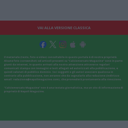
VAI ALLA VERSIONE CLASSICA
Il materiale (testo, foto e video) consultabile in questo portale è di nostra proprietà.
Alcune foto (screenshot) ed articoli presenti su "Calciomercato Magazine" sono in parte
giunti da internet, in quanto arrivati alla nostra attenzione attraverso regolari
comunicati stampa con immagini e testi allegati ed autorizzati alla pubblicazione, e
quindi valutati di pubblico dominio. Se i soggetti o gli autori avessero qualcosa in
contrario alla pubblicazione, non avranno che da segnalarlo alla redazione (indirizzo
email:
redazione@napolimagazine.com
), che provvederà prontamente alla rimozione.
"Calciomercato Magazine" non è una testata giornalistica, ma un sito di informazione di
proprietà di Napoli Magazine.