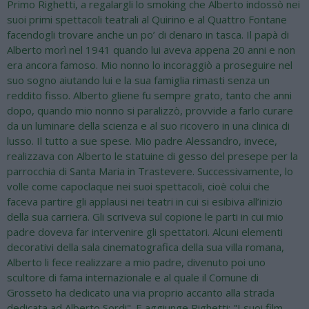
Primo Righetti, a regalargli lo smoking che Alberto indossò nei
suoi primi spettacoli teatrali al Quirino e al Quattro Fontane
facendogli trovare anche un po’ di denaro in tasca. Il papà di
Alberto morì nel 1941 quando lui aveva appena 20 anni e non
era ancora famoso. Mio nonno lo incoraggiò a proseguire nel
suo sogno aiutando lui e la sua famiglia rimasti senza un
reddito fisso. Alberto gliene fu sempre grato, tanto che anni
dopo, quando mio nonno si paralizzò, provvide a farlo curare
da un luminare della scienza e al suo ricovero in una clinica di
lusso. Il tutto a sue spese. Mio padre Alessandro, invece,
realizzava con Alberto le statuine di gesso del presepe per la
parrocchia di Santa Maria in Trastevere. Successivamente, lo
volle come capoclaque nei suoi spettacoli, cioè colui che
faceva partire gli applausi nei teatri in cui si esibiva all’inizio
della sua carriera. Gli scriveva sul copione le parti in cui mio
padre doveva far intervenire gli spettatori. Alcuni elementi
decorativi della sala cinematografica della sua villa romana,
Alberto li fece realizzare a mio padre, divenuto poi uno
scultore di fama internazionale e al quale il Comune di
Grosseto ha dedicato una via proprio accanto alla strada
dedicata ad Alberto Sordi". E aggiunge Righetti: "I suoi film