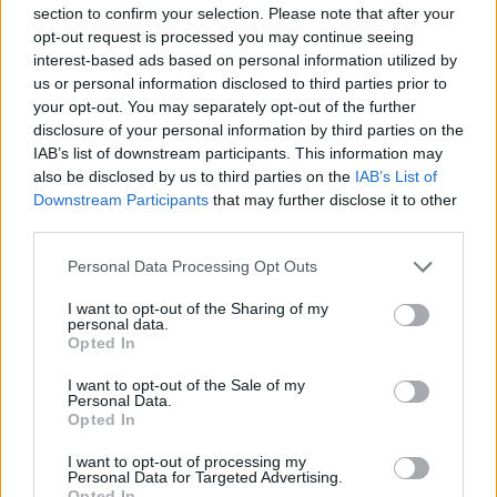
section to confirm your selection. Please note that after your
avviso è Sabrina Sammarini, figlia dell’attrice Anna Longhi, tra
opt-out request is processed you may continue seeing
le poche ad avere accesso alla villa e con la quale l’attore
interest-based ads based on personal information utilized by
andava spesso in chiesa alla messa del mattino: "Mamma mi
us or personal information disclosed to third parties prior to
raccontava sempre - rivela - che il desiderio di Sordi era, un
your opt-out. You may separately opt-out of the further
giorno che non ci fosse più stato, che la sua casa diventasse
disclosure of your personal information by third parties on the
un orfanotrofio. Oggi si starà rivoltando nella tomba". A
IAB’s list of downstream participants. This information may
proposito della sala cinematografica-teatro dove Alberto
also be disclosed by us to third parties on the
IAB’s List of
Sordi vedeva i film con, al suo interno, un vero e proprio
Downstream Participants
that may further disclose it to other
palcoscenico, Igor Righetti racconta: "Di recente sono stati
third parties.
sostituiti i meravigliosi divanetti di velluto di colori diversi della
platea con file e file di anonime sedie in plastica blu che si
Personal Data Processing Opt Outs
possono trovare in un qualunque centro congressi. A mio
I want to opt-out of the Sharing of my
giudizio quelle sedie di plastica hanno tolto quel fascino voluto
personal data.
e pensato da Alberto con i divanetti di velluto che
Opted In
rappresentavano lo spirito e l’essenza del suo modo di
concepire quello spazio intimo e raccolto a lui tanto caro.
I want to opt-out of the Sale of my
Personal Data.
Quando si destina a museo la casa di un personaggio tutto
Opted In
dovrebbe restare come il personaggio ha voluto gli ambienti
per evitare di creare un falso agli occhi del pubblico che, per la
I want to opt-out of processing my
Personal Data for Targeted Advertising.
prima volta, la visita convinto di avere di fronte la versione
Opted In