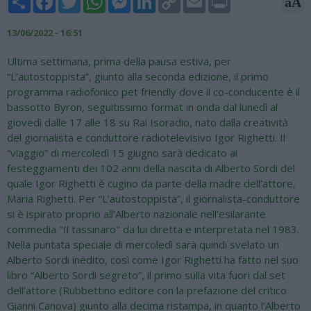
aA
Link
13/06/2022 - 16:51
Ultima settimana, prima della pausa estiva, per
“L’autostoppista”, giunto alla seconda edizione, il primo
programma radiofonico pet friendly dove il co-conducente è il
bassotto Byron, seguitissimo format in onda dal lunedì al
giovedì dalle 17 alle 18 su Rai Isoradio, nato dalla creatività
del giornalista e conduttore radiotelevisivo Igor Righetti. Il
“viaggio” di mercoledì 15 giugno sarà dedicato ai
festeggiamenti dei 102 anni della nascita di Alberto Sordi del
quale Igor Righetti è cugino da parte della madre dell’attore,
Maria Righetti. Per “L’autostoppista”, il giornalista-conduttore
si è ispirato proprio all’Alberto nazionale nell’esilarante
commedia "Il tassinaro" da lui diretta e interpretata nel 1983.
Nella puntata speciale di mercoledì sarà quindi svelato un
Alberto Sordi inedito, così come Igor Righetti ha fatto nel suo
libro “Alberto Sordi segreto”, il primo sulla vita fuori dal set
dell’attore (Rubbettino editore con la prefazione del critico
Gianni Canova) giunto alla decima ristampa, in quanto l’Alberto