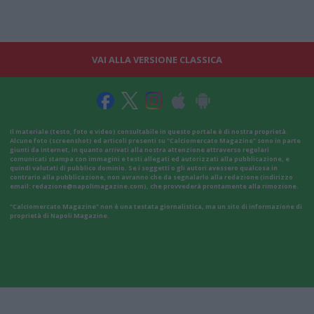
VAI ALLA VERSIONE CLASSICA
Il materiale (testo, foto e video) consultabile in questo portale è di nostra proprietà.
Alcune foto (screenshot) ed articoli presenti su "Calciomercato Magazine" sono in parte
giunti da internet, in quanto arrivati alla nostra attenzione attraverso regolari
comunicati stampa con immagini e testi allegati ed autorizzati alla pubblicazione, e
quindi valutati di pubblico dominio. Se i soggetti o gli autori avessero qualcosa in
contrario alla pubblicazione, non avranno che da segnalarlo alla redazione (indirizzo
email:
redazione@napolimagazine.com
), che provvederà prontamente alla rimozione.
"Calciomercato Magazine" non è una testata giornalistica, ma un sito di informazione di
proprietà di Napoli Magazine.