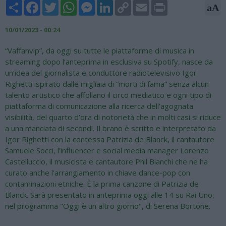
Share
Facebook
Twitter
WhatsApp
Messenger
LinkedIn
Copy
Email
Print
aA
Link
10/01/2023 - 00:24
“Vaffanvip”, da oggi su tutte le piattaforme di musica in
streaming dopo l’anteprima in esclusiva su Spotify, nasce da
un’idea del giornalista e conduttore radiotelevisivo Igor
Righetti ispirato dalle migliaia di “morti di fama” senza alcun
talento artistico che affollano il circo mediatico e ogni tipo di
piattaforma di comunicazione alla ricerca dell’agognata
visibilità, del quarto d’ora di notorietà che in molti casi si riduce
a una manciata di secondi. Il brano è scritto e interpretato da
Igor Righetti con la contessa Patrizia de Blanck, il cantautore
Samuele Socci, l’influencer e social media manager Lorenzo
Castelluccio, il musicista e cantautore Phil Bianchi che ne ha
curato anche l’arrangiamento in chiave dance-pop con
contaminazioni etniche. È la prima canzone di Patrizia de
Blanck. Sarà presentato in anteprima oggi alle 14 su Rai Uno,
nel programma "Oggi è un altro giorno", di Serena Bortone.