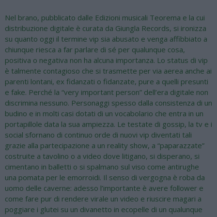
Nel brano, pubblicato dalle Edizioni musicali Teorema e la cui
distribuzione digitale è curata da Giungla Records, si ironizza
su quanto oggi il termine vip sia abusato e venga affibbiato a
chiunque riesca a far parlare di sé per qualunque cosa,
positiva o negativa non ha alcuna importanza. Lo status di vip
è talmente contagioso che si trasmette per via aerea anche ai
parenti lontani, ex fidanzati o fidanzate, pure a quelli presunti
e fake. Perché la “very important person” dell’era digitale non
discrimina nessuno. Personaggi spesso dalla consistenza di un
budino e in molti casi dotati di un vocabolario che entra in un
portapillole data la sua ampiezza. Le testate di gossip, la tv e i
social sfornano di continuo orde di nuovi vip diventati tali
grazie alla partecipazione a un reality show, a “paparazzate”
costruite a tavolino o a video dove litigano, si disperano, si
cimentano in balletti o si spalmano sul viso come antirughe
una pomata per le emorroidi. Il senso di vergogna è roba da
uomo delle caverne: adesso l’importante è avere follower e
come fare pur di rendere virale un video e riuscire magari a
poggiare i glutei su un divanetto in ecopelle di un qualunque