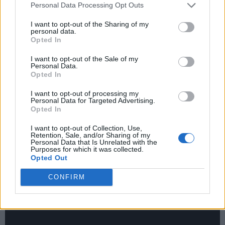
Personal Data Processing Opt Outs
brano è stata fatta anche in inglese e spagnolo in quanto il
progetto ha respiro internazionale.
I want to opt-out of the Sharing of my
personal data.
Opted In
Molto divertente anche il videoclip della canzone, sottotitolato
I want to opt-out of the Sale of my
Personal Data.
in inglese con la traduzione di Linda Tièche e pubblicato su
Opted In
YouTube, la cui regia e fotografia sono di Max Filippini, la
produzione e post-produzione di Cameraworks - Roma, i
I want to opt-out of processing my
Personal Data for Targeted Advertising.
costumi di Stefano Giovani e vede la partecipazione come
Opted In
special guest di Carla Pagliai e del bassotto pet influencer
Byron Righetti con quasi 26 mila follower su Instagram.
I want to opt-out of Collection, Use,
Retention, Sale, and/or Sharing of my
Personal Data that Is Unrelated with the
Purposes for which it was collected.
Opted Out
CONFIRM