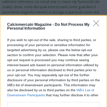
salottino televisivo. Le social star e i nuovi vip fuoriusciti dai
reality show, molti dei quali interessanti come guardare il
pavimento bagnato mentre si asciuga e piacevoli come una
gastroscopia, hanno ormai invaso ogni piattaforma
comunicativa e ci fanno sentire felici come una mosca in un
Calciomercato Magazine -
Do Not Process My
villaggio di stitici. Non c’è antistaminico o farmaco anti reflusso
Personal Information
gastrico che possa aiutarci. Personaggini dallo spessore di
uno spiffero che monetizzano qualunque cosa della propria
If you wish to opt-out of the sale, sharing to third parties, or
vita privata perché è il gossip a mantenerli in vita. “Morti di
processing of your personal or sensitive information for
fama” che, invitati come ospiti dei vari brand che partecipano
targeted advertising by us, please use the below opt-out
come sponsor, sfilano pure sui red carpet dei Festival
section to confirm your selection. Please note that after your
internazionali di cinema senza neppure aver fatto la comparsa
opt-out request is processed you may continue seeing
in uno dei film presentati. Personaggini che in molti casi sono
interest-based ads based on personal information utilized by
antipatici anche a loro stessi e che sui propri account social
us or personal information disclosed to third parties prior to
pubblicano le loro immagini con decine di filtri per migliorare il
your opt-out. You may separately opt-out of the further
loro aspetto tanto da rendersi quasi irriconoscibili. Il brano
disclosure of your personal information by third parties on the
IAB’s list of downstream participants. This information may
irride, inoltre, il politicamente corretto che ha infettato l’Italia,
also be disclosed by us to third parties on the
IAB’s List of
forma ipocrita di rispetto verbale. Oggi a mezzanotte è stata
Downstream Participants
that may further disclose it to other
annunciata l’uscita della canzone durante una diretta
third parties.
Instagram con Patrizia de Blanck, Igor Righetti, Lorenzo
Castelluccio, Samuele Socci e Phil Bianchi. La comunicazione del