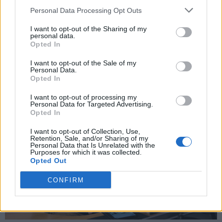
raramente offre, l'idea attuale e' che il sostituto di Insigne
Personal Data Processing Opt Outs
arriverebbe con molta probabilità a giugno e si stanno già
studiando alcuni profili in questa direzione, andando avanti
I want to opt-out of the Sharing of my
intanto con Lozano che passerà a sinistra e Ounas che avrà
personal data.
Opted In
più spazio.
I want to opt-out of the Sale of my
Personal Data.
Opted In
I want to opt-out of processing my
Personal Data for Targeted Advertising.
Opted In
I want to opt-out of Collection, Use,
Retention, Sale, and/or Sharing of my
Personal Data that Is Unrelated with the
Purposes for which it was collected.
Opted Out
CONFIRM