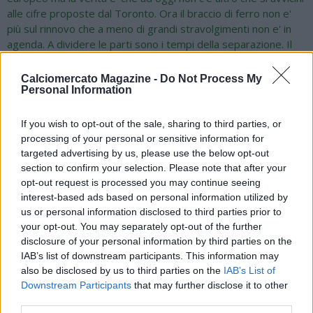
alle cifre proposte dal Toronto. Ora il braccio di ferro non e'
più sul rinnovo che a meno di grandi stravolgimenti non e' in
agenda. A dividere le parti sono i tempi della separazione. Il
campionato americano inizia a marzo, Insigne non ha fretta di
fare le valigie, il Napoli sarebbe propenso ad un addio
Calciomercato Magazine -
Do Not Process My
immediato. Insigne vorrebbe restare sino a giugno e
Personal Information
congedarsi bene da Napoli e dal pubblico napoletano. A
questo stato di cose, il club azzurro spinge, invece, per un
If you wish to opt-out of the sale, sharing to third parties, or
addio anticipato a gennaio per due motivi: economico, per
processing of your personal or sensitive information for
dare modo ai partenopei di ricevere un indennizzo dal
targeted advertising by us, please use the below opt-out
Toronto sul cartellino, ed ambientale perché la permanenza di
section to confirm your selection. Please note that after your
Insigne per 5-6 mesi da ormai ex potrebbe creare malumori
opt-out request is processed you may continue seeing
nello spogliatoio. Spalletti vuole serenità e un ambiente
interest-based ads based on personal information utilized by
compatto per fare una seconda parte importante di stagione,
us or personal information disclosed to third parties prior to
your opt-out. You may separately opt-out of the further
Adl e' d'accordo con lui. Si cercherà quindi una soluzione
disclosure of your personal information by third parties on the
indolore sul divorzio.
IAB’s list of downstream participants. This information may
also be disclosed by us to third parties on the
IAB’s List of
Downstream Participants
that may further disclose it to other
In ogni caso, a meno di grandi occasioni che gennaio
third parties.