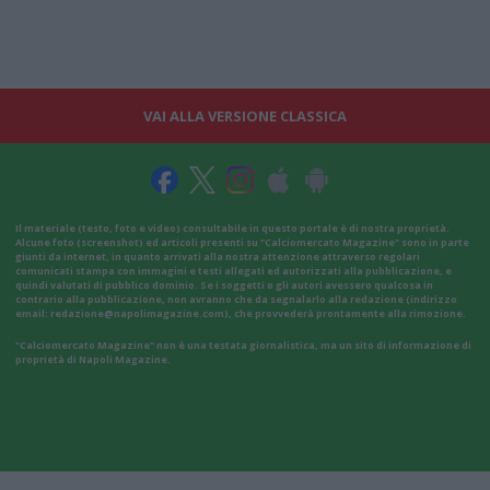
VAI ALLA VERSIONE CLASSICA
Il materiale (testo, foto e video) consultabile in questo portale è di nostra proprietà.
Alcune foto (screenshot) ed articoli presenti su "Calciomercato Magazine" sono in parte
giunti da internet, in quanto arrivati alla nostra attenzione attraverso regolari
comunicati stampa con immagini e testi allegati ed autorizzati alla pubblicazione, e
quindi valutati di pubblico dominio. Se i soggetti o gli autori avessero qualcosa in
contrario alla pubblicazione, non avranno che da segnalarlo alla redazione (indirizzo
email:
redazione@napolimagazine.com
), che provvederà prontamente alla rimozione.
"Calciomercato Magazine" non è una testata giornalistica, ma un sito di informazione di
proprietà di Napoli Magazine.