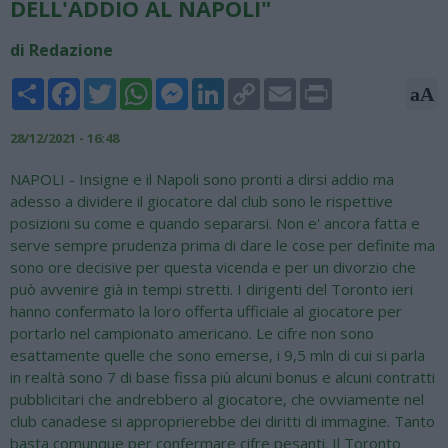
DELL'ADDIO AL NAPOLI"
di Redazione
Share
Facebook
Twitter
WhatsApp
Messenger
LinkedIn
Copy
Email
Print
aA
Link
28/12/2021 - 16:48
NAPOLI - Insigne e il Napoli sono pronti a dirsi addio ma
adesso a dividere il giocatore dal club sono le rispettive
posizioni su come e quando separarsi. Non e' ancora fatta e
serve sempre prudenza prima di dare le cose per definite ma
sono ore decisive per questa vicenda e per un divorzio che
può avvenire già in tempi stretti. I dirigenti del Toronto ieri
hanno confermato la loro offerta ufficiale al giocatore per
portarlo nel campionato americano. Le cifre non sono
esattamente quelle che sono emerse, i 9,5 mln di cui si parla
in realtà sono 7 di base fissa più alcuni bonus e alcuni contratti
pubblicitari che andrebbero al giocatore, che ovviamente nel
club canadese si approprierebbe dei diritti di immagine. Tanto
basta comunque per confermare cifre pesanti. Il Toronto