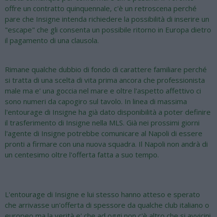
offre un contratto quinquennale, c'è un retroscena perché
pare che Insigne intenda richiedere la possibilità di inserire un
"escape" che gli consenta un possibile ritorno in Europa dietro
il pagamento di una clausola.
Rimane qualche dubbio di fondo di carattere familiare perché
si tratta di una scelta di vita prima ancora che professionista
male ma e' una goccia nel mare e oltre l'aspetto affettivo ci
sono numeri da capogiro sul tavolo. In linea di massima
l'entourage di Insigne ha già dato disponibilità a poter definire
il trasferimento di Insigne nella MLS. Già nei prossimi giorni
l'agente di Insigne potrebbe comunicare al Napoli di essere
pronti a firmare con una nuova squadra. Il Napoli non andrà di
un centesimo oltre l'offerta fatta a suo tempo.
L'entourage di Insigne e lui stesso hanno atteso e sperato
che arrivasse un'offerta di spessore da qualche club italiano o
europeo ma la verità e' che ad oggi non c'è altro che si avvicini