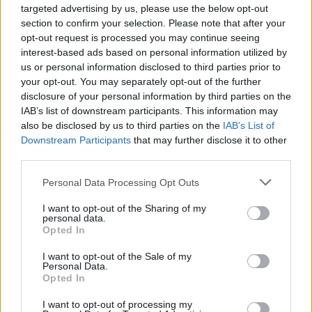
targeted advertising by us, please use the below opt-out
Deve crescere in continuità e certe sfumature le acquisisci in
section to confirm your selection. Please note that after your
campo, deve snellire il suo gioco attraverso la frequentazione
opt-out request is processed you may continue seeing
di quell'ambiente. Deve mettere minutaggio, ma è stato
interest-based ads based on personal information utilized by
bravo in queste occasioni avute, ha dimostrato qualità e ha
us or personal information disclosed to third parties prior to
detto a Conte che può contare su di lui. Giovane e Maldini? Dal
your opt-out. You may separately opt-out of the further
punto di vista qualitativo non stiamo sbagliando, come non si
disclosure of your personal information by third parties on the
è sbagliato con Lang e Lucca, ma il problema è quando ti
IAB’s list of downstream participants. This information may
confronti con responsabilità diverse. Il difficile arriva quando
also be disclosed by us to third parties on the
IAB’s List of
sei chiamato a determinare. Devi essere una soluzione e qui
Downstream Participants
that may further disclose it to other
cambia lo scenario, tutti si aspettano la prestazione e devi
third parties.
vivere tutti i giorni con questa nuova dimensione. Ora i ragazzi
di 22-23 anni sono già pronti, l'età media si è abbassata nel
Personal Data Processing Opt Outs
calcio".
I want to opt-out of the Sharing of my
personal data.
Opted In
I want to opt-out of the Sale of my
Personal Data.
Opted In
I want to opt-out of processing my