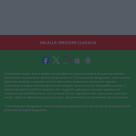
VAI ALLA VERSIONE CLASSICA
Il materiale (testo, foto e video) consultabile in questo portale è di nostra proprietà.
Alcune foto (screenshot) ed articoli presenti su "Calciomercato Magazine" sono in parte
giunti da internet, in quanto arrivati alla nostra attenzione attraverso regolari
comunicati stampa con immagini e testi allegati ed autorizzati alla pubblicazione, e
quindi valutati di pubblico dominio. Se i soggetti o gli autori avessero qualcosa in
contrario alla pubblicazione, non avranno che da segnalarlo alla redazione (indirizzo
email:
redazione@napolimagazine.com
), che provvederà prontamente alla rimozione.
"Calciomercato Magazine" non è una testata giornalistica, ma un sito di informazione di
proprietà di Napoli Magazine.