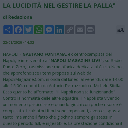
LA LUCIDITÀ NEL GESTIRE LA PALLA"
di Redazione
Share
Facebook
Twitter
WhatsApp
Messenger
LinkedIn
Copy
Email
Print
aA
Link
22/01/2026 - 14:32
NAPOLI -
GAETANO FONTANA,
ex centrocampista del
Napoli, è intervenuto a
"NAPOLI MAGAZINE LIVE",
su Radio
Punto Zero, trasmissione radiofonica dedicata al Calcio Napoli,
che approfondisce i temi proposti sul web da
NapoliMagazine.Com, in onda dal lunedì al venerdì, dalle 14:00
alle 15:00, condotta da Antonio Petrazzuolo e Michele Sibilla.
Ecco quanto ha affermato: "Il Napoli non sta funzionando?
Contro la normalità delle altre squadre, il Napoli sta vivendo
un momento particolare e quando giochi con poche risorse è
complicato. I calciatori fuori sono importanti, averceli sposta
tanto, ma anche il fatto che giochino sempre gli stessi in
questo periodo full, è ingestibile. La prestazione condiziona il