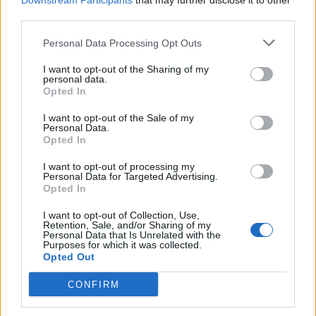
Downstream Participants
that may further disclose it to other
third parties.
Personal Data Processing Opt Outs
I want to opt-out of the Sharing of my
personal data.
Opted In
I want to opt-out of the Sale of my
Personal Data.
VAI ALLA VERSIONE CLASSICA
Opted In
I want to opt-out of processing my
Personal Data for Targeted Advertising.
Opted In
Il materiale (testo, foto e video) consultabile in questo portale è di nostra proprietà.
Alcune foto (screenshot) ed articoli presenti su "Calciomercato Magazine" sono in parte
I want to opt-out of Collection, Use,
giunti da internet, in quanto arrivati alla nostra attenzione attraverso regolari
Retention, Sale, and/or Sharing of my
comunicati stampa con immagini e testi allegati ed autorizzati alla pubblicazione, e
Personal Data that Is Unrelated with the
quindi valutati di pubblico dominio. Se i soggetti o gli autori avessero qualcosa in
Purposes for which it was collected.
contrario alla pubblicazione, non avranno che da segnalarlo alla redazione (indirizzo
Opted Out
email:
redazione@napolimagazine.com
), che provvederà prontamente alla rimozione.
"Calciomercato Magazine" non è una testata giornalistica, ma un sito di informazione di
CONFIRM
proprietà di Napoli Magazine.