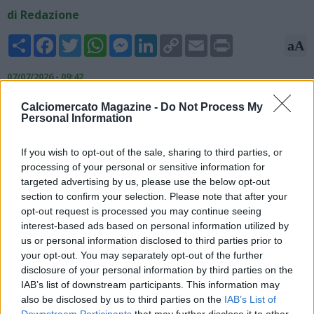
di Redazione
Share
Facebook
Twitter
WhatsApp
Messenger
LinkedIn
Copy
Email
Print
aA
Link
07/07/2026 - 09:42
Fabrizio Romano, giornalista ed esperto di mercato, ha
Calciomercato Magazine -
Do Not Process My
Personal Information
parlato anche del Napoli sul suo canale YouTube: "Khalaili, c'è il
Como? Io continuo a dirvi lo stesso: Inter e Union Saint-
Gilloise trattano. Non mi risultano altri club italiani in trattativa.
If you wish to opt-out of the sale, sharing to third parties, or
L'altro club italiano che c'era, era il Napoli. Ma l'ha spiegato
processing of your personal or sensitive information for
anche Manna: senza uscite, il Napoli, sul terzino non fa entrare.
targeted advertising by us, please use the below opt-out
section to confirm your selection. Please note that after your
Si aspetta. C'è Dodò in corsia che è in attesa per il Napoli".
opt-out request is processed you may continue seeing
interest-based ads based on personal information utilized by
us or personal information disclosed to third parties prior to
your opt-out. You may separately opt-out of the further
disclosure of your personal information by third parties on the
IAB’s list of downstream participants. This information may
also be disclosed by us to third parties on the
IAB’s List of