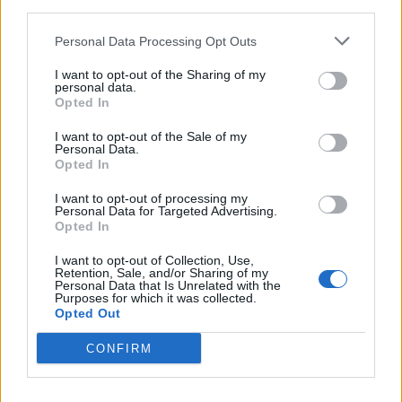
third parties.
Torino per il 24enne terzino destro Tommaso BARBIERI.
Scende di categoria, invece, il centrocampista offensivo
Personal Data Processing Opt Outs
HERNANI Azevedo Júnior che lascia il Monza e raggiunge il
Palermo.
I want to opt-out of the Sharing of my
personal data.
Opted In
Dall'estero, invece, arriva l'ufficialità per il passaggio, record
per un italiano, di Sandro TONALI per 116 milioni di euro dal
I want to opt-out of the Sale of my
Newcastle al Tottenham. Il centrocampista della Nazionale
Personal Data.
Opted In
lavorerà alla dipendenze del tecnico Roberto DE ZERBI. Lascia
l'Italia un altro giovane talento: Alessandro LONGONI, 18enne
I want to opt-out of processing my
portiere cresciuto nelle giovanili del Milan ha firmato un
Personal Data for Targeted Advertising.
contratto fino al 2031 con il Psg.
Opted In
I want to opt-out of Collection, Use,
Retention, Sale, and/or Sharing of my
Personal Data that Is Unrelated with the
Purposes for which it was collected.
Opted Out
CONFIRM