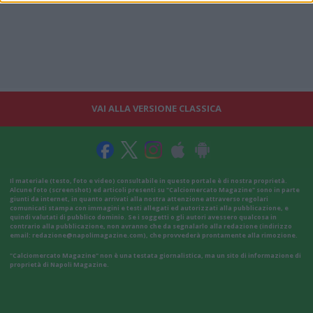
VAI ALLA VERSIONE CLASSICA
Il materiale (testo, foto e video) consultabile in questo portale è di nostra proprietà.
Alcune foto (screenshot) ed articoli presenti su "Calciomercato Magazine" sono in parte
giunti da internet, in quanto arrivati alla nostra attenzione attraverso regolari
comunicati stampa con immagini e testi allegati ed autorizzati alla pubblicazione, e
quindi valutati di pubblico dominio. Se i soggetti o gli autori avessero qualcosa in
contrario alla pubblicazione, non avranno che da segnalarlo alla redazione (indirizzo
email:
redazione@napolimagazine.com
), che provvederà prontamente alla rimozione.
"Calciomercato Magazine" non è una testata giornalistica, ma un sito di informazione di
proprietà di Napoli Magazine.