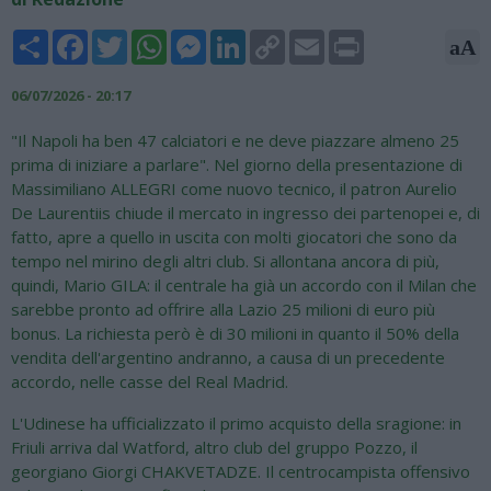
Share
Facebook
Twitter
WhatsApp
Messenger
LinkedIn
Copy
Email
Print
aA
Link
06/07/2026 - 20:17
"Il Napoli ha ben 47 calciatori e ne deve piazzare almeno 25
prima di iniziare a parlare". Nel giorno della presentazione di
Massimiliano ALLEGRI come nuovo tecnico, il patron Aurelio
De Laurentiis chiude il mercato in ingresso dei partenopei e, di
fatto, apre a quello in uscita con molti giocatori che sono da
tempo nel mirino degli altri club. Si allontana ancora di più,
quindi, Mario GILA: il centrale ha già un accordo con il Milan che
sarebbe pronto ad offrire alla Lazio 25 milioni di euro più
bonus. La richiesta però è di 30 milioni in quanto il 50% della
vendita dell'argentino andranno, a causa di un precedente
accordo, nelle casse del Real Madrid.
L'Udinese ha ufficializzato il primo acquisto della sragione: in
Friuli arriva dal Watford, altro club del gruppo Pozzo, il
georgiano Giorgi CHAKVETADZE. Il centrocampista offensivo