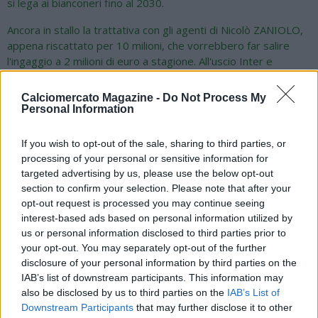
si lega ai bianconeri fino al 2030.
Ancora in stallo la trattativa con gli agenti di Nicolò ZANIOLO,
appena riscattato per 10 milioni, che vorrebbero far salire
l'ingaggio a 2 milioni di euro a stagione. All'uscio Inter e
Juventus.
Calciomercato Magazine -
Do Not Process My
I bianconeri, in attesa di definire un accordo con il Psg per
Personal Information
KOLO MUANI, ha chiesto informazioni al Parma per MATEO
PELLEGRINO: l'argentino, autore di 12 reti la scorsa stagione,
If you wish to opt-out of the sale, sharing to third parties, or
è valutato 25 milioni di euro. Il club torinese segue con
processing of your personal or sensitive information for
interesse anche il portiere giapponese Zion SUZUKI, che ha
targeted advertising by us, please use the below opt-out
ben figurato ai Mondiali.
section to confirm your selection. Please note that after your
opt-out request is processed you may continue seeing
Torna ufficialmente sul mercato l'ex interista Marcelo
interest-based ads based on personal information utilized by
BROZOVIC: svincolatosi dall'Al-Nassr potrebbe tornare in
us or personal information disclosed to third parties prior to
Serie A. Il Venezia ha tolto dal mercato Andrea ADORANTE: il
your opt-out. You may separately opt-out of the further
25enne attaccante lo scorso anno ha realizzato 17 reti in
disclosure of your personal information by third parties on the
Serie B, ottenendo anche il premio di miglior giocatore della
IAB’s list of downstream participants. This information may
categoria.
also be disclosed by us to third parties on the
IAB’s List of
Downstream Participants
that may further disclose it to other
La Cremonese è al centro di un'asta tra Sassuolo, Cagliari e