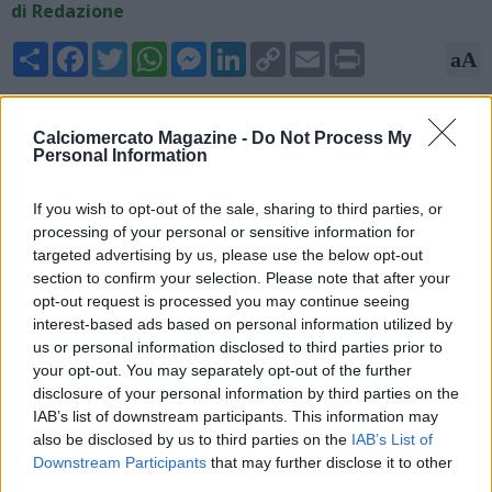
di Redazione
Share
Facebook
Twitter
WhatsApp
Messenger
LinkedIn
Copy
Email
Print
aA
Link
07/07/2026 - 23:35
Calciomercato Magazine -
Do Not Process My
Fabrizio Romano, esperto di mercato, rivela sui propri canali
Personal Information
social: "Genoa, preso Elias Havel del LASK come nuovo
attaccante. Il 23enne ha dato l’ok e si organizzano le visite
If you wish to opt-out of the sale, sharing to third parties, or
mediche per domani. Nuovo centravanti per Daniele De
processing of your personal or sensitive information for
Rossi".
targeted advertising by us, please use the below opt-out
section to confirm your selection. Please note that after your
opt-out request is processed you may continue seeing
interest-based ads based on personal information utilized by
us or personal information disclosed to third parties prior to
your opt-out. You may separately opt-out of the further
disclosure of your personal information by third parties on the
IAB’s list of downstream participants. This information may
also be disclosed by us to third parties on the
IAB’s List of
Downstream Participants
that may further disclose it to other
third parties.