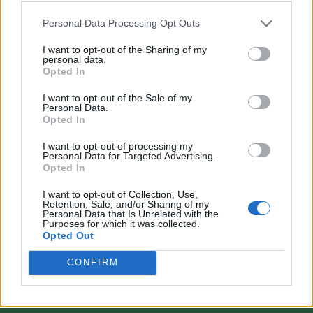
Personal Data Processing Opt Outs
I want to opt-out of the Sharing of my
personal data.
Opted In
VAI ALLA VERSIONE CLASSICA
I want to opt-out of the Sale of my
Personal Data.
Opted In
I want to opt-out of processing my
Personal Data for Targeted Advertising.
Il materiale (testo, foto e video) consultabile in questo portale è di nostra proprietà.
Opted In
Alcune foto (screenshot) ed articoli presenti su "Calciomercato Magazine" sono in parte
giunti da internet, in quanto arrivati alla nostra attenzione attraverso regolari
comunicati stampa con immagini e testi allegati ed autorizzati alla pubblicazione, e
I want to opt-out of Collection, Use,
quindi valutati di pubblico dominio. Se i soggetti o gli autori avessero qualcosa in
Retention, Sale, and/or Sharing of my
contrario alla pubblicazione, non avranno che da segnalarlo alla redazione (indirizzo
Personal Data that Is Unrelated with the
email:
redazione@napolimagazine.com
), che provvederà prontamente alla rimozione.
Purposes for which it was collected.
Opted Out
"Calciomercato Magazine" non è una testata giornalistica, ma un sito di informazione di
proprietà di Napoli Magazine.
CONFIRM