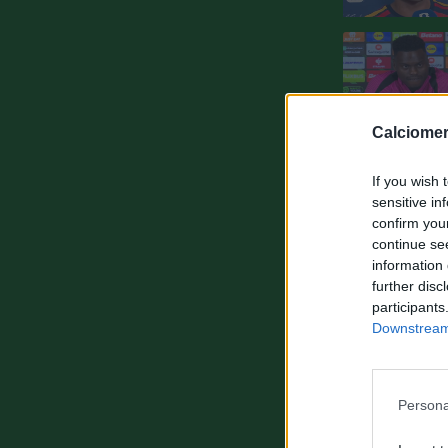
Calciomer
If you wish 
sensitive in
confirm you
continue se
information 
further disc
participants
Downstream 
Persona