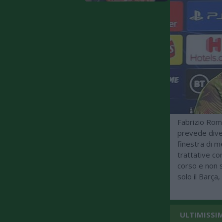
Fabrizio Roma
prevede diven
finestra di m
trattative co
corso e non s
solo il Barça
ULTIMISSI