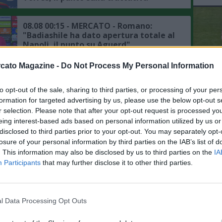
08.08 00:15 - MERCATO - Romano:
"Badiashile ha dato apertura totale al
Napoli, il punto su Aguerd"
cato Magazine -
Do Not Process My Personal Information
07.08 23:53 - MERCATO - Moretto:
"Ruggeri ha accettato l'offerta
to opt-out of the sale, sharing to third parties, or processing of your per
L'An
dell'Aston Villa"
formation for targeted advertising by us, please use the below opt-out s
del Nu
r selection. Please note that after your opt-out request is processed y
VID
07.08 23:41 - MERCATO - Romano:
eing interest-based ads based on personal information utilized by us or
RIE
"Liverpool, preso Araujo in prestito
disclosed to third parties prior to your opt-out. You may separately opt-
dal Barcellona"
losure of your personal information by third parties on the IAB’s list of
. This information may also be disclosed by us to third parties on the
IA
Participants
that may further disclose it to other third parties.
07.08 22:42 - MERCATO - Romano su
Anguissa: "Il Napoli non è in ansia, ma
il rinnovo è una vicenda da seguire"
l Data Processing Opt Outs
07.08 22:19 - MERCATO - Romano: