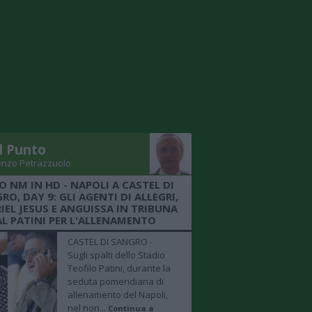
Il Punto
enzo Petrazzuolo
O NM IN HD - NAPOLI A CASTEL DI
RO, DAY 9: GLI AGENTI DI ALLEGRI,
IEL JESUS E ANGUISSA IN TRIBUNA
AL PATINI PER L'ALLENAMENTO
CASTEL DI SANGRO -
Sugli spalti dello Stadio
Teofilo Patini, durante la
seduta pomeridiana di
allenamento del Napoli,
nel non...
Continua a