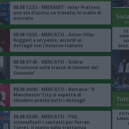
08.08 12:53 - MEDIASET - Inter-Frattesi,
una via d'uscita va trovata: lo stallo di
Soci
mercato
Ne
32
08.08 10:55 - MERCATO - Aston Villa:
SANG
Ruggeri a un passo, accordi ai
GI
dettagli con l'esterno italiano
MAZZ
08.08 07:45 - MERCATO - Schira:
"Frosinone sulle tracce di Iannoni del
Sassuolo"
08.08 04:00 - MERCATO - Romano: "Il
Manchester City si aspetta di
Tutt
chiudere presto tutti i dettagli
di Rosa
dell'affare Bouaddi"
FOT
08.08 02:00 - MERCATO - PSG,
SANGR
intensificati i contatti per Ferran
Torres, il punto sulla trattativa