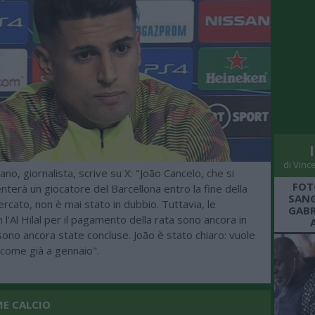
di Vinc
no, giornalista, scrive su X: "João Cancelo, che si
FOT
terà un giocatore del Barcellona entro la fine della
SANG
ercato, non è mai stato in dubbio. Tuttavia, le
GABR
n l'Al Hilal per il pagamento della rata sono ancora in
ono ancora state concluse. João è stato chiaro: vuole
, come già a gennaio".
ME CALCIO