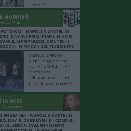
leggere >>
al Network
ws dal Web
 FOTO NM - NAPOLI A CASTEL DI
RO, DAY 9: I PRIMI PIANI IN HD DI
OVANE, MARIANUCCI, CONTINI E
OCCHI IN PIAZZA DEL PLEBISCITO
CASTEL DI SANGRO -
"Napoli Magazine" ha
realizzato 32 Foto in HD
in occasione
dell'incontro con i tifosi
e...
Continua a leggere >>
i In Rete
 Petrazzuolo
O SHOW NM - NAPOLI A CASTEL DI
O, DAY 9: DE BRUYNE E I CONSIGLI
DI ALLEGRI ALL’ALLENAMENTO
POMERIDIANO, LE IMMAGINI