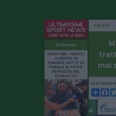
CALCIO
M
In Vetrina
trat
VIDEO NM - NAPOLI
A CASTEL DI
SANGRO, DAY 9: LA
mai s
PAROLA AI TIFOSI
IN PIAZZA DEL
PLEBISCITO
08.07.2026 10:
Share
Faceboo
Twi