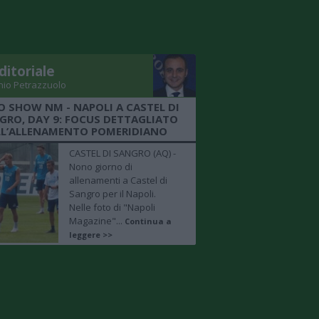
ditoriale
nio Petrazzuolo
O SHOW NM - NAPOLI A CASTEL DI
GRO, DAY 9: FOCUS DETTAGLIATO
LL’ALLENAMENTO POMERIDIANO
CASTEL DI SANGRO (AQ) -
Nono giorno di
allenamenti a Castel di
Sangro per il Napoli.
Nelle foto di "Napoli
Magazine"...
Continua a
leggere >>