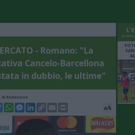
L'E
di Anto
FOT
ERCATO - Romano: "La
SAN
A
tativa Cancelo-Barcellona
tata in dubbio, le ultime"
01 di Redazione
k
tter
WhatsApp
Messenger
LinkedIn
Copy
Email
Print
aA
Link