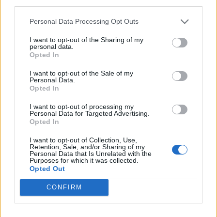
third parties.
Personal Data Processing Opt Outs
I want to opt-out of the Sharing of my
personal data.
Opted In
I want to opt-out of the Sale of my
VAI ALLA VERSIONE CLASSICA
Personal Data.
Opted In
I want to opt-out of processing my
Personal Data for Targeted Advertising.
Opted In
Il materiale (testo, foto e video) consultabile in questo portale è di nostra proprietà.
Alcune foto (screenshot) ed articoli presenti su "Calciomercato Magazine" sono in parte
giunti da internet, in quanto arrivati alla nostra attenzione attraverso regolari
I want to opt-out of Collection, Use,
comunicati stampa con immagini e testi allegati ed autorizzati alla pubblicazione, e
Retention, Sale, and/or Sharing of my
quindi valutati di pubblico dominio. Se i soggetti o gli autori avessero qualcosa in
Personal Data that Is Unrelated with the
contrario alla pubblicazione, non avranno che da segnalarlo alla redazione (indirizzo
Purposes for which it was collected.
email:
redazione@napolimagazine.com
), che provvederà prontamente alla rimozione.
Opted Out
"Calciomercato Magazine" non è una testata giornalistica, ma un sito di informazione di
proprietà di Napoli Magazine.
CONFIRM