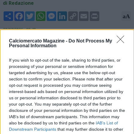
di Redazione
Share
Facebook
Twitter
WhatsApp
Messenger
LinkedIn
Copy
Email
Print
aA
Link
08/07/2026 - 00:48
Calciomercato Magazine -
Do Not Process My
Aurelio De Laurentiis ha affermato che con quarantasette
Personal Information
giocatori non potrà comprare nessuno e che prima sarà
costretto vendere. Ecco il parere di Stefano Impallomeni, ex
If you wish to opt-out of the sale, sharing to third parties, or
centrocampista, a TuttoMercatoWeb Radio: "Qualcosa
processing of your personal or sensitive information for
bisognerà fare, ma prima bisogna vendere. Più avanti
targeted advertising by us, please use the below opt-out
eventualmente potrà andare a puntare qualche obiettivo".
section to confirm your selection. Please note that after your
opt-out request is processed you may continue seeing
interest-based ads based on personal information utilized by
us or personal information disclosed to third parties prior to
your opt-out. You may separately opt-out of the further
disclosure of your personal information by third parties on the
IAB’s list of downstream participants. This information may
also be disclosed by us to third parties on the
IAB’s List of
Downstream Participants
that may further disclose it to other