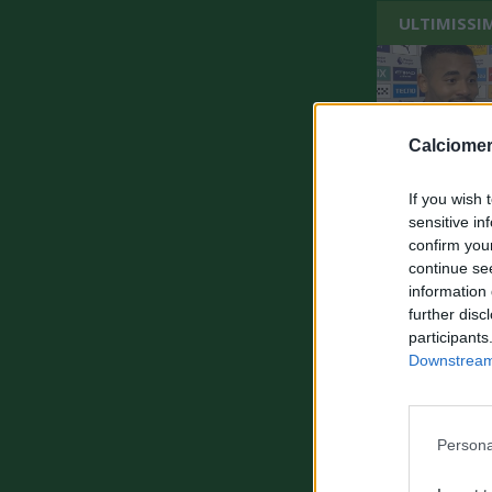
ULTIMISSI
Calciomer
If you wish 
sensitive in
confirm you
continue se
information 
further disc
participants
Downstream 
Persona