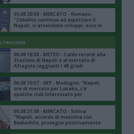
titolare"
05.08 20:58 - MERCATO - Romano:
"Zeballos continua ad aspettare il
Napoli, si attendono sviluppi, ecco le
ultime"
ULTIMISSIME
06.08 18:38 - METEO - Caldo record: alla
Stazione di Napoli e al mercato di
Afragola raggiunti i 48 gradi
06.08 10:57 - SKY - Modugno: "Napoli,
ore di mercato per Lukaku, c'è
qualche club interessato per
l'attaccante belga, l'Atlanta non è in
pole"
05.08 21:38 - MERCATO - Schira:
"Napoli, accordo di massima con
Badiashile, prosegue positivamente
la trattativa con il Chelsea, ecco i
dettagli"