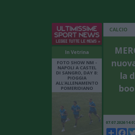
CALCIO
MERC
In Vetrina
nuova
FOTO SHOW NM -
NAPOLI A CASTEL
DI SANGRO, DAY 8:
la 
PIOGGIA
ALL’ALLENAMENTO
book
POMERIDIANO
07.07.2026 14:
Share
Faceboo
Twi