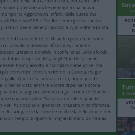
mportante della sua carriera e ora, per cancellare
Soci
me amare potrebbe anche pensare a una nuova
Ne
me riporta Agipronews, infatti, dalle quote dei
FOT
yst di Planetwin365 e Goldbet emerge che l’addio
è più di un’idea e viene proposto a 7,50 volte la posta.
N
one è tutta da vedere, d’altronde queste non sono
in cui prendere decisioni affrettate, come ha
stesso Cristiano Ronaldo in conferenza. Sullo sfondo
di un futuro proprio in Mls, negli Stati Uniti, che in
mane lo hanno accolto e coccolato come un re, ma
 più “romantici” come un ritorno in Europa, magari
ortogallo. Quello che sembra certo, dopo queste
 lo hanno visto entrare ancora di più nella storia
Tutt
iocatore a segnare almeno un gol in ben sei Mondiali,
di Rosa
ro non è una possibilità: “Sarò io a decidere quando
VID
 voi”, ha ribadito ai giornalisti presenti in conferenza.
D
po di asciugare le lacrime e smaltire la delusione e per
uovo il tempo di ripartire, magari lontano dall’Arabia.