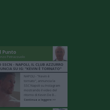
Il Punto
enzo Petrazzuolo
O SSCN - NAPOLI, IL CLUB AZZURRO
UNCIA SU IG: "KEVIN È TORNATO"
NAPOLI - "Kevin è
tornato", annuncia la
SSC Napoli su Instagram
mostrando il video del
ritorno di Kevin De B...
Continua a leggere >>