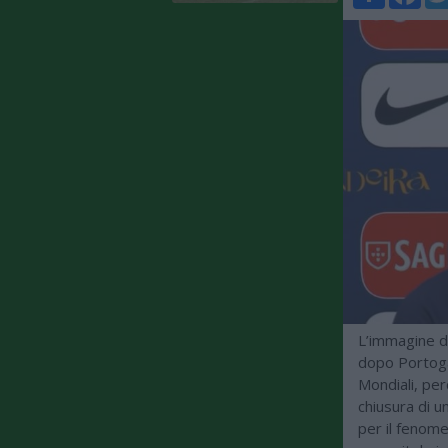
L’immagine di
dopo Portogal
Mondiali, per
chiusura di u
per il fenome