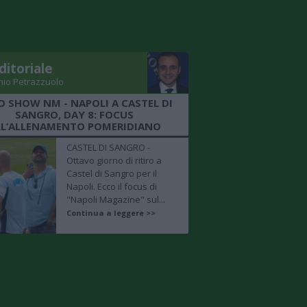
ditoriale
nio Petrazzuolo
O SHOW NM - NAPOLI A CASTEL DI
SANGRO, DAY 8: FOCUS
LL’ALLENAMENTO POMERIDIANO
CASTEL DI SANGRO -
Ottavo giorno di ritiro a
Castel di Sangro per il
Napoli. Ecco il focus di
"Napoli Magazine" sul...
Continua a leggere >>