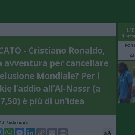
L'E
di Anto
FOT
ATO - Cristiano Ronaldo,
A
 avventura per cancellare
delusione Mondiale? Per i
ie l’addio all’Al-Nassr (a
7,50) è più di un’idea
07 di Redazione
k
tter
WhatsApp
Messenger
LinkedIn
Copy
Email
Print
aA