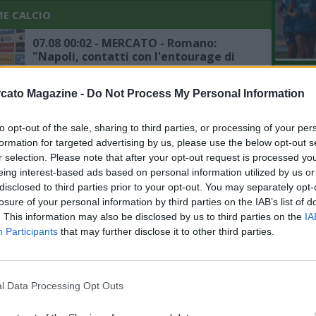
ME CALCIO
07.08 00:02 - MERCATO - Romano:
"Napoli, contatti con l'entourage di
Gabriel Jesus"
L'An
cato Magazine -
Do Not Process My Personal Information
del Nu
06.08 23:28 - MERCATO - Chelsea,
VIDEO
diversi club su Badiashile, ma il
GLI
to opt-out of the sale, sharing to third parties, or processing of your per
difensore vuole il Napoli, ecco cosa
formation for targeted advertising by us, please use the below opt-out s
frena la trattativa
r selection. Please note that after your opt-out request is processed y
eing interest-based ads based on personal information utilized by us or
06.08 22:52 - MERCATO - Schira:
disclosed to third parties prior to your opt-out. You may separately opt-
"Atalanta, offerti 12 milioni per
losure of your personal information by third parties on the IAB’s list of
Kristensen, l'Udinese ne vuole di più, i
dettagli"
. This information may also be disclosed by us to third parties on the
IA
Participants
that may further disclose it to other third parties.
06.08 15:48 - CALCIOMERCATO - Milan,
ancora zero uscite sul mercato, per i
bookie (a 1,57) Fofana sarà il primo a
salutare
l Data Processing Opt Outs
06.08 13:38 - MERCATO - Roma, ai