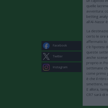
un capitolo i
quelle lacri
avventura: co
betting anal
all’Al-Nassr 
La destinazi
certo le ore 
affermato lo 
Facebook
c’è l’ipotesi 
queste setti
Twitter
anche scenari
proprio in P
Instagram
settimane che
come primo g
è che il riti
smettere, non
E allora, tem
CR7 sarà di n