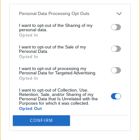
third parties.
Personal Data Processing Opt Outs
I want to opt-out of the Sharing of my
personal data.
Opted In
I want to opt-out of the Sale of my
VAI ALLA VERSIONE CLASSICA
Personal Data.
Opted In
I want to opt-out of processing my
Personal Data for Targeted Advertising.
Opted In
Il materiale (testo, foto e video) consultabile in questo portale è di nostra proprietà.
Alcune foto (screenshot) ed articoli presenti su "Calciomercato Magazine" sono in parte
giunti da internet, in quanto arrivati alla nostra attenzione attraverso regolari
I want to opt-out of Collection, Use,
comunicati stampa con immagini e testi allegati ed autorizzati alla pubblicazione, e
Retention, Sale, and/or Sharing of my
quindi valutati di pubblico dominio. Se i soggetti o gli autori avessero qualcosa in
Personal Data that Is Unrelated with the
contrario alla pubblicazione, non avranno che da segnalarlo alla redazione (indirizzo
Purposes for which it was collected.
email:
redazione@napolimagazine.com
), che provvederà prontamente alla rimozione.
Opted Out
"Calciomercato Magazine" non è una testata giornalistica, ma un sito di informazione di
proprietà di Napoli Magazine.
CONFIRM