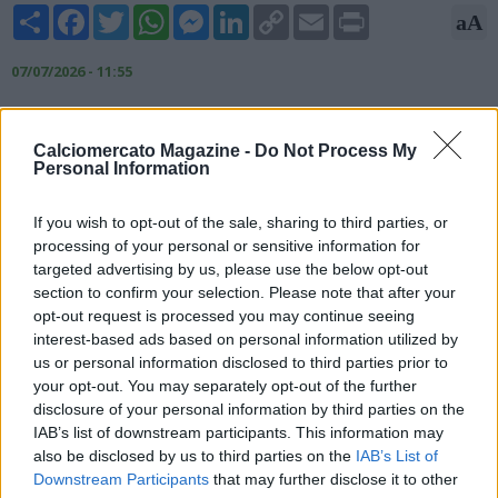
Share
Facebook
Twitter
WhatsApp
Messenger
LinkedIn
Copy
Email
Print
aA
Link
07/07/2026 - 11:55
Nicolò Schira, giornalista ed esperto di mercato, scrive su X:
"Lorenzo Insigne alla Sampdoria è nella fase finale.
Calciomercato Magazine -
Do Not Process My
Programmate le visite mediche per domani".
Personal Information
?? Excl. - Lorenzo
#Insigne
to
#Sampdoria
is at the final stage.
If you wish to opt-out of the sale, sharing to third parties, or
Planning medicals for tomorrow.
#transfers
processing of your personal or sensitive information for
targeted advertising by us, please use the below opt-out
— Nicolò Schira (@NicoSchira)
July 7, 2026
section to confirm your selection. Please note that after your
opt-out request is processed you may continue seeing
interest-based ads based on personal information utilized by
us or personal information disclosed to third parties prior to
your opt-out. You may separately opt-out of the further
disclosure of your personal information by third parties on the
IAB’s list of downstream participants. This information may
also be disclosed by us to third parties on the
IAB’s List of
Downstream Participants
that may further disclose it to other