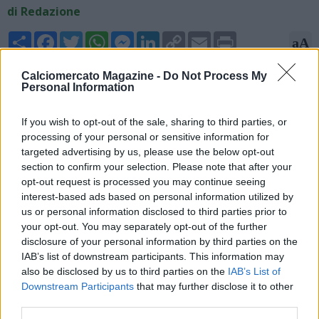
di Redazione
Share
Facebook
Twitter
WhatsApp
Messenger
LinkedIn
Copy
Email
Print
aA
Link
03/06/2026 - 07:45
Calciomercato Magazine -
Do Not Process My
Personal Information
Nicolò Schira, esperto di mercato, rivela su X: "L'Atalanta ha
esercitato l'opzione per il rinnovo dei contratti di Davide
If you wish to opt-out of the sale, sharing to third parties, or
Zappacosta (2027) e Gianluca Scamacca (2028)".
processing of your personal or sensitive information for
targeted advertising by us, please use the below opt-out
section to confirm your selection. Please note that after your
opt-out request is processed you may continue seeing
interest-based ads based on personal information utilized by
us or personal information disclosed to third parties prior to
your opt-out. You may separately opt-out of the further
disclosure of your personal information by third parties on the
IAB’s list of downstream participants. This information may
also be disclosed by us to third parties on the
IAB’s List of
Downstream Participants
that may further disclose it to other
third parties.