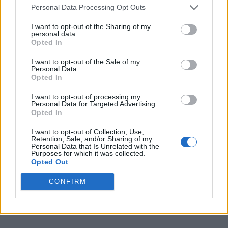
Personal Data Processing Opt Outs
I want to opt-out of the Sharing of my
personal data.
Opted In
VAI ALLA VERSIONE CLASSICA
I want to opt-out of the Sale of my
Personal Data.
Opted In
I want to opt-out of processing my
Il materiale (testo, foto e video) consultabile in questo portale è di nostra proprietà.
Personal Data for Targeted Advertising.
Alcune foto (screenshot) ed articoli presenti su "Calciomercato Magazine" sono in parte
Opted In
giunti da internet, in quanto arrivati alla nostra attenzione attraverso regolari
comunicati stampa con immagini e testi allegati ed autorizzati alla pubblicazione, e
quindi valutati di pubblico dominio. Se i soggetti o gli autori avessero qualcosa in
I want to opt-out of Collection, Use,
contrario alla pubblicazione, non avranno che da segnalarlo alla redazione (indirizzo
Retention, Sale, and/or Sharing of my
email:
redazione@napolimagazine.com
), che provvederà prontamente alla rimozione.
Personal Data that Is Unrelated with the
Purposes for which it was collected.
"Calciomercato Magazine" non è una testata giornalistica, ma un sito di informazione di
proprietà di Napoli Magazine.
Opted Out
CONFIRM