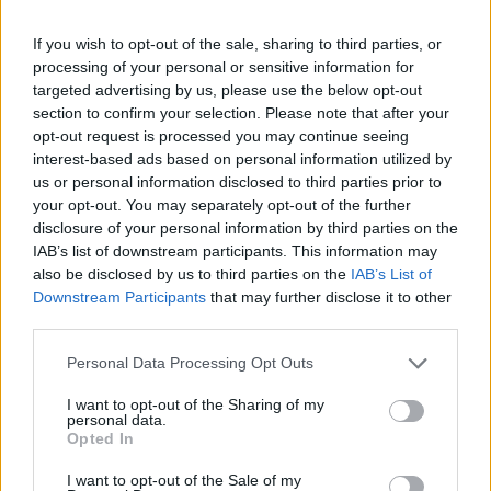
Queste le parole del nuovo giocatore azzurro: "Spero di
vivere una grande stagione con tutti i compagni e con il team.
If you wish to opt-out of the sale, sharing to third parties, or
Il campionato di serie B è un bel campionato e penso ci siano i
processing of your personal or sensitive information for
presupposti per fare bene. La società si è data da fare per
targeted advertising by us, please use the below opt-out
crescere e sta cercando di avvicinare di nuovo la città al
section to confirm your selection. Please note that after your
basket. Giocare a Napoli è senza dubbio affascinante,
opt-out request is processed you may continue seeing
essendo una città stupenda, inoltre qui si vive lo sport con una
interest-based ads based on personal information utilized by
grandissima passione e il massimo sarebbe vedere un gran
us or personal information disclosed to third parties prior to
bel numero di persone al nostro fianco. Ricordo ancora le
your opt-out. You may separately opt-out of the further
partite in TV di serie A al PalaBarbuto gremito di gente. Il
disclosure of your personal information by third parties on the
progetto del Presidente e della società si fonda su ottime
IAB’s list of downstream participants. This information may
basi, sul creare una famiglia più che una squadra, con un mix di
also be disclosed by us to third parties on the
IAB’s List of
buoni giovani e senior come me che possono contribuire alla
Downstream Participants
that may further disclose it to other
loro crescita. Sembra ci sia un ottimo entusiasmo dopo aver
third parties.
scambiato le prime parole con Presidente e dirigenza. Il mio
obiettivo naturalmente è cercare di aiutare la squadra a
Personal Data Processing Opt Outs
ottenere il miglior risultato possibile mettendo tutto il mio
I want to opt-out of the Sharing of my
entusiasmo a disposizione della squadra."
personal data.
Opted In
I want to opt-out of the Sale of my