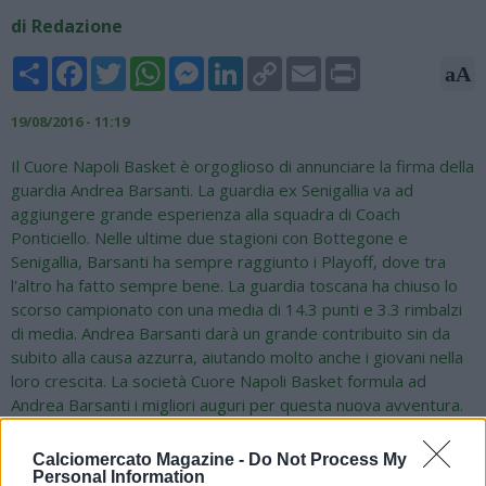
di Redazione
Share
Facebook
Twitter
WhatsApp
Messenger
LinkedIn
Copy
Email
Print
aA
Link
19/08/2016 - 11:19
Il Cuore Napoli Basket è orgoglioso di annunciare la firma della
guardia Andrea Barsanti. La guardia ex Senigallia va ad
aggiungere grande esperienza alla squadra di Coach
Ponticiello. Nelle ultime due stagioni con Bottegone e
Senigallia, Barsanti ha sempre raggiunto i Playoff, dove tra
l'altro ha fatto sempre bene. La guardia toscana ha chiuso lo
scorso campionato con una media di 14.3 punti e 3.3 rimbalzi
di media. Andrea Barsanti darà un grande contribuito sin da
subito alla causa azzurra, aiutando molto anche i giovani nella
loro crescita. La società Cuore Napoli Basket formula ad
Andrea Barsanti i migliori auguri per questa nuova avventura.
Calciomercato Magazine -
Do Not Process My
Personal Information