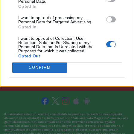
Personal Data.
Opted In
I want to opt-out of processing my
Personal Data for Targeted Advertising.
Opted In
I want to opt-out of Collection, Use,
Retention, Sale, and/or Sharing of my
Personal Data that Is Unrelated with the
Purposes for which it was collected.
Opted Out
CONFIRM
VAI ALLA VERSIONE CLASSICA
Il materiale (testo, foto e video) consultabile in questo portale è di nostra proprietà.
Alcune foto (screenshot) ed articoli presenti su "Calciomercato Magazine" sono in parte
giunti da internet, in quanto arrivati alla nostra attenzione attraverso regolari
comunicati stampa con immagini e testi allegati ed autorizzati alla pubblicazione, e
quindi valutati di pubblico dominio. Se i soggetti o gli autori avessero qualcosa in
contrario alla pubblicazione, non avranno che da segnalarlo alla redazione (indirizzo