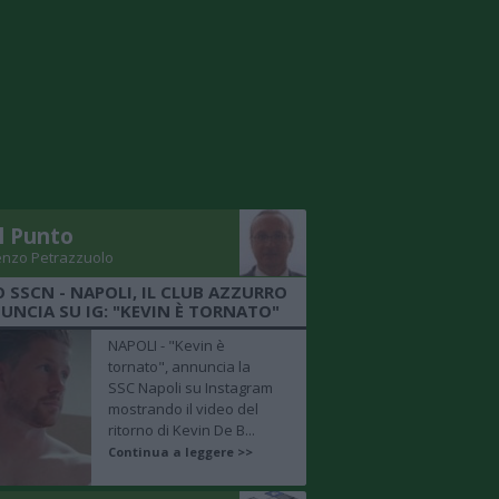
Il Punto
enzo Petrazzuolo
O SSCN - NAPOLI, IL CLUB AZZURRO
UNCIA SU IG: "KEVIN È TORNATO"
NAPOLI - "Kevin è
tornato", annuncia la
SSC Napoli su Instagram
mostrando il video del
ritorno di Kevin De B...
Continua a leggere >>