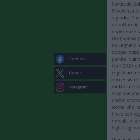
Fortitudo Bo
Eccellenza f
squadra. Con 
debuttato in
esperienze se
Borgosesia (8
su Legnano (
doppia-doppi
partita, quin
Facebook
tra il 2021 e
registrare ne
Twitter
successiva è 
mette in arch
Instagram
stagione una 
L’anno scorso
Roma, che in
finale con Vig
rimbalzi a se
high stagiona
Giovanni Len