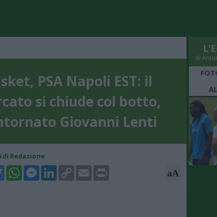
L'E
di Anto
FOT
sket, PSA Napoli EST: il
A
cato si chiude col botto,
ntornato Giovanni Lenti
16 di Redazione
k
tter
WhatsApp
Messenger
LinkedIn
Copy
Email
Print
aA
Link