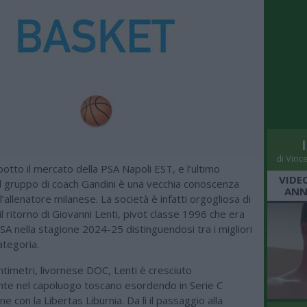
di Vinc
 botto il mercato della PSA Napoli EST, e l’ultimo
VIDE
il gruppo di coach Gandini è una vecchia conoscenza
ANN
l’allenatore milanese. La società è infatti orgogliosa di
 il ritorno di Giovanni Lenti, pivot classe 1996 che era
PSA nella stagione 2024-25 distinguendosi tra i migliori
ategoria.
timetri, livornese DOC, Lenti è cresciuto
nte nel capoluogo toscano esordendo in Serie C
 con la Libertas Liburnia. Da lì il passaggio alla