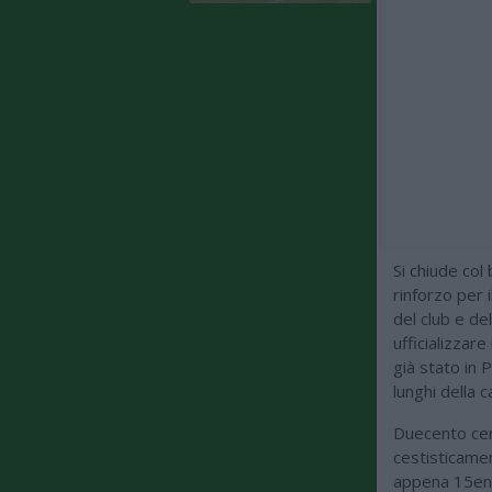
Si chiude col
rinforzo per 
del club e del
ufficializzare
già stato in 
lunghi della c
Duecento cen
cestisticame
appena 15enne