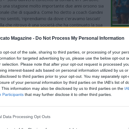
o una stagione molto importante due anni orsono sia
sonale che di squadra. Come ho detto a coach Gandini
mo sentiti, ‘riprendiamo da dove c’eravamo lasciati’
la che ritrovo è una società che ha continuato la sua
e si presenterà al via del prossimo campionato con
L'An
izioni dopo aver alzato decisamente l’asticella. La
cato Magazine -
Do Not Process My Personal Information
del Nu
tita mi sembra molto competitiva, con tanti giocatori
VIDEO
no giocato a livelli importanti. I tanti ex Livorno?
GLI
to opt-out of the sale, sharing to third parties, or processing of your per
iocato con Almansi in Pielle ma, per dire, conosco
formation for targeted advertising by us, please use the below opt-out s
elli da quando avevamo 10 anni”.
r selection. Please note that after your opt-out request is processed y
eing interest-based ads based on personal information utilized by us or
“Chiudiamo il nostro roster con un graditissimo
disclosed to third parties prior to your opt-out. You may separately opt-
i completa un reparto lunghi che avrà fisicità e talento
losure of your personal information by third parties on the IAB’s list of
rà al coach tante soluzioni con giocatori duttili ed
. This information may also be disclosed by us to third parties on the
IA
li. Da lui ci aspettiamo pericolosità e presenza a
Participants
that may further disclose it to other third parties.
nsivo. Bentornato Giovanni!”.
i - “Giovanni è un ragazzo che conosciamo bene,
 sue caratteristiche e le sue qualità umane, i suoi
l Data Processing Opt Outs
a prodotto una stagione importante due anni fa e al