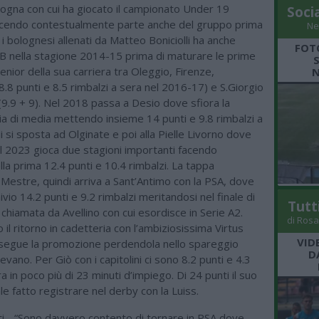
logna con cui ha giocato il campionato Under 19
Soci
acendo contestualmente parte anche del gruppo prima
Ne
i bolognesi allenati da Matteo Boniciolli ha anche
FOT
 B nella stagione 2014-15 prima di maturare le prime
nior della sua carriera tra Oleggio, Firenze,
N
.8 punti e 8.5 rimbalzi a sera nel 2016-17) e S.Giorgio
9.9 + 9). Nel 2018 passa a Desio dove sfiora la
a di media mettendo insieme 14 punti e 9.8 rimbalzi a
di si sposta ad Olginate e poi alla Pielle Livorno dove
 il 2023 gioca due stagioni importanti facendo
lla prima 12.4 punti e 10.4 rimbalzi. La tappa
Mestre, quindi arriva a Sant’Antimo con la PSA, dove
ivio 14.2 punti e 9.2 rimbalzi meritandosi nel finale di
Tutt
chiamata da Avellino con cui esordisce in Serie A2.
di Rosa
 il ritorno in cadetteria con l’ambiziosissima Virtus
VID
segue la promozione perdendola nello spareggio
D
evano. Per Giò con i capitolini ci sono 8.2 punti e 4.3
ra in poco più di 23 minuti d’impiego. Di 24 punti il suo
le fatto registrare nel derby con la Luiss.
ti - “Sono davvero contento di tornare in PSA dove