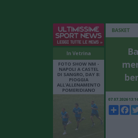
BASKET
Ba
In Vetrina
mer
FOTO SHOW NM -
NAPOLI A CASTEL
DI SANGRO, DAY 8:
be
PIOGGIA
ALL’ALLENAMENTO
POMERIDIANO
07.07.2026 13:
Share
Faceboo
Twi