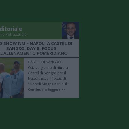
ditoriale
nio Petrazzuolo
O SHOW NM - NAPOLI A CASTEL DI
SANGRO, DAY 8: FOCUS
LL’ALLENAMENTO POMERIDIANO
CASTEL DI SANGRO -
Ottavo giorno di ritiro a
Castel di Sangro per il
Napoli. Ecco il focus di
"Napoli Magazine" sul...
Continua a leggere >>