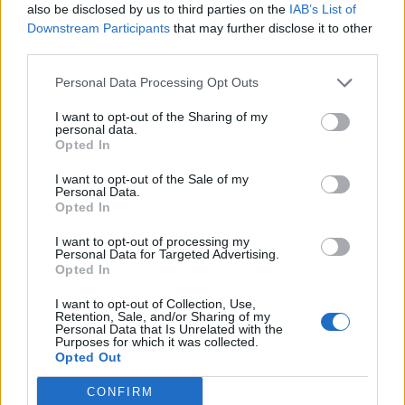
also be disclosed by us to third parties on the
IAB’s List of
Downstream Participants
that may further disclose it to other
third parties.
Personal Data Processing Opt Outs
I want to opt-out of the Sharing of my
personal data.
Opted In
I want to opt-out of the Sale of my
Personal Data.
Opted In
VAI ALLA VERSIONE CLASSICA
I want to opt-out of processing my
Personal Data for Targeted Advertising.
Opted In
I want to opt-out of Collection, Use,
Retention, Sale, and/or Sharing of my
Il materiale (testo, foto e video) consultabile in questo portale è di nostra proprietà.
Personal Data that Is Unrelated with the
Alcune foto (screenshot) ed articoli presenti su "Calciomercato Magazine" sono in parte
giunti da internet, in quanto arrivati alla nostra attenzione attraverso regolari
Purposes for which it was collected.
comunicati stampa con immagini e testi allegati ed autorizzati alla pubblicazione, e
Opted Out
quindi valutati di pubblico dominio. Se i soggetti o gli autori avessero qualcosa in
contrario alla pubblicazione, non avranno che da segnalarlo alla redazione (indirizzo
email:
redazione@napolimagazine.com
), che provvederà prontamente alla rimozione.
CONFIRM