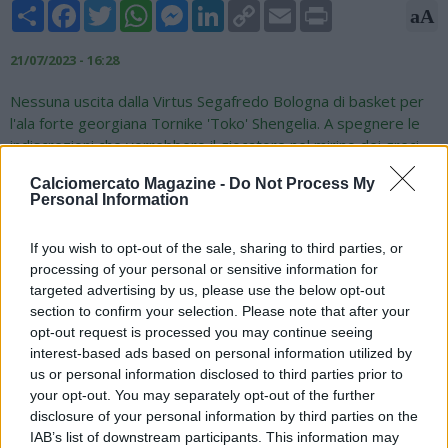
Share
Facebook
Twitter
WhatsApp
Messenger
LinkedIn
Copy
Email
Print
aA
Link
21/07/2023 - 16:28
Nessuna uscita dalla Virtus Segafredo Bologna di basket per
l'ala forte georgiana Tornike 'Toko' Shengelia. A spegnere le
indiscrezioni che vorrebbero il giocatore nel mirino dei greci
del Panathinaikos è l'amministratore delegato del club
Calciomercato Magazine -
Do Not Process My
emiliano, Luca Baraldi in una nota pubblicata sul sito della Vu
Personal Information
Nera. "In merito a quanto emerso relativamente alla posizione
di Toko Shengelia - si legge - riteniamo opportuno precisare
If you wish to opt-out of the sale, sharing to third parties, or
che il giocatore non è sul mercato e non è mai stata trattata
processing of your personal or sensitive information for
una sua cessione con altri club. Confermiamo che Toko, in
targeted advertising by us, please use the below opt-out
relazione al contratto in essere, farà parte del roster di Virtus
section to confirm your selection. Please note that after your
Segafredo Bologna anche nella prossima stagione", chiosa
opt-out request is processed you may continue seeing
Baraldi.
interest-based ads based on personal information utilized by
us or personal information disclosed to third parties prior to
your opt-out. You may separately opt-out of the further
disclosure of your personal information by third parties on the
IAB’s list of downstream participants. This information may