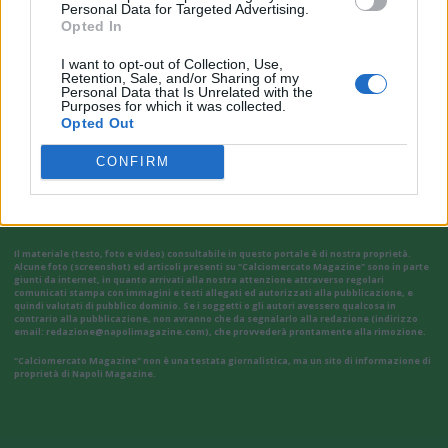
Personal Data for Targeted Advertising.
Opted In
I want to opt-out of Collection, Use,
Retention, Sale, and/or Sharing of my
Personal Data that Is Unrelated with the
Purposes for which it was collected.
Opted Out
VAI ALLA VERSIONE CLASSICA
CONFIRM
Il materiale (testo, foto e video) consultabile in questo portale è di nostra proprietà.
Alcune foto (screenshot) ed articoli presenti su "Calciomercato Magazine" sono in parte
giunti da internet, in quanto arrivati alla nostra attenzione attraverso regolari
comunicati stampa con immagini e testi allegati ed autorizzati alla pubblicazione, e
quindi valutati di pubblico dominio. Se i soggetti o gli autori avessero qualcosa in
contrario alla pubblicazione, non avranno che da segnalarlo alla redazione (indirizzo
email:
redazione@napolimagazine.com
), che provvederà prontamente alla rimozione.
"Calciomercato Magazine" non è una testata giornalistica, ma un sito di informazione di
proprietà di Napoli Magazine.