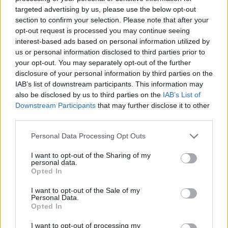
Russell Westbrook (che con ogni probabilità verrà tagliato dai
targeted advertising by us, please use the below opt-out
Jazz), Juan Toscano-Anderson e Damian Jones, anche se da
section to confirm your selection. Please note that after your
parte dei Jazz l'obiettivo era soprattutto la scelta al Draft
opt-out request is processed you may continue seeing
2027 dei Lakers, che i gialloviola sono riusciti a proteggere 1-
interest-based ads based on personal information utilized by
4 (cioè rimarrà a L.A. se sarà in una delle prime quattro
us or personal information disclosed to third parties prior to
posizioni, altrimenti andrà ai Jazz; nel caso in cui la pick sia tra
your opt-out. You may separately opt-out of the further
le prime quattro, la scelta si converte immediatamente in una
disclosure of your personal information by third parties on the
seconda sempre al Draft 2027). A completare lo scambio a
IAB’s list of downstream participants. This information may
tre sono Mike Conley e Nickeil Alexander-Walker che passano
also be disclosed by us to third parties on the
IAB’s List of
dai Jazz ai Timberwolves, i quali ricevono anche tre seconde
Downstream Participants
that may further disclose it to other
scelte al Draft (la più favorevole tra quella di Memphis e
third parties.
Washington nel 2024, quelle di Utah nel 2025 e 2026).
Personal Data Processing Opt Outs
I want to opt-out of the Sharing of my
personal data.
Opted In
I want to opt-out of the Sale of my
Personal Data.
Opted In
I want to opt-out of processing my