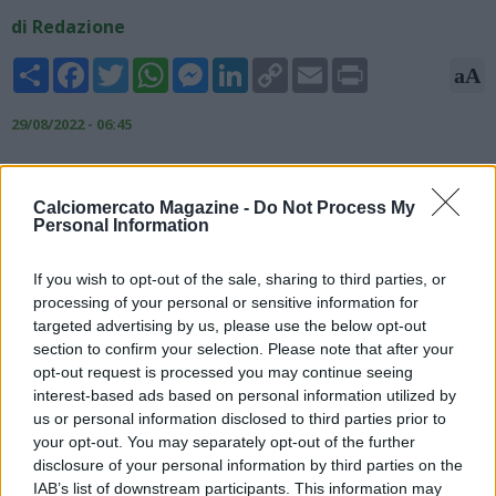
di Redazione
Share
Facebook
Twitter
WhatsApp
Messenger
LinkedIn
Copy
Email
Print
aA
Link
29/08/2022 - 06:45
Prosegue la trattativa tra la Fiorentina e l'Empoli per la maxi
operazione che riguarda tre giocatori. Secondo quanto
Calciomercato Magazine -
Do Not Process My
raccolto dalla redazione di TMW Nedim Bajrami si trasferirà in
Personal Information
viola a titolo definitivo e Szymon Zurkowski approderebbe in
azzurro con la stessa formula, con i gigliati che
If you wish to opt-out of the sale, sharing to third parties, or
manterrebbero comunque una percentuale sulla futura
processing of your personal or sensitive information for
rivendita. Cristian Kouame andrebbe invece a Empoli con in
targeted advertising by us, please use the below opt-out
prestito. Restano gli ultimi dettagli sulle cifre da stabilire, ma
section to confirm your selection. Please note that after your
la trattativa è impostata e proseguirà nelle prossime ore.
opt-out request is processed you may continue seeing
interest-based ads based on personal information utilized by
Fonte: Tuttomercatoweb.com
us or personal information disclosed to third parties prior to
your opt-out. You may separately opt-out of the further
disclosure of your personal information by third parties on the
IAB’s list of downstream participants. This information may