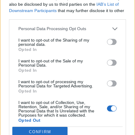
also be disclosed by us to third parties on the
IAB’s List of
Downstream Participants
that may further disclose it to other
third parties.
Personal Data Processing Opt Outs
I want to opt-out of the Sharing of my
personal data.
Opted In
I want to opt-out of the Sale of my
Personal Data.
Opted In
VAI ALLA VERSIONE CLASSICA
I want to opt-out of processing my
Personal Data for Targeted Advertising.
Opted In
I want to opt-out of Collection, Use,
Retention, Sale, and/or Sharing of my
Il materiale (testo, foto e video) consultabile in questo portale è di nostra proprietà.
Personal Data that Is Unrelated with the
Alcune foto (screenshot) ed articoli presenti su "Calciomercato Magazine" sono in parte
Purposes for which it was collected.
giunti da internet, in quanto arrivati alla nostra attenzione attraverso regolari
comunicati stampa con immagini e testi allegati ed autorizzati alla pubblicazione, e
Opted Out
quindi valutati di pubblico dominio. Se i soggetti o gli autori avessero qualcosa in
contrario alla pubblicazione, non avranno che da segnalarlo alla redazione (indirizzo
email:
redazione@napolimagazine.com
), che provvederà prontamente alla rimozione.
CONFIRM