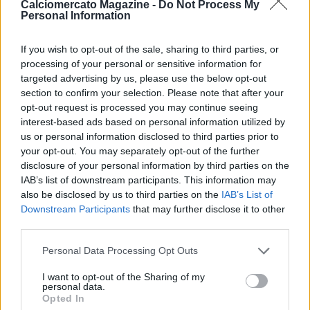
dicembre 2017, dopo essersi allenato per i primi mesi della
Calciomercato Magazine -
Do Not Process My
Personal Information
stagione ancora con Ferrara, si accorda fino a fine stagione
con il Basket Brescia Leonessa. Il 10 luglio torna in A2
firmando con la Poderosa Basket Montegranaro, dove viene
If you wish to opt-out of the sale, sharing to third parties, or
riconfermato per la stagione in corso in cui finora ha prodotto
processing of your personal or sensitive information for
10,6 punti e quasi 2 assist in 19 minuti di media. In azzurro
targeted advertising by us, please use the below opt-out
ritrova coach Sacripanti con cui ha vissuto alcune esperienze in
section to confirm your selection. Please note that after your
opt-out request is processed you may continue seeing
Nazionale giovanile.
interest-based ads based on personal information utilized by
us or personal information disclosed to third parties prior to
your opt-out. You may separately opt-out of the further
Queste le prime parole di Martino Mastellari: "Innanzitutto
disclosure of your personal information by third parties on the
tengo a ringraziare e a salutare Montegranaro a partire dalla
IAB’s list of downstream participants. This information may
also be disclosed by us to third parties on the
IAB’s List of
società fino ad arrivare ai tifosi. Lascio un ambiente in cui mi
Downstream Participants
that may further disclose it to other
sono sentito a casa e per questo non posso che augurare il
third parties.
meglio per il futuro. Mi sono sentito molto apprezzato e
voluto da Napoli, la società ha sempre mostrato un forte
Personal Data Processing Opt Outs
interesse nei miei riguardi sin dalle prime battute della
trattativa. Sono sicuro che stringerò forti legami con tutti
I want to opt-out of the Sharing of my
anche qui. Sono carico per questa nuova esperienza e pronto
personal data.
Opted In
a dare il massimo per questi colori".