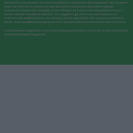
Alcune foto (screenshot) ed articoli presenti su "Calciomercato Magazine" sono in parte
giunti da internet, in quanto arrivati alla nostra attenzione attraverso regolari
comunicati stampa con immagini e testi allegati ed autorizzati alla pubblicazione, e
quindi valutati di pubblico dominio. Se i soggetti o gli autori avessero qualcosa in
contrario alla pubblicazione, non avranno che da segnalarlo alla redazione (indirizzo
email:
redazione@napolimagazine.com
), che provvederà prontamente alla rimozione.
"Calciomercato Magazine" non è una testata giornalistica, ma un sito di informazione di
proprietà di Napoli Magazine.