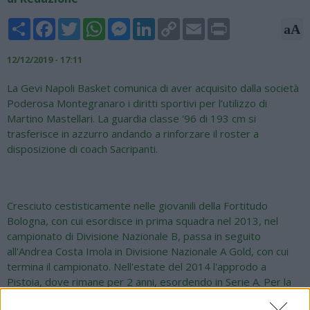
Share
Facebook
Twitter
WhatsApp
Messenger
LinkedIn
Copy
Email
Print
aA
Link
12/12/2019 - 17:11
La Gevi Napoli Basket comunica di aver acquisito dalla società
Poderosa Montegranaro i diritti sportivi per l’utilizzo di
Martino Mastellari. La guardia classe '96 di 193 cm si
trasferisce in azzurro andando a rinforzare il roster a
disposizione di coach Sacripanti.
Cresciuto cestisticamente nelle giovanili della Fortitudo
Bologna, con cui esordisce in prima squadra nel 2013, nel
campionato di Divisione Nazionale B, passa in seguito
all'Andrea Costa Imola in Divisione Nazionale A Gold, con cui
termina il campionato. Nell'estate del 2014 l'approdo a
Pistoia, dove rimane per 2 anni, esordendo in Serie A. Per la
stagione 2016-17, firma in Serie A2 con Ferrara. Il 15