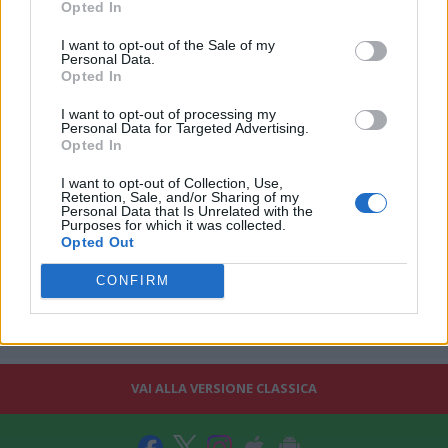
Opted In
intentato per questi playoff e questo ringraziamo il Gruppo
Sidigas”.
I want to opt-out of the Sale of my
Personal Data.
Opted In
I want to opt-out of processing my
Personal Data for Targeted Advertising.
Opted In
I want to opt-out of Collection, Use,
Retention, Sale, and/or Sharing of my
Personal Data that Is Unrelated with the
Purposes for which it was collected.
Opted Out
CONFIRM
VAI ALLA VERSIONE CLASSICA