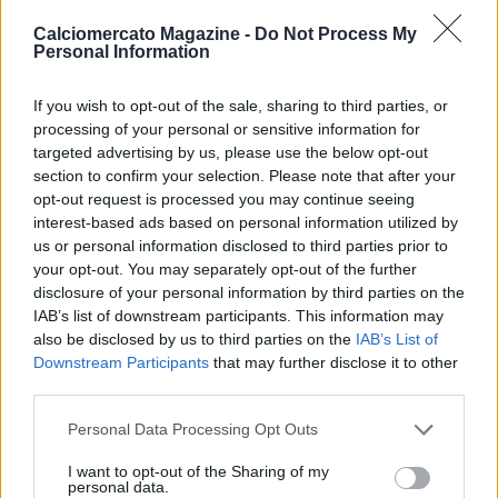
seconda stagione tra le fila del Koszalin disputa 26 partite e
colleziona 14.4 punti, 6.5 rimbalzi e 1.5 di media a partita; nel
Calciomercato Magazine -
Do Not Process My
marzo del 2016 approda nella Liga Endesa (massima
Personal Information
competizione spagnola) giocando nell’ICL Manresa, dove
resta per l’intera stagione 2016-2017. Nella stagione 2017-
If you wish to opt-out of the sale, sharing to third parties, or
2018 torna in Polonia e veste la maglia del Rosa Radom, team
processing of your personal or sensitive information for
che milita nella massima serie della pallacanestro polacca.
targeted advertising by us, please use the below opt-out
section to confirm your selection. Please note that after your
opt-out request is processed you may continue seeing
interest-based ads based on personal information utilized by
Patrik Auda giunto in città questa mattina dopo aver
us or personal information disclosed to third parties prior to
sostenuto con successo le visite mediche, sarà a disposizione
your opt-out. You may separately opt-out of the further
di coach Sacripanti a partite dall’allenamento di questo
disclosure of your personal information by third parties on the
pomeriggio e sarà schierabile dalla prima gara dei play off.
IAB’s list of downstream participants. This information may
also be disclosed by us to third parties on the
IAB’s List of
Downstream Participants
that may further disclose it to other
third parties.
Questo il commento del Direttore Sportivo, Nicola Alberani:
“Auda possiede duttilità ed energia ed è stato scelto per
Personal Data Processing Opt Outs
queste sue doti. Arricchiamo il nostro roster con
caratteristiche importanti e sono certo che saprà farsi trovare
I want to opt-out of the Sharing of my
personal data.
pronto fin da subito. Cerchiamo di non lasciare nulla di