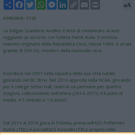
Share
Facebook
Twitter
WhatsApp
Messenger
LinkedIn
Copy
Email
Print
aA
Link
07/05/2018 - 17:23
La Sidigas Scandone Avellino è lieta di comunicare di aver
raggiunto un accordo con l’atleta Patrik Auda. Il cestista
mancino originario della Repubblica Ceca, classe 1989, è un’ala
grande di 206 cm, membro della nazionale ceca.
Esordisce nel 2007 nella squadra della sua città natale,
giocando nel BC Brno. Nel 2010 approda nella NCAA, giocando
per il college Seton Hall, team in cui permane per quattro
stagioni, collezionando nell’ultima (2014-2015) 9.6 punti di
media, 4.5 rimbalzi e 1.6 assist.
Dal 2014 al 2016 gioca in Polonia, prima nell’AZS Polfarmex
Kutno (TBL) e poi nell’AZS Koszalin (TBL): proprio nella