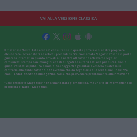
VAI ALLA VERSIONE CLASSICA
Il materiale (testo, foto e video) consultabile in questo portale è di nostra proprietà.
Alcune foto (screenshot) ed articoli presenti su "Calciomercato Magazine" sono in parte
giunti da internet, in quanto arrivati alla nostra attenzione attraverso regolari
comunicati stampa con immagini e testi allegati ed autorizzati alla pubblicazione, e
quindi valutati di pubblico dominio. Se i soggetti o gli autori avessero qualcosa in
contrario alla pubblicazione, non avranno che da segnalarlo alla redazione (indirizzo
email:
redazione@napolimagazine.com
), che provvederà prontamente alla rimozione.
"Calciomercato Magazine" non è una testata giornalistica, ma un sito di informazione di
proprietà di Napoli Magazine.