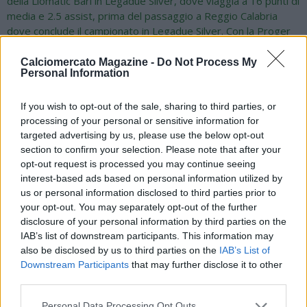
della Liomatic Bari in Legadue Silver, dove viaggia a 16 punti di
media e 2.5 assist, prima del passaggio a Reggio Calabria
dove conclude il campionato in Legadue Silver. Con la Proger
BLS Chieti vive due stagioni importanti che lo consacrano
come uno dei migliori prospetti italiani del secondo
Calciomercato Magazine -
Do Not Process My
Personal Information
campionato nazionale, con un impiego medio di 32.2 minuti,
conditi da 12.5 punti, 3.1 assist e 2.9 rimbalzi a gara, numeri
che gli permettono di guadagnarsi la chiamata della Dinamo
If you wish to opt-out of the sale, sharing to third parties, or
Sassari in Serie A. In seguito, nel 2017/18 il passaggio alla VL
processing of your personal or sensitive information for
targeted advertising by us, please use the below opt-out
Pesaro con cui trova una discreta continuità in due stagioni: in
section to confirm your selection. Please note that after your
60 partite giocate chiude con circa 4 punti di media in 18
opt-out request is processed you may continue seeing
minuti di impiego. Con la Nazionale Italiana oltre ad aver
interest-based ads based on personal information utilized by
vestito la maglia azzurra in tutte le categorie giovanili, spicca
us or personal information disclosed to third parties prior to
l’oro di Tallin 2013 con la Under20 di Sacripanti mentre nel
your opt-out. You may separately opt-out of the further
2015 viene aggregato alla Nazionale Sperimentale guidata da
disclosure of your personal information by third parties on the
Attilio Caja.
IAB’s list of downstream participants. This information may
also be disclosed by us to third parties on the
IAB’s List of
Downstream Participants
that may further disclose it to other
Queste le prima parole da giocatore azzurro di Diego
third parties.
Monaldi: “Innanzitutto, tengo a ringraziare la società e il coach
Personal Data Processing Opt Outs