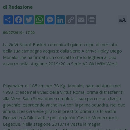
di Redazione
Share
Facebook
Twitter
WhatsApp
Messenger
LinkedIn
Copy
Email
Print
aA
Link
09/07/2019 - 17:00
La GeVi Napoli Basket comunica il quinto colpo di mercato
della sua campagna acquisti: dalla Serie A arriva il play Diego
Monaldi che ha firmato un contratto che lo legherà al club
azzurro nella stagione 2019/20 in Serie A2 Old Wild West.
Playmaker di 185 cm per 78 Kg, Monaldi, nato ad Aprilia nel
1993, cresce nel vivaio della Virtus Roma, prima di trasferirsi
alla Mens Sana Siena dove completa il suo percorso a livello
giovanile, esordendo anche in A con la prima squadra. Nei due
anni successivi viene girato in prestito prima alla Brandini
Firenze in A Dilettanti e poi alla Junior Casale Monferrato in
Legadue. Nella stagione 2013/14 veste la maglia