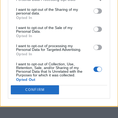
per la fiducia riposta in me. Il progetto che mi è stato
illustrato mi ha reso entusiasta sin da subito. Non vedo l’ora di
I want to opt-out of the Sharing of my
iniziare questa nuova stagione perché sento una carica
personal data.
Opted In
particolare in me stesso. Abbiamo tutte le carte in regola per
fare bene in un campionato difficile come l’A2. Il club sta
I want to opt-out of the Sale of my
lavorando nella maniera giusta e questo aspetto servirà a
Personal Data.
coinvolgere ancor di più un pubblico straordinario come quello
Opted In
di Napoli”.
I want to opt-out of processing my
Personal Data for Targeted Advertising.
Opted In
I want to opt-out of Collection, Use,
Retention, Sale, and/or Sharing of my
Personal Data that Is Unrelated with the
Purposes for which it was collected.
Opted Out
CONFIRM