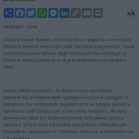
Share
Facebook
Twitter
WhatsApp
Messenger
LinkedIn
Copy
Email
Print
aA
Link
06/09/2017 - 22:00
Il Cuore Napoli Basket, nell'ottica di un rapporto con media e
tifoseria sempre incentrato sulla massima trasparenza, rende
nota la situazione attuale degli infortunati che costringe al
forfait in questa prima fase di precampionato ben quattro
atleti.
Stefan Nikolic presenta, da diversi mesi, una fascite
plantare ed un edema della spongiosa ossea al calcagno. Il
giocatore sta continuando regolarmente le terapie previste
dal nostro staff medico per il suo pieno recupero. Ne avrà
almeno per altre tre settimane prima della piena ripresa
sportiva. Si farà tutto il possibile per poterlo schierare per
l’esordio in campionato il 1 ottobre, anche se al momento non
v'è certezza.