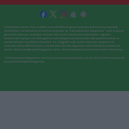
Il materiale (testo, foto e video) consultabile in questo portale è di nostra proprietà.
Alcune foto (screenshot) ed articoli presenti su "Calciomercato Magazine" sono in parte
giunti da internet, in quanto arrivati alla nostra attenzione attraverso regolari
comunicati stampa con immagini e testi allegati ed autorizzati alla pubblicazione, e
quindi valutati di pubblico dominio. Se i soggetti o gli autori avessero qualcosa in
contrario alla pubblicazione, non avranno che da segnalarlo alla redazione (indirizzo
email:
redazione@napolimagazine.com
), che provvederà prontamente alla rimozione.
"Calciomercato Magazine" non è una testata giornalistica, ma un sito di informazione di
proprietà di Napoli Magazine.