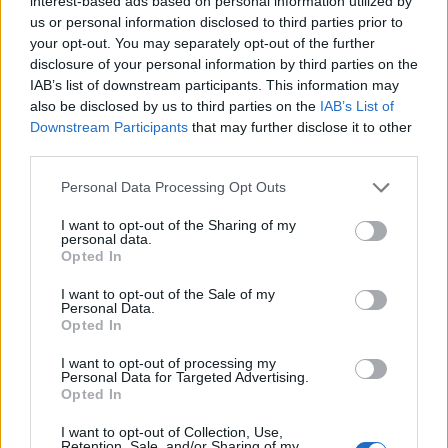
interest-based ads based on personal information utilized by
del tutore, procederà con la riabilitazione e con il recupero
us or personal information disclosed to third parties prior to
funzionale per oltre due mesi. Il pivot, dunque, dovrebbe
your opt-out. You may separately opt-out of the further
tornare a disposizione di Coach Ponticiello entro la fine di
disclosure of your personal information by third parties on the
novembre.
IAB’s list of downstream participants. This information may
also be disclosed by us to third parties on the
IAB’s List of
Downstream Participants
that may further disclose it to other
third parties.
Durante il ritiro, infine, Giuseppe Lepre ha rimediato
una lesione muscolare di primo grado al bicipite femorale della
Personal Data Processing Opt Outs
coscia sinistra. Il playmaker classe '98 ha già ripreso ad
allenarsi e nel giro di una settimana circa tornerà a piena
I want to opt-out of the Sharing of my
disposizione di coach Ponticiello.
personal data.
Opted In
I want to opt-out of the Sale of my
Personal Data.
“Purtroppo sembra che la sfortuna si sia un po' accanita
Opted In
contro di noi - ha dichiarato il Presidente del Cuore Napoli
Basket, Ciro Ruggiero – Tanti infortuni in così pochi giorni
I want to opt-out of processing my
Personal Data for Targeted Advertising.
stanno sicuramente influenzando in negativo la nostra
Opted In
preparazione ma non ci faremo certo scoraggiare. Siamo già
pronti sul mercato a intervenire con un pivot a gettone per
I want to opt-out of Collection, Use,
sopperire all’assenza per due mesi di Vucic e Caruso. I tifosi
Retention, Sale, and/or Sharing of my