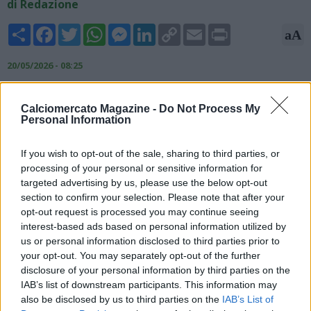
di Redazione
Share
Facebook
Twitter
WhatsApp
Messenger
LinkedIn
Copy
Email
Print
aA
Link
20/05/2026 - 08:25
Fabrizio Biasin, giornalista, scrive nel suo editoriale per
Tuttomercatoweb.com: "La prima telefonata di patron De
Calciomercato Magazine -
Do Not Process My
Personal Information
Laurentiis è stata fatta a Simone Inzaghi. L’ex guida di Lazio e
Inter ha gentilmente declinato. Aurelio tornerà alla carica?
If you wish to opt-out of the sale, sharing to third parties, or
Forse. Di sicuro si è cautelato con una serie di ulteriori
processing of your personal or sensitive information for
abboccamenti: Sarri c’è, Italiano c’è. Basta? Occhio alla pista
targeted advertising by us, please use the below opt-out
straniera… Sarri piace assai anche a Giuntoli, prossimo
section to confirm your selection. Please note that after your
dirigente atalantino. E Palladino? L’addio alla Dea è certo".
opt-out request is processed you may continue seeing
interest-based ads based on personal information utilized by
us or personal information disclosed to third parties prior to
your opt-out. You may separately opt-out of the further
disclosure of your personal information by third parties on the
IAB’s list of downstream participants. This information may
also be disclosed by us to third parties on the
IAB’s List of