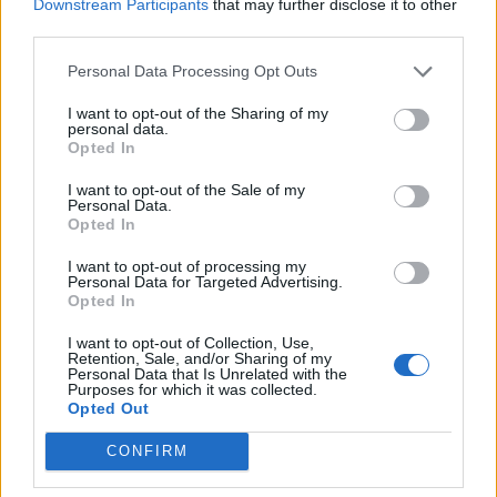
Downstream Participants
that may further disclose it to other
third parties.
Personal Data Processing Opt Outs
I want to opt-out of the Sharing of my
personal data.
Opted In
I want to opt-out of the Sale of my
Personal Data.
VAI ALLA VERSIONE CLASSICA
Opted In
I want to opt-out of processing my
Personal Data for Targeted Advertising.
Opted In
Il materiale (testo, foto e video) consultabile in questo portale è di nostra proprietà.
I want to opt-out of Collection, Use,
Alcune foto (screenshot) ed articoli presenti su "Calciomercato Magazine" sono in parte
Retention, Sale, and/or Sharing of my
giunti da internet, in quanto arrivati alla nostra attenzione attraverso regolari
comunicati stampa con immagini e testi allegati ed autorizzati alla pubblicazione, e
Personal Data that Is Unrelated with the
quindi valutati di pubblico dominio. Se i soggetti o gli autori avessero qualcosa in
Purposes for which it was collected.
contrario alla pubblicazione, non avranno che da segnalarlo alla redazione (indirizzo
Opted Out
email:
redazione@napolimagazine.com
), che provvederà prontamente alla rimozione.
"Calciomercato Magazine" non è una testata giornalistica, ma un sito di informazione di
CONFIRM
proprietà di Napoli Magazine.