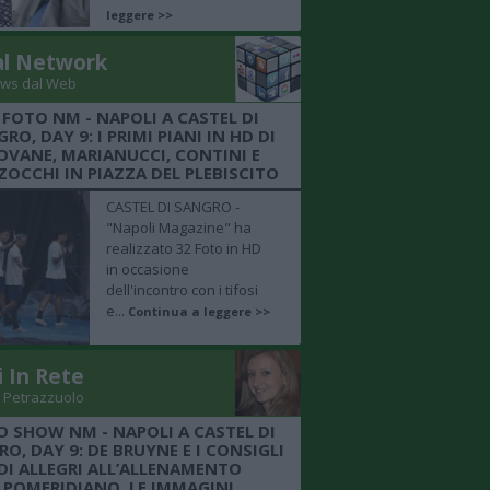
leggere >>
al Network
ws dal Web
 FOTO NM - NAPOLI A CASTEL DI
RO, DAY 9: I PRIMI PIANI IN HD DI
OVANE, MARIANUCCI, CONTINI E
OCCHI IN PIAZZA DEL PLEBISCITO
CASTEL DI SANGRO -
"Napoli Magazine" ha
realizzato 32 Foto in HD
in occasione
dell'incontro con i tifosi
e...
Continua a leggere >>
i In Rete
 Petrazzuolo
O SHOW NM - NAPOLI A CASTEL DI
O, DAY 9: DE BRUYNE E I CONSIGLI
DI ALLEGRI ALL’ALLENAMENTO
POMERIDIANO, LE IMMAGINI