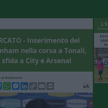
L'E
di Anto
FOT
CATO - Inserimento del
SAN
A
nham nella corsa a Tonali,
 sfida a City e Arsenal
15 di Redazione
k
tter
WhatsApp
Messenger
LinkedIn
Copy
Email
Print
aA
Link