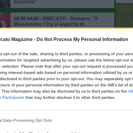
Sassuolo"
08.08 04:00 - MERCATO - Romano: "Il
Manchester City si aspetta di
chiudere presto tutti i dettagli
dell'affare Bouaddi"
cato Magazine -
Do Not Process My Personal Information
08.08 02:00 - MERCATO - PSG,
intensificati i contatti per Ferran
to opt-out of the sale, sharing to third parties, or processing of your per
L'An
Torres, il punto sulla trattativa
formation for targeted advertising by us, please use the below opt-out s
del Nu
r selection. Please note that after your opt-out request is processed y
VID
eing interest-based ads based on personal information utilized by us or
08.08 00:15 - MERCATO - Romano:
RIE
disclosed to third parties prior to your opt-out. You may separately opt-
"Badiashile ha dato apertura totale al
losure of your personal information by third parties on the IAB’s list of
Napoli, il punto su Aguerd"
. This information may also be disclosed by us to third parties on the
IA
Participants
that may further disclose it to other third parties.
07.08 23:53 - MERCATO - Moretto:
"Ruggeri ha accettato l'offerta
dell'Aston Villa"
l Data Processing Opt Outs
07.08 23:41 - MERCATO - Romano: