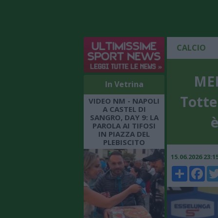
CALCIO
MER
In Vetrina
Totte
VIDEO NM - NAPOLI
A CASTEL DI
SANGRO, DAY 9: LA
è
PAROLA AI TIFOSI
IN PIAZZA DEL
PLEBISCITO
15.06.2026 23:
Share
Faceboo
Twi