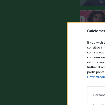
Calciomer
If you wish 
sensitive in
confirm you
continue se
information 
further disc
participants
Downstream 
Persona