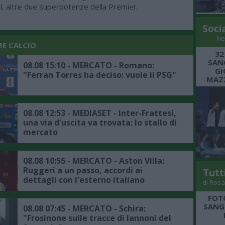
al, altre due superpotenze della Premier.
Soci
Ne
ME CALCIO
32
SANG
08.08 15:10 - MERCATO - Romano:
GI
"Ferran Torres ha deciso: vuole il PSG"
MAZZ
08.08 12:53 - MEDIASET - Inter-Frattesi,
una via d'uscita va trovata: lo stallo di
mercato
08.08 10:55 - MERCATO - Aston Villa:
Ruggeri a un passo, accordi ai
Tutt
dettagli con l'esterno italiano
di Rosa
FOT
SANGR
08.08 07:45 - MERCATO - Schira:
"Frosinone sulle tracce di Iannoni del