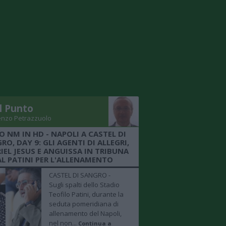
Il Punto
enzo Petrazzuolo
O NM IN HD - NAPOLI A CASTEL DI
RO, DAY 9: GLI AGENTI DI ALLEGRI,
IEL JESUS E ANGUISSA IN TRIBUNA
AL PATINI PER L'ALLENAMENTO
CASTEL DI SANGRO -
Sugli spalti dello Stadio
Teofilo Patini, durante la
seduta pomeridiana di
allenamento del Napoli,
nel non...
Continua a