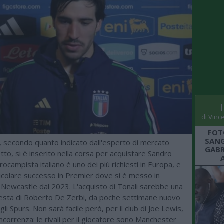
di Vinc
FOT
SANG
, secondo quanto indicato dall'esperto di mercato
GABR
o, si è inserito nella corsa per acquistare Sandro
trocampista italiano è uno dei più richiesti in Europa, e
ticolare successo in Premier dove si è messo in
 Newcastle dal 2023. L'acquisto di Tonali sarebbe una
chiesta di Roberto De Zerbi, da poche settimane nuovo
gli Spurs. Non sarà facile però, per il club di Joe Lewis,
ncorrenza: le rivali per il giocatore sono Manchester