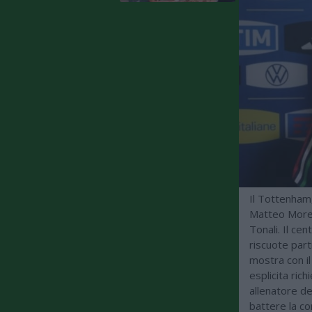
Il Tottenham
Matteo Morett
Tonali. Il cen
riscuote par
mostra con il
esplicita ri
allenatore de
battere la co