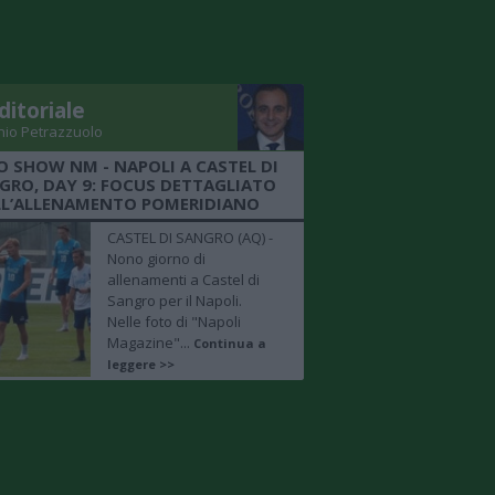
ditoriale
nio Petrazzuolo
O SHOW NM - NAPOLI A CASTEL DI
GRO, DAY 9: FOCUS DETTAGLIATO
LL’ALLENAMENTO POMERIDIANO
CASTEL DI SANGRO (AQ) -
Nono giorno di
allenamenti a Castel di
Sangro per il Napoli.
Nelle foto di "Napoli
Magazine"...
Continua a
leggere >>