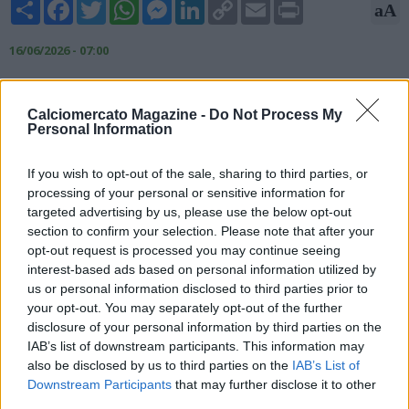
Share
Facebook
Twitter
WhatsApp
Messenger
LinkedIn
Copy
Email
Print
aA
Link
16/06/2026 - 07:00
Secondo quanto riportato dalle ultime indiscrezioni, il
Manchester City sarebbe al lavoro per rinnovare il contratto di
Calciomercato Magazine -
Do Not Process My
Josko Gvardiol. Il contratto in scadenza nel 2028 sarà
Personal Information
prolungato fino al 2031. Nelle ultime settimane, il nome del
difensore croato è stato più volte accostato al Real Madrid di
If you wish to opt-out of the sale, sharing to third parties, or
José Mourinho, alla ricerca di rinforzi importanti nel reparto
processing of your personal or sensitive information for
difensivo.
targeted advertising by us, please use the below opt-out
section to confirm your selection. Please note that after your
opt-out request is processed you may continue seeing
interest-based ads based on personal information utilized by
us or personal information disclosed to third parties prior to
your opt-out. You may separately opt-out of the further
disclosure of your personal information by third parties on the
IAB’s list of downstream participants. This information may
also be disclosed by us to third parties on the
IAB’s List of
Downstream Participants
that may further disclose it to other
third parties.