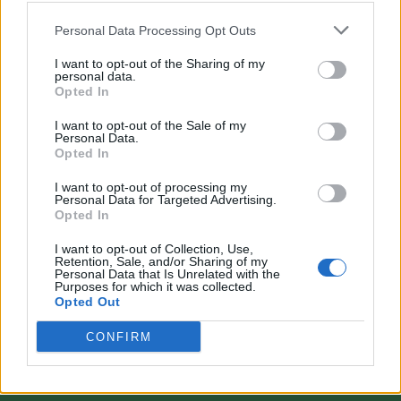
Personal Data Processing Opt Outs
I want to opt-out of the Sharing of my
personal data.
Opted In
VAI ALLA VERSIONE CLASSICA
I want to opt-out of the Sale of my
Personal Data.
Opted In
I want to opt-out of processing my
Personal Data for Targeted Advertising.
Il materiale (testo, foto e video) consultabile in questo portale è di nostra proprietà.
Opted In
Alcune foto (screenshot) ed articoli presenti su "Calciomercato Magazine" sono in parte
giunti da internet, in quanto arrivati alla nostra attenzione attraverso regolari
comunicati stampa con immagini e testi allegati ed autorizzati alla pubblicazione, e
I want to opt-out of Collection, Use,
quindi valutati di pubblico dominio. Se i soggetti o gli autori avessero qualcosa in
Retention, Sale, and/or Sharing of my
contrario alla pubblicazione, non avranno che da segnalarlo alla redazione (indirizzo
Personal Data that Is Unrelated with the
email:
redazione@napolimagazine.com
), che provvederà prontamente alla rimozione.
Purposes for which it was collected.
Opted Out
"Calciomercato Magazine" non è una testata giornalistica, ma un sito di informazione di
proprietà di Napoli Magazine.
CONFIRM