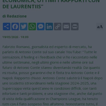
DE LAURENTIIS"
di Redazione
Share
Facebook
Twitter
WhatsApp
Messenger
LinkedIn
Copy
Email
Print
aA
Link
19/05/2026 - 18:09
Fabrizio Romano, giornalista ed esperto di mercato, ha
parlato di Antonio Conte sul suo canale YouTube: "Tutte le
sensazioni, il feeling e i feedback che vi ho raccontato nelle
ultime settimane, negli ultimi giorni e nelle ultime ore sul
futuro di Antonio Conte stanno diventando realtà. Da quanto
mi risulta, posso garantirvi che è finita tra Antonio Conte e il
Napoli. Rapporto chiuso. Antonio Conte saluterà il Napoli dopo
uno scudetto straordinario nella stagione 2024-2025, una
Supercoppa vinta quest'anno in condizioni difficili, con tanti
infortuni e tanti problemi, e una stagione che, anche dal punto
di vista della qualificazione in Champions League, ha tenuto
tutti con il fiato sospeso fino all'ultimo. Nonostante tutto, il