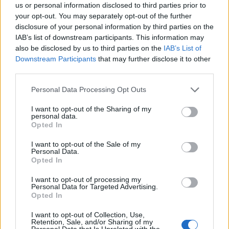
chiaramente al presidente Aurelio De Laurentiis e alle persone
us or personal information disclosed to third parties prior to
a lui vicine. Il rapporto umano rimane ottimo. Ripeto: non è una
your opt-out. You may separately opt-out of the further
questione economica e non è una questione progettuale.
disclosure of your personal information by third parties on the
Conte avrebbe preso questa decisione già da circa un mese.
IAB’s list of downstream participants. This information may
Quindi la scelta nasce totalmente da lui. Quando, dopo la
also be disclosed by us to third parties on the
IAB’s List of
partita di Pisa e il raggiungimento della qualificazione in
Downstream Participants
that may further disclose it to other
Champions League, Conte ha detto: "Ho già informato il
third parties.
presidente al momento giusto", da quanto mi risulta si riferiva
Personal Data Processing Opt Outs
proprio a questa decisione comunicata al Napoli già diverse
settimane fa. Antonio Conte quindi lascerà il Napoli. E lo
I want to opt-out of the Sharing of my
farà senza avere già un'altra squadra alle spalle. Non sta
personal data.
Opted In
lasciando perchè ha già firmato altrove. Vedremo cosa
succederà eventualmente con la Nazionale italiana: Conte non
I want to opt-out of the Sale of my
ha mai nascosto il desiderio, un giorno, di tornare alla guida
Personal Data.
della Nazionale. Ma oggi non lascia Napoli perchè ha firmato
Opted In
con l'Italia. Potrebbe essere uno scenario futuro, ma al
I want to opt-out of processing my
momento non c'è nulla di definito in questo senso. Conte
Personal Data for Targeted Advertising.
lascia Napoli per motivazioni differenti rispetto a quelle
Opted In
raccontate finora. Evidentemente ritiene di aver dato il
I want to opt-out of Collection, Use,
massimo, come accade spesso nelle sue esperienze. Sul
Retention, Sale, and/or Sharing of my
piano del gioco ognuno può avere le proprie opinioni, ma sui
Personal Data that Is Unrelated with the