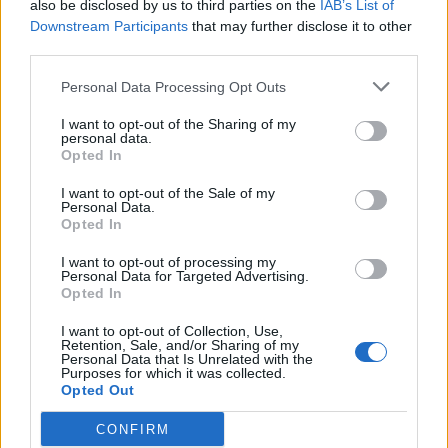
also be disclosed by us to third parties on the
IAB’s List of
Downstream Participants
that may further disclose it to other
third parties.
Personal Data Processing Opt Outs
I want to opt-out of the Sharing of my
personal data.
Opted In
I want to opt-out of the Sale of my
Personal Data.
Opted In
VAI ALLA VERSIONE CLASSICA
I want to opt-out of processing my
Personal Data for Targeted Advertising.
Opted In
I want to opt-out of Collection, Use,
Il materiale (testo, foto e video) consultabile in questo portale è di nostra proprietà.
Retention, Sale, and/or Sharing of my
Alcune foto (screenshot) ed articoli presenti su "Calciomercato Magazine" sono in parte
Personal Data that Is Unrelated with the
giunti da internet, in quanto arrivati alla nostra attenzione attraverso regolari
Purposes for which it was collected.
comunicati stampa con immagini e testi allegati ed autorizzati alla pubblicazione, e
Opted Out
quindi valutati di pubblico dominio. Se i soggetti o gli autori avessero qualcosa in
contrario alla pubblicazione, non avranno che da segnalarlo alla redazione (indirizzo
email:
redazione@napolimagazine.com
), che provvederà prontamente alla rimozione.
CONFIRM
"Calciomercato Magazine" non è una testata giornalistica, ma un sito di informazione di