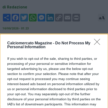
di Redazione
Share
Facebook
Twitter
WhatsApp
Messenger
LinkedIn
Copy
Email
Print
aA
Link
16/06/2026 - 01:23
Fabrizio Romano, giornalista ed esperto di mercato, ha
parlato dell'affare Napoli-Gila sul suo canale YouTube: "La
Calciomercato Magazine -
Do Not Process My
Personal Information
situazione non cambia e confermiamo quanto detto. Il Napoli
vuole puntare su Gila, ha una base di accordo imminente. Il
If you wish to opt-out of the sale, sharing to third parties, or
giocatore ha dato il suo via libera, vuole giocare la Champions
processing of your personal or sensitive information for
ed è tentato dal Napoli ed i contatti sono costanti. Gila vuole il
targeted advertising by us, please use the below opt-out
Napoli, ma la Lazio vorrebbe tenerlo. La certezza è che Gila
section to confirm your selection. Please note that after your
vuole andare al Napoli, non ci sono dubbi. Napoli e Lazio al
opt-out request is processed you may continue seeing
lavoro per trovare una soluzione".
interest-based ads based on personal information utilized by
us or personal information disclosed to third parties prior to
your opt-out. You may separately opt-out of the further
disclosure of your personal information by third parties on the
IAB’s list of downstream participants. This information may